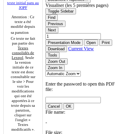
texte initial paru au
Visualiser (les 5 premières pages)
JOPF
Toggle Sidebar
Attention : Ce
Find
texte a été
Previous
modifié depuis
Next
sa parution
Ce texte ne fait
Presentation Mode
Open
Print
pas partie des
Textes
Current View
Download
consolidés de
Tools
Lexpol
. Seule
Zoom Out
la version
initiale de ce
Zoom In
texte est donc
consultable sur
le site > Pour
Enter the password to open this PDF
voir les
file:
modifications
qui ont été
apportées à ce
texte depuis sa
Cancel
OK
parution,
File name:
cliquer sur
l'onglet «
-
Textes
modificatifs ».
File size: