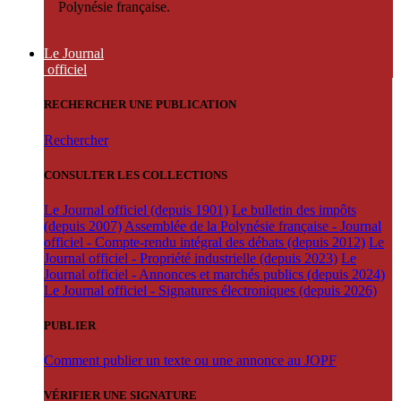
Polynésie française.
Le Journal
officiel
RECHERCHER UNE PUBLICATION
Rechercher
CONSULTER LES COLLECTIONS
Le Journal officiel (depuis 1901)
Le bulletin des impôts
(depuis 2007)
Assemblée de la Polynésie française - Journal
officiel - Compte-rendu intégral des débats (depuis 2012)
Le
Journal officiel - Propriété industrielle (depuis 2023)
Le
Journal officiel - Annonces et marchés publics (depuis 2024)
Le Journal officiel - Signatures électroniques (depuis 2026)
PUBLIER
Comment publier un texte ou une annonce au JOPF
VÉRIFIER UNE SIGNATURE