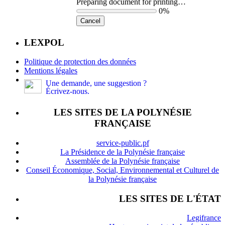
Preparing document for printing…
0%
Cancel
LEXPOL
Politique de protection des données
Mentions légales
Une demande, une suggestion ?
Écrivez-nous.
LES SITES DE LA POLYNÉSIE
FRANÇAISE
service-public.pf
La Présidence de la Polynésie française
Assemblée de la Polynésie française
Conseil Économique, Social, Environnemental et Culturel de
la Polynésie française
LES SITES DE L'ÉTAT
Legifrance