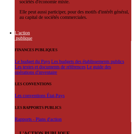
sociétés d'économie mixte.
Elle peut aussi participer, pour des motifs d'intérêt général,
au capital de sociétés commerciales.
L'action
publique
FINANCES PUBLIQUES
Le budget du Pays
Les budgets des établissements publics
Les textes et documents de références
Le guide des
opérations d'inventaire
LES CONVENTIONS
Les conventions État-Pays
LES RAPPORTS PUBLICS
Rapports - Plans d'action
L'ACTION PUBLIQUE