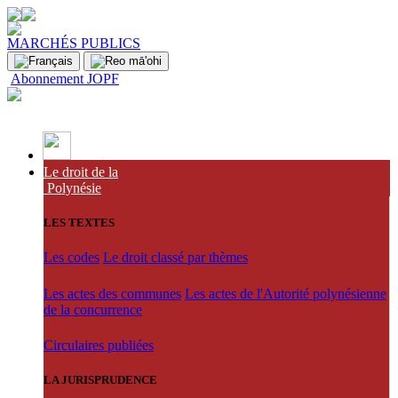
MARCHÉS PUBLICS
Abonnement JOPF
Le droit de la
Polynésie
LES TEXTES
Les codes
Le droit classé par thèmes
Les actes des communes
Les actes de l'Autorité polynésienne
de la concurrence
Circulaires publiées
LA JURISPRUDENCE