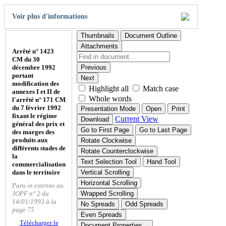
Voir plus d'informations
Thumbnails
Document Outline
Attachments
Arrêté n° 1423
CM du 30
décembre 1992
Previous
portant
Next
modification des
Highlight all
Match case
annexes I et II de
Whole words
l'arrêté n° 171 CM
du 7 février 1992
Presentation Mode
Open
Print
fixant le régime
Current View
Download
général des prix et
Go to First Page
Go to Last Page
des marges des
produits aux
Rotate Clockwise
différents stades de
Rotate Counterclockwise
la
Text Selection Tool
Hand Tool
commercialisation
dans le territoire
Vertical Scrolling
Horizontal Scrolling
Paru in extenso au
JOPF n° 2 du
Wrapped Scrolling
14/01/1993 à la
No Spreads
Odd Spreads
page 75
Even Spreads
Télécharger le
Document Properties…