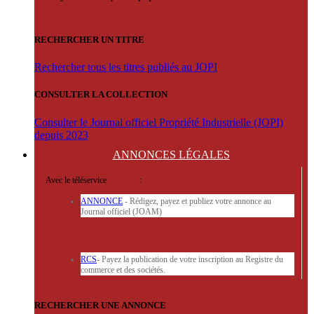
RECHERCHER UN TITRE
Rechercher tous les titres publiés au JOPI
CONSULTER LA COLLECTION
Consulter le Journal officiel Propriété Industrielle (JOPI)
depuis 2023
ANNONCES
LÉGALES
Avec le téléservice
'ARERE
:
ANNONCE
- Rédigez, payez et publiez votre annonce au
Journal officiel (JOAM)
RCS
- Payez la publication de votre inscription au Registre du
commerce et des sociétés.
RECHERCHER UNE ANNONCE