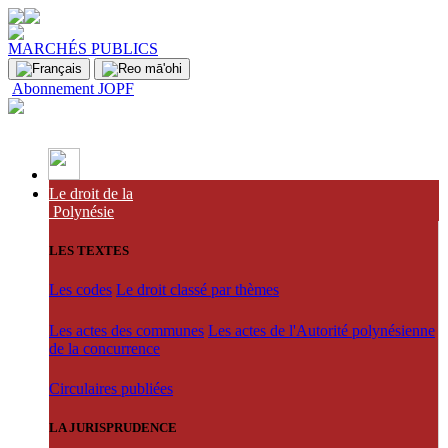
MARCHÉS PUBLICS
Abonnement JOPF
Le droit de la
Polynésie
LES TEXTES
Les codes
Le droit classé par thèmes
Les actes des communes
Les actes de l'Autorité polynésienne
de la concurrence
Circulaires publiées
LA JURISPRUDENCE