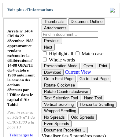
Voir plus d'informations
Thumbnails
Document Outline
Attachments
Arrêté n° 1484
CM du 22
décembre 1988
Previous
approuvant et
Next
rendant
Highlight all
Match case
exécutoire la
Whole words
délibération n°
14-88 OPATTI
Presentation Mode
Open
Print
du 4 octobre
Current View
Download
1988 autorisant
Go to First Page
Go to Last Page
la cession des
actions
Rotate Clockwise
détenues par
Rotate Counterclockwise
l'Office dans le
Text Selection Tool
Hand Tool
capital d'Air
Tahiti
Vertical Scrolling
Horizontal Scrolling
Wrapped Scrolling
Paru in extenso
au JOPF n° 1 du
No Spreads
Odd Spreads
05/01/1989 à la
Even Spreads
page 19
Document Properties…
Télécharger le
Visualiser (les 5 premières pages)