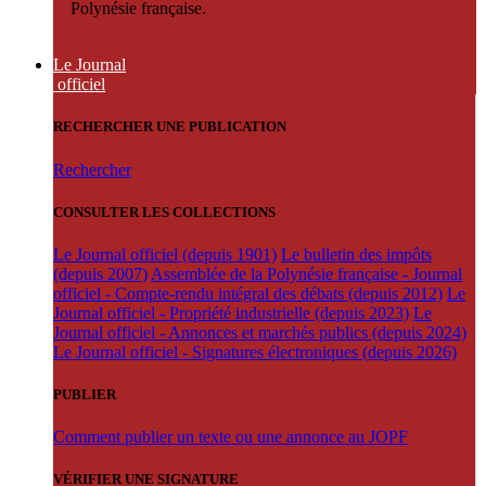
Polynésie française.
Le Journal
officiel
RECHERCHER UNE PUBLICATION
Rechercher
CONSULTER LES COLLECTIONS
Le Journal officiel (depuis 1901)
Le bulletin des impôts
(depuis 2007)
Assemblée de la Polynésie française - Journal
officiel - Compte-rendu intégral des débats (depuis 2012)
Le
Journal officiel - Propriété industrielle (depuis 2023)
Le
Journal officiel - Annonces et marchés publics (depuis 2024)
Le Journal officiel - Signatures électroniques (depuis 2026)
PUBLIER
Comment publier un texte ou une annonce au JOPF
VÉRIFIER UNE SIGNATURE