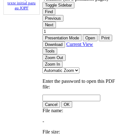
texte initial paru
Toggle Sidebar
au JOPF
Find
Previous
Next
Presentation Mode
Open
Print
Current View
Download
Tools
Zoom Out
Zoom In
Enter the password to open this PDF
file:
Cancel
OK
File name:
-
File size: