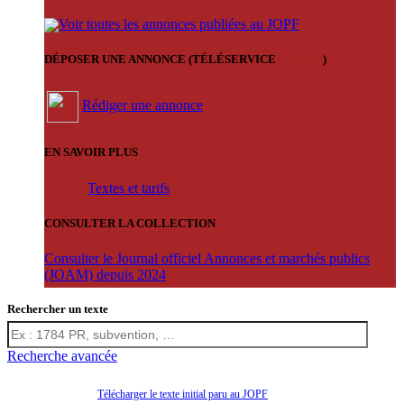
Voir toutes les annonces publiées au JOPF
DÉPOSER UNE ANNONCE (TÉLÉSERVICE
'ARERE
)
Rédiger une annonce
EN SAVOIR PLUS
Textes et tarifs
CONSULTER LA COLLECTION
Consulter le Journal officiel Annonces et marchés publics
(JOAM) depuis 2024
Rechercher un texte
Recherche avancée
Télécharger le texte initial paru au JOPF