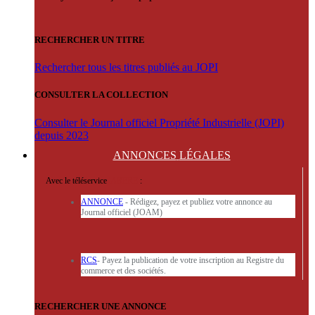
RECHERCHER UN TITRE
Rechercher tous les titres publiés au JOPI
CONSULTER LA COLLECTION
Consulter le Journal officiel Propriété Industrielle (JOPI)
depuis 2023
ANNONCES
LÉGALES
Avec le téléservice
'ARERE
:
ANNONCE
- Rédigez, payez et publiez votre annonce au
Journal officiel (JOAM)
RCS
- Payez la publication de votre inscription au Registre du
commerce et des sociétés.
RECHERCHER UNE ANNONCE