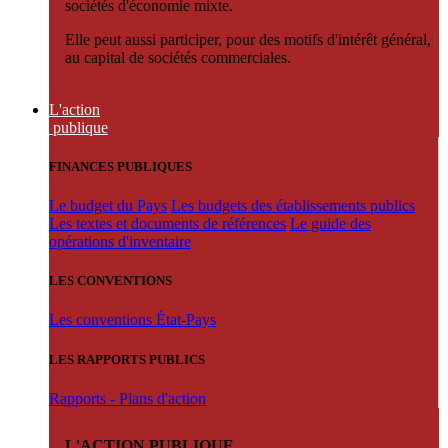
sociétés d'économie mixte.
Elle peut aussi participer, pour des motifs d'intérêt général,
au capital de sociétés commerciales.
L'action
publique
FINANCES PUBLIQUES
Le budget du Pays
Les budgets des établissements publics
Les textes et documents de références
Le guide des
opérations d'inventaire
LES CONVENTIONS
Les conventions État-Pays
LES RAPPORTS PUBLICS
Rapports - Plans d'action
L'ACTION PUBLIQUE