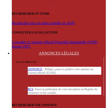
RECHERCHER UN TITRE
Rechercher tous les titres publiés au JOPI
CONSULTER LA COLLECTION
Consulter le Journal officiel Propriété Industrielle (JOPI)
depuis 2023
ANNONCES
LÉGALES
Avec le téléservice
'ARERE
:
ANNONCE
- Rédigez, payez et publiez votre annonce au
Journal officiel (JOAM)
RCS
- Payez la publication de votre inscription au Registre du
commerce et des sociétés.
RECHERCHER UNE ANNONCE