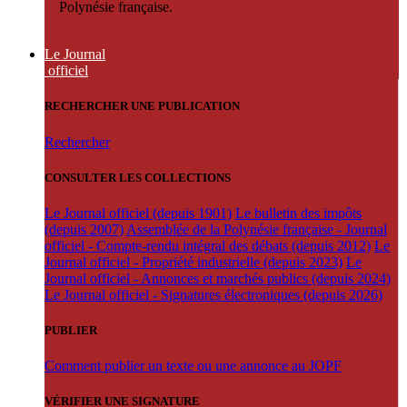
Polynésie française.
Le Journal
officiel
RECHERCHER UNE PUBLICATION
Rechercher
CONSULTER LES COLLECTIONS
Le Journal officiel (depuis 1901)
Le bulletin des impôts
(depuis 2007)
Assemblée de la Polynésie française - Journal
officiel - Compte-rendu intégral des débats (depuis 2012)
Le
Journal officiel - Propriété industrielle (depuis 2023)
Le
Journal officiel - Annonces et marchés publics (depuis 2024)
Le Journal officiel - Signatures électroniques (depuis 2026)
PUBLIER
Comment publier un texte ou une annonce au JOPF
VÉRIFIER UNE SIGNATURE