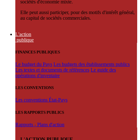
sociétés d'économie mixte.
Elle peut aussi participer, pour des motifs d'intérêt général,
au capital de sociétés commerciales.
L'action
publique
FINANCES PUBLIQUES
Le budget du Pays
Les budgets des établissements publics
Les textes et documents de références
Le guide des
opérations d'inventaire
LES CONVENTIONS
Les conventions État-Pays
LES RAPPORTS PUBLICS
Rapports - Plans d'action
L'ACTION PUBLIQUE