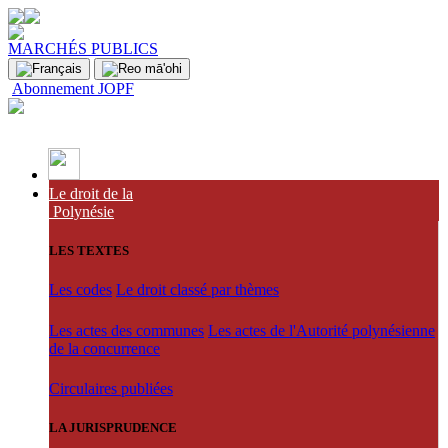
MARCHÉS PUBLICS
Abonnement JOPF
Le droit de la
Polynésie
LES TEXTES
Les codes
Le droit classé par thèmes
Les actes des communes
Les actes de l'Autorité polynésienne
de la concurrence
Circulaires publiées
LA JURISPRUDENCE