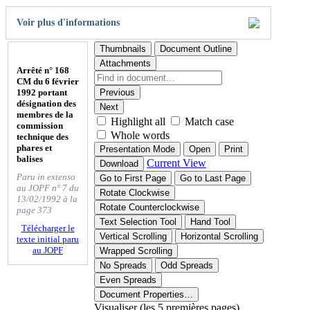
Voir plus d'informations
Thumbnails
Document Outline
Attachments
Arrêté n° 168
CM du 6 février
1992 portant
Previous
désignation des
Next
membres de la
Highlight all
Match case
commission
Whole words
technique des
phares et
Presentation Mode
Open
Print
balises
Current View
Download
Paru in extenso
Go to First Page
Go to Last Page
au JOPF n° 7 du
Rotate Clockwise
13/02/1992 à la
Rotate Counterclockwise
page 373
Text Selection Tool
Hand Tool
Télécharger le
Vertical Scrolling
Horizontal Scrolling
texte initial paru
au JOPF
Wrapped Scrolling
No Spreads
Odd Spreads
Even Spreads
Document Properties…
Visualiser (les 5 premières pages)