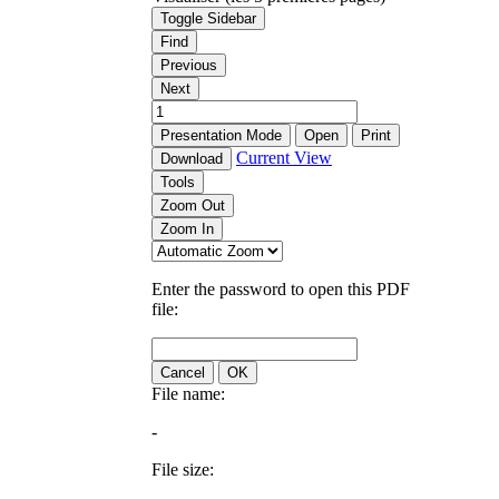
Toggle Sidebar
Find
Previous
Next
Presentation Mode
Open
Print
Current View
Download
Tools
Zoom Out
Zoom In
Enter the password to open this PDF
file:
Cancel
OK
File name:
-
File size: