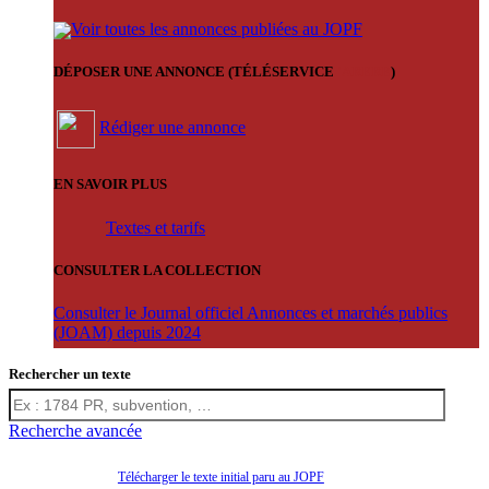
Voir toutes les annonces publiées au JOPF
DÉPOSER UNE ANNONCE (TÉLÉSERVICE
'ARERE
)
Rédiger une annonce
EN SAVOIR PLUS
Textes et tarifs
CONSULTER LA COLLECTION
Consulter le Journal officiel Annonces et marchés publics
(JOAM) depuis 2024
Rechercher un texte
Recherche avancée
Télécharger le texte initial paru au JOPF