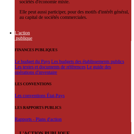
sociétés d'économie mixte.
Elle peut aussi participer, pour des motifs d'intérêt général,
au capital de sociétés commerciales.
L'action
publique
FINANCES PUBLIQUES
Le budget du Pays
Les budgets des établissements publics
Les textes et documents de références
Le guide des
opérations d'inventaire
LES CONVENTIONS
Les conventions État-Pays
LES RAPPORTS PUBLICS
Rapports - Plans d'action
L'ACTION PUBLIQUE