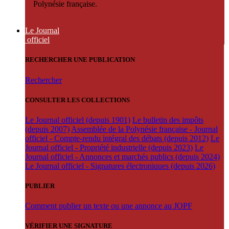
Polynésie française.
Le Journal
officiel
RECHERCHER UNE PUBLICATION
Rechercher
CONSULTER LES COLLECTIONS
Le Journal officiel (depuis 1901)
Le bulletin des impôts
(depuis 2007)
Assemblée de la Polynésie française - Journal
officiel - Compte-rendu intégral des débats (depuis 2012)
Le
Journal officiel - Propriété industrielle (depuis 2023)
Le
Journal officiel - Annonces et marchés publics (depuis 2024)
Le Journal officiel - Signatures électroniques (depuis 2026)
PUBLIER
Comment publier un texte ou une annonce au JOPF
VÉRIFIER UNE SIGNATURE