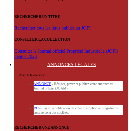
RECHERCHER UN TITRE
Rechercher tous les titres publiés au JOPI
CONSULTER LA COLLECTION
Consulter le Journal officiel Propriété Industrielle (JOPI)
depuis 2023
ANNONCES
LÉGALES
Avec le téléservice
'ARERE
:
ANNONCE
- Rédigez, payez et publiez votre annonce au
Journal officiel (JOAM)
RCS
- Payez la publication de votre inscription au Registre du
commerce et des sociétés.
RECHERCHER UNE ANNONCE