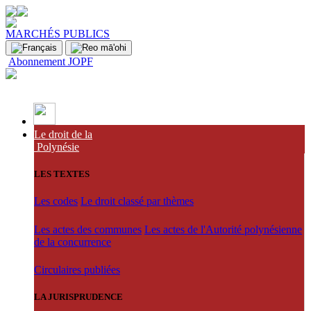
MARCHÉS PUBLICS
Abonnement JOPF
Le droit de la
Polynésie
LES TEXTES
Les codes
Le droit classé par thèmes
Les actes des communes
Les actes de l'Autorité polynésienne
de la concurrence
Circulaires publiées
LA JURISPRUDENCE