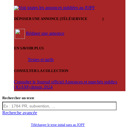
Voir toutes les annonces publiées au JOPF
DÉPOSER UNE ANNONCE (TÉLÉSERVICE
'ARERE
)
Rédiger une annonce
EN SAVOIR PLUS
Textes et tarifs
CONSULTER LA COLLECTION
Consulter le Journal officiel Annonces et marchés publics
(JOAM) depuis 2024
Rechercher un texte
Recherche avancée
Télécharger le texte initial paru au JOPF