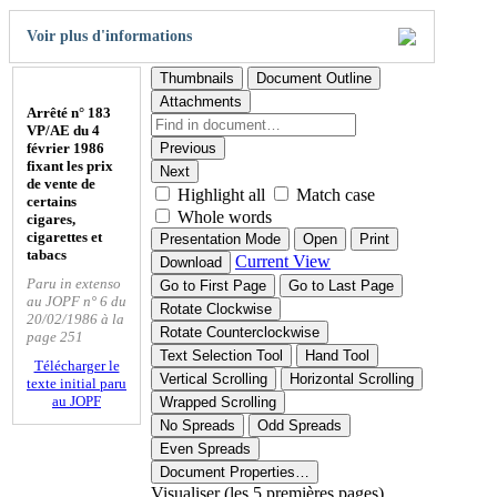
Voir plus d'informations
Thumbnails
Document Outline
Attachments
Arrêté n° 183
VP/AE du 4
février 1986
Previous
fixant les prix
Next
de vente de
Highlight all
Match case
certains
Whole words
cigares,
cigarettes et
Presentation Mode
Open
Print
tabacs
Current View
Download
Paru in extenso
Go to First Page
Go to Last Page
au JOPF n° 6 du
Rotate Clockwise
20/02/1986 à la
Rotate Counterclockwise
page 251
Text Selection Tool
Hand Tool
Télécharger le
Vertical Scrolling
Horizontal Scrolling
texte initial paru
au JOPF
Wrapped Scrolling
No Spreads
Odd Spreads
Even Spreads
Document Properties…
Visualiser (les 5 premières pages)