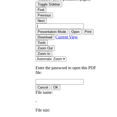
Toggle Sidebar
Find
Previous
Next
Presentation Mode
Open
Print
Current View
Download
Tools
Zoom Out
Zoom In
Enter the password to open this PDF
file:
Cancel
OK
File name:
-
File size: