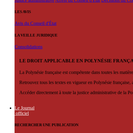
Justice administrative
Arrêts du Conseil d'État
Décisions du Con
LES AVIS
Avis du Conseil d'État
LA VEILLE JURIDIQUE
Consolidations
LE DROIT APPLICABLE EN POLYNÉSIE FRANÇA
La Polynésie française est compétente dans toutes les matièr
Retrouvez tous les textes en vigueur en Polynésie française, 
Accéder directement à toute la justice administrative de la Po
Le Journal
officiel
RECHERCHER UNE PUBLICATION