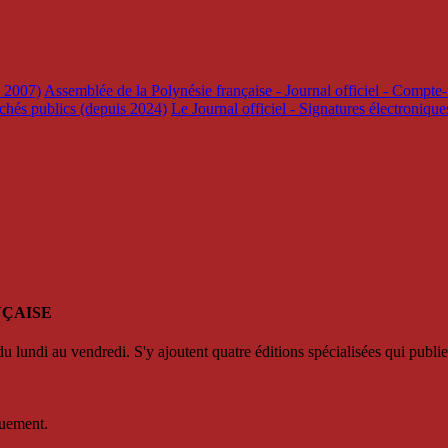
s 2007)
Assemblée de la Polynésie française - Journal officiel - Compte-
rchés publics (depuis 2024)
Le Journal officiel - Signatures électroniqu
NÇAISE
u lundi au vendredi. S'y ajoutent quatre éditions spécialisées qui publie
quement.