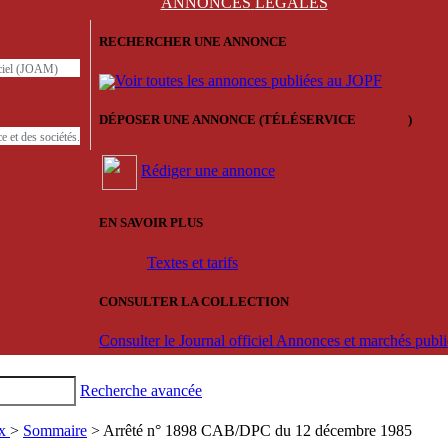
ANNONCES
LÉGALES
RECHERCHER UNE ANNONCE
iciel (JOAM)
Voir toutes les annonces publiées au JOPF
DÉPOSER UNE ANNONCE (TÉLÉSERVICE
'ARERE
)
e et des sociétés.
Rédiger une annonce
EN SAVOIR PLUS
Textes et tarifs
CONSULTER LA COLLECTION
Consulter le Journal officiel Annonces et marchés pub
Recherche avancée
ux
>
Sommaire
> Arrêté n° 1898 CAB/DPC du 12 décembre 1985