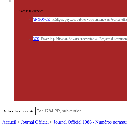
Avec le téléservice
'ARERE
:
ANNONCE
- Rédigez, payez et publiez votre annonce au Journal off
RCS
- Payez la publication de votre inscription au Registre du commerc
Rechercher un texte
Accueil
>
Journal Officiel
>
Journal Officiel 1986 - Numéros norma