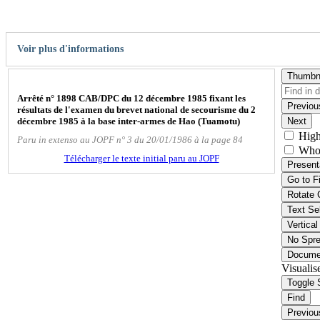
Voir plus d'informations
Thumbn
Arrêté n° 1898 CAB/DPC du 12 décembre 1985 fixant les
Previou
résultats de l'examen du brevet national de secourisme du 2
décembre 1985 à la base inter-armes de Hao (Tuamotu)
Next
High
Paru in extenso au JOPF n° 3 du 20/01/1986 à la page 84
Who
Télécharger le texte initial paru au JOPF
Present
Go to F
Rotate 
Text Se
Vertical
No Spr
Docume
Visualis
Toggle 
Find
Previou