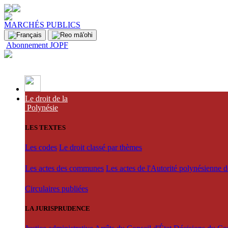
MARCHÉS PUBLICS
Abonnement JOPF
Le droit de la
Polynésie
LES TEXTES
Les codes
Le droit classé par thèmes
Les actes des communes
Les actes de l'Autorité polynésienne 
Circulaires publiées
LA JURISPRUDENCE