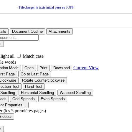
Télécharger le texte initial paru au JOPF
ails
Document Outline
Attachments
s
light all
Match case
le words
Current View
ation Mode
Open
Print
Download
irst Page
Go to Last Page
Clockwise
Rotate Counterclockwise
lection Tool
Hand Tool
 Scrolling
Horizontal Scrolling
Wrapped Scrolling
eads
Odd Spreads
Even Spreads
nt Properties…
er (les 5 premières pages)
Sidebar
s