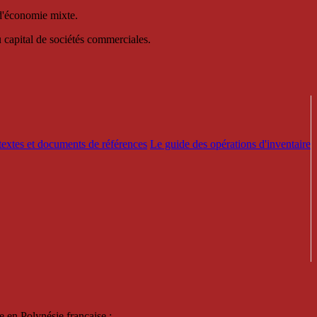
 d'économie mixte.
au capital de sociétés commerciales.
textes et documents de références
Le guide des opérations d'inventaire
e en Polynésie française :