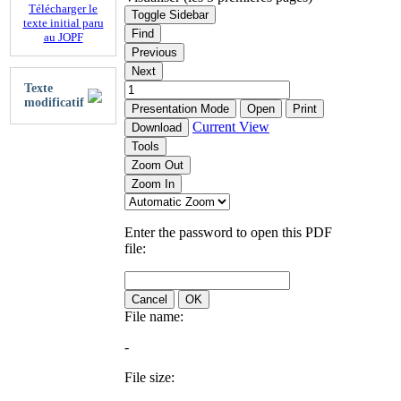
Télécharger le
Toggle Sidebar
texte initial paru
Find
au JOPF
Previous
Next
Texte
modificatif
Presentation Mode
Open
Print
Current View
Download
Tools
Zoom Out
Zoom In
Enter the password to open this PDF
file:
Cancel
OK
File name:
-
File size: