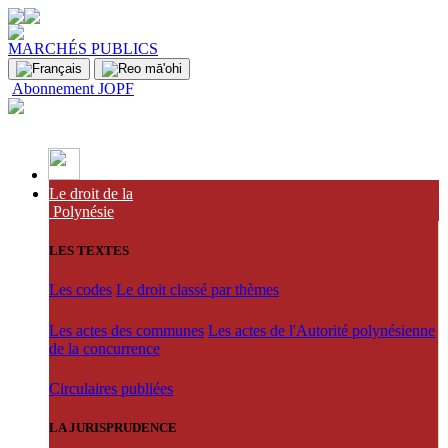
MARCHÉS PUBLICS
Abonnement JOPF
Le droit de la
Polynésie
LES TEXTES
Les codes
Le droit classé par thèmes
Les actes des communes
Les actes de l'Autorité polynésienne
de la concurrence
Circulaires publiées
LA JURISPRUDENCE