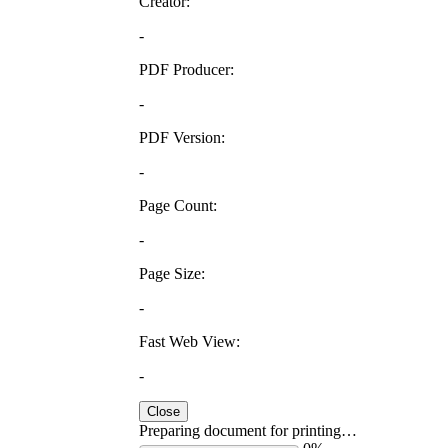
Creator:
-
PDF Producer:
-
PDF Version:
-
Page Count:
-
Page Size:
-
Fast Web View:
-
Close
Preparing document for printing…