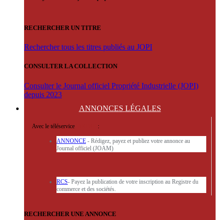
RECHERCHER UN TITRE
Rechercher tous les titres publiés au JOPI
CONSULTER LA COLLECTION
Consulter le Journal officiel Propriété Industrielle (JOPI)
depuis 2023
ANNONCES
LÉGALES
Avec le téléservice
'ARERE
:
ANNONCE
- Rédigez, payez et publiez votre annonce au
Journal officiel (JOAM)
RCS
- Payez la publication de votre inscription au Registre du
commerce et des sociétés.
RECHERCHER UNE ANNONCE