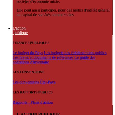
sociétés d'économie mixte.
Elle peut aussi participer, pour des motifs d'intérêt général,
au capital de sociétés commerciales.
L'action
publique
FINANCES PUBLIQUES
Le budget du Pays
Les budgets des établissements publics
Les textes et documents de références
Le guide des
opérations d'inventaire
LES CONVENTIONS
Les conventions État-Pays
LES RAPPORTS PUBLICS
Rapports - Plans d'action
L'ACTION PUBLIQUE