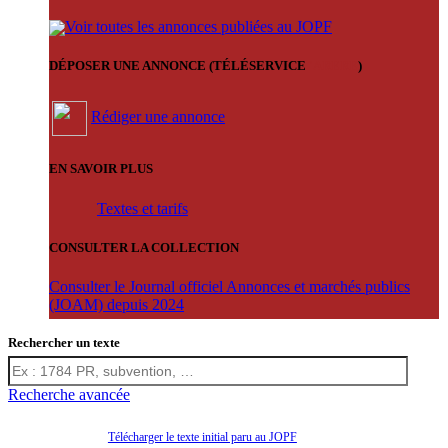
Voir toutes les annonces publiées au JOPF
DÉPOSER UNE ANNONCE (TÉLÉSERVICE
'ARERE
)
Rédiger une annonce
EN SAVOIR PLUS
Textes et tarifs
CONSULTER LA COLLECTION
Consulter le Journal officiel Annonces et marchés publics
(JOAM) depuis 2024
Rechercher un texte
Recherche avancée
Télécharger le texte initial paru au JOPF