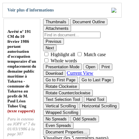
Voir plus d'informations
Thumbnails
Document Outline
Attachments
Arrêté n° 191
CM du 10
février 1986
Previous
portant
Next
autorisation
Highlight all
Match case
d'occupation
Whole words
temporaire d'un
emplacement du
Presentation Mode
Open
Print
domaine public
Current View
Download
maritime à
Go to First Page
Go to Last Page
Takaroa -
commune de
Rotate Clockwise
Takaroa au
Rotate Counterclockwise
profit de M.
Text Selection Tool
Hand Tool
Paul Léon
Tuhoe Ung
Vertical Scrolling
Horizontal Scrolling
(texte rapporté)
Wrapped Scrolling
Paru in extenso
No Spreads
Odd Spreads
au JOPF n° 7 du
Even Spreads
01/03/1986 à la
Document Properties…
page 307
Visualiser (les 5 premières pages)