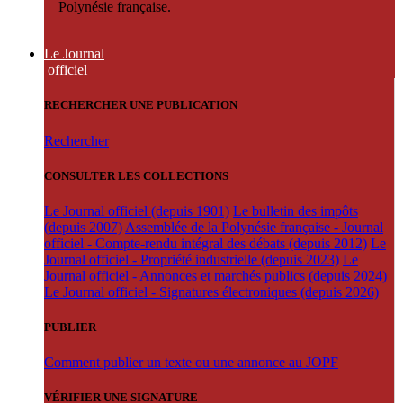
Polynésie française.
Le Journal
officiel
RECHERCHER UNE PUBLICATION
Rechercher
CONSULTER LES COLLECTIONS
Le Journal officiel (depuis 1901)
Le bulletin des impôts
(depuis 2007)
Assemblée de la Polynésie française - Journal
officiel - Compte-rendu intégral des débats (depuis 2012)
Le
Journal officiel - Propriété industrielle (depuis 2023)
Le
Journal officiel - Annonces et marchés publics (depuis 2024)
Le Journal officiel - Signatures électroniques (depuis 2026)
PUBLIER
Comment publier un texte ou une annonce au JOPF
VÉRIFIER UNE SIGNATURE