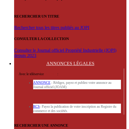
RECHERCHER UN TITRE
Rechercher tous les titres publiés au JOPI
CONSULTER LA COLLECTION
Consulter le Journal officiel Propriété Industrielle (JOPI)
depuis 2023
ANNONCES
LÉGALES
Avec le téléservice
'ARERE
:
ANNONCE
- Rédigez, payez et publiez votre annonce au
Journal officiel (JOAM)
RCS
- Payez la publication de votre inscription au Registre du
commerce et des sociétés.
RECHERCHER UNE ANNONCE