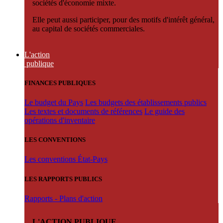
sociétés d'économie mixte.
Elle peut aussi participer, pour des motifs d'intérêt général,
au capital de sociétés commerciales.
L'action
publique
FINANCES PUBLIQUES
Le budget du Pays
Les budgets des établissements publics
Les textes et documents de références
Le guide des
opérations d'inventaire
LES CONVENTIONS
Les conventions État-Pays
LES RAPPORTS PUBLICS
Rapports - Plans d'action
L'ACTION PUBLIQUE