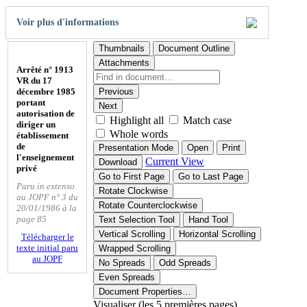
Voir plus d'informations
Thumbnails
Document Outline
Attachments
Arrêté n° 1913
VR du 17
décembre 1985
Previous
portant
Next
autorisation de
Highlight all
Match case
diriger un
Whole words
établissement
de
Presentation Mode
Open
Print
l'enseignement
Current View
Download
privé
Go to First Page
Go to Last Page
Paru in extenso
Rotate Clockwise
au JOPF n° 3 du
Rotate Counterclockwise
20/01/1986 à la
page 85
Text Selection Tool
Hand Tool
Vertical Scrolling
Horizontal Scrolling
Télécharger le
texte initial paru
Wrapped Scrolling
au JOPF
No Spreads
Odd Spreads
Even Spreads
Document Properties…
Visualiser (les 5 premières pages)