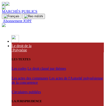
MARCHÉS PUBLICS
Abonnement JOPF
Le droit de la
Polynésie
LES TEXTES
Les codes
Le droit classé par thèmes
Les actes des communes
Les actes de l'Autorité polynésienne
de la concurrence
Circulaires publiées
LA JURISPRUDENCE