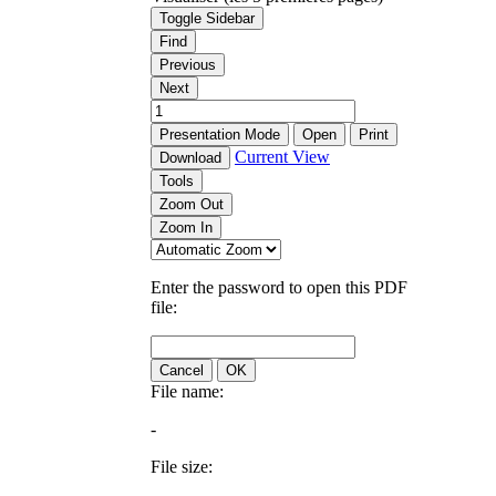
Toggle Sidebar
Find
Previous
Next
Presentation Mode
Open
Print
Current View
Download
Tools
Zoom Out
Zoom In
Enter the password to open this PDF
file:
Cancel
OK
File name:
-
File size: