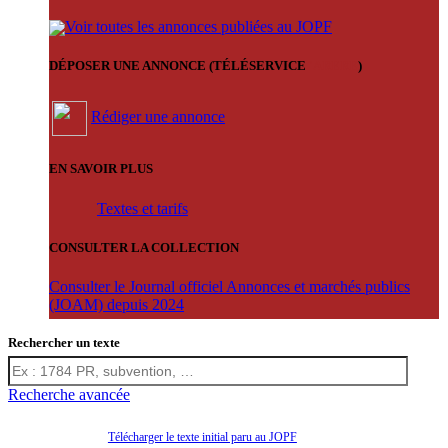
Voir toutes les annonces publiées au JOPF
DÉPOSER UNE ANNONCE (TÉLÉSERVICE
'ARERE
)
Rédiger une annonce
EN SAVOIR PLUS
Textes et tarifs
CONSULTER LA COLLECTION
Consulter le Journal officiel Annonces et marchés publics
(JOAM) depuis 2024
Rechercher un texte
Recherche avancée
Télécharger le texte initial paru au JOPF