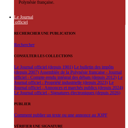
Polynésie française.
Le Journal
officiel
RECHERCHER UNE PUBLICATION
Rechercher
CONSULTER LES COLLECTIONS
Le Journal officiel (depuis 1901)
Le bulletin des impôts
(depuis 2007)
Assemblée de la Polynésie française - Journal
officiel - Compte-rendu intégral des débats (depuis 2012)
Le
Journal officiel - Propriété industrielle (depuis 2023)
Le
Journal officiel - Annonces et marchés publics (depuis 2024)
Le Journal officiel - Signatures électroniques (depuis 2026)
PUBLIER
Comment publier un texte ou une annonce au JOPF
VÉRIFIER UNE SIGNATURE