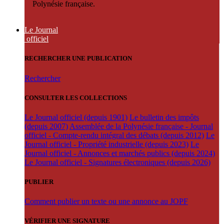
Polynésie française.
Le Journal
officiel
RECHERCHER UNE PUBLICATION
Rechercher
CONSULTER LES COLLECTIONS
Le Journal officiel (depuis 1901)
Le bulletin des impôts
(depuis 2007)
Assemblée de la Polynésie française - Journal
officiel - Compte-rendu intégral des débats (depuis 2012)
Le
Journal officiel - Propriété industrielle (depuis 2023)
Le
Journal officiel - Annonces et marchés publics (depuis 2024)
Le Journal officiel - Signatures électroniques (depuis 2026)
PUBLIER
Comment publier un texte ou une annonce au JOPF
VÉRIFIER UNE SIGNATURE