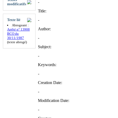
-
modificatifs
Title:
-
Texte lié
Abrogeant :
Author:
Arrêté n° 13908
BCO du
-
30/11/1987
(texte abrogé)
Subject:
-
Keywords:
-
Creation Date:
-
Modification Date:
-