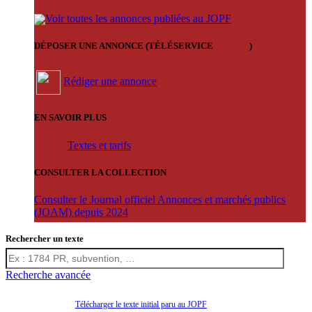
Voir toutes les annonces publiées au JOPF
DÉPOSER UNE ANNONCE (TÉLÉSERVICE
'ARERE
)
Rédiger une annonce
EN SAVOIR PLUS
Textes et tarifs
CONSULTER LA COLLECTION
Consulter le Journal officiel Annonces et marchés publics
(JOAM) depuis 2024
Rechercher un texte
Recherche avancée
Télécharger le texte initial paru au JOPF