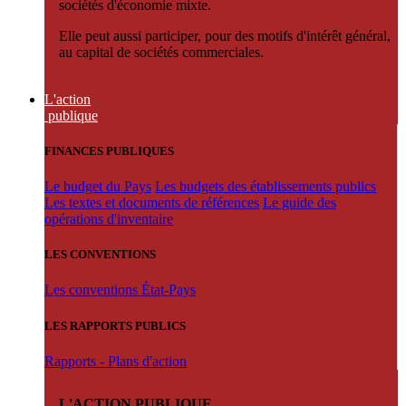
sociétés d'économie mixte.
Elle peut aussi participer, pour des motifs d'intérêt général,
au capital de sociétés commerciales.
L'action
publique
FINANCES PUBLIQUES
Le budget du Pays
Les budgets des établissements publics
Les textes et documents de références
Le guide des
opérations d'inventaire
LES CONVENTIONS
Les conventions État-Pays
LES RAPPORTS PUBLICS
Rapports - Plans d'action
L'ACTION PUBLIQUE