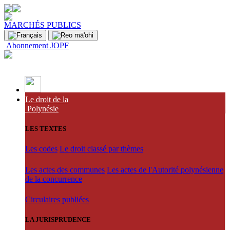
MARCHÉS PUBLICS
Abonnement JOPF
Le droit de la
Polynésie
LES TEXTES
Les codes
Le droit classé par thèmes
Les actes des communes
Les actes de l'Autorité polynésienne
de la concurrence
Circulaires publiées
LA JURISPRUDENCE