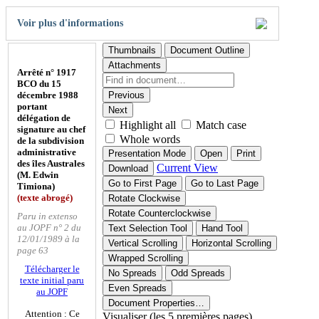
Voir plus d'informations
Thumbnails
Document Outline
Attachments
Arrêté n° 1917
BCO du 15
décembre 1988
Previous
portant
Next
délégation de
Highlight all
Match case
signature au chef
Whole words
de la subdivision
administrative
Presentation Mode
Open
Print
des îles Australes
Current View
Download
(M. Edwin
Go to First Page
Go to Last Page
Timiona)
(texte abrogé)
Rotate Clockwise
Rotate Counterclockwise
Paru in extenso
au JOPF n° 2 du
Text Selection Tool
Hand Tool
12/01/1989 à la
Vertical Scrolling
Horizontal Scrolling
page 63
Wrapped Scrolling
Télécharger le
No Spreads
Odd Spreads
texte initial paru
Even Spreads
au JOPF
Document Properties…
Attention : Ce
Visualiser (les 5 premières pages)