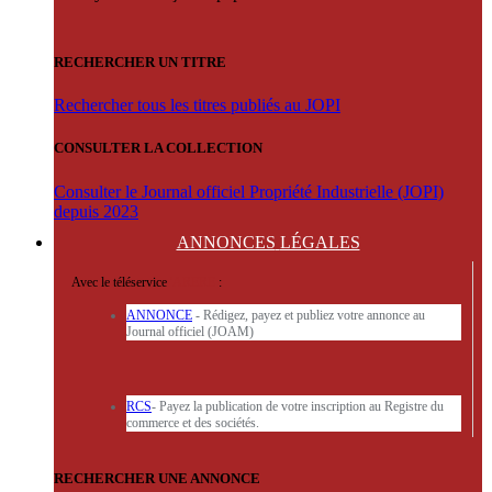
RECHERCHER UN TITRE
Rechercher tous les titres publiés au JOPI
CONSULTER LA COLLECTION
Consulter le Journal officiel Propriété Industrielle (JOPI)
depuis 2023
ANNONCES
LÉGALES
Avec le téléservice
'ARERE
:
ANNONCE
- Rédigez, payez et publiez votre annonce au
Journal officiel (JOAM)
RCS
- Payez la publication de votre inscription au Registre du
commerce et des sociétés.
RECHERCHER UNE ANNONCE