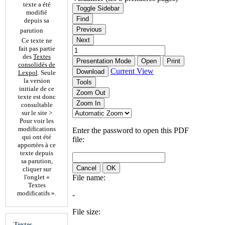
texte a été
Toggle Sidebar
modifié
Find
depuis sa
Previous
parution
Next
Ce texte ne
fait pas partie
des
Textes
Presentation Mode
Open
Print
consolidés de
Current View
Download
Lexpol
. Seule
la version
Tools
initiale de ce
Zoom Out
texte est donc
Zoom In
consultable
sur le site >
Pour voir les
modifications
Enter the password to open this PDF
qui ont été
file:
apportées à ce
texte depuis
sa parution,
Cancel
OK
cliquer sur
l'onglet «
File name:
Textes
modificatifs ».
-
File size:
Textes