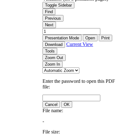
Toggle Sidebar
Find
Previous
Next
Presentation Mode
Open
Print
Current View
Download
Tools
Zoom Out
Zoom In
Enter the password to open this PDF
file:
Cancel
OK
File name:
-
File size: