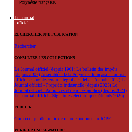
Polynésie française.
Le Journal
officiel
RECHERCHER UNE PUBLICATION
Rechercher
CONSULTER LES COLLECTIONS
Le Journal officiel (depuis 1901)
Le bulletin des impôts
(depuis 2007)
Assemblée de la Polynésie française - Journal
officiel - Compte-rendu intégral des débats (depuis 2012)
Le
Journal officiel - Propriété industrielle (depuis 2023)
Le
Journal officiel - Annonces et marchés publics (depuis 2024)
Le Journal officiel - Signatures électroniques (depuis 2026)
PUBLIER
Comment publier un texte ou une annonce au JOPF
VÉRIFIER UNE SIGNATURE