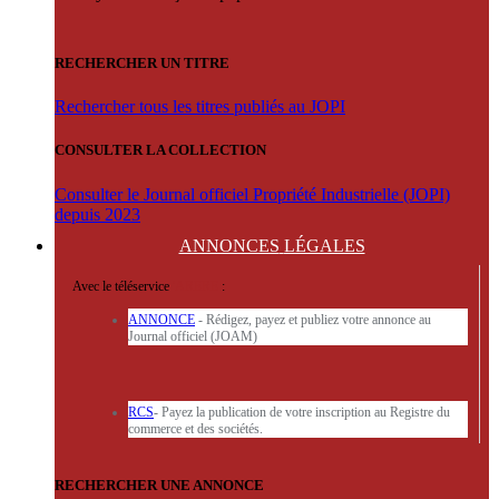
RECHERCHER UN TITRE
Rechercher tous les titres publiés au JOPI
CONSULTER LA COLLECTION
Consulter le Journal officiel Propriété Industrielle (JOPI)
depuis 2023
ANNONCES
LÉGALES
Avec le téléservice
'ARERE
:
ANNONCE
- Rédigez, payez et publiez votre annonce au
Journal officiel (JOAM)
RCS
- Payez la publication de votre inscription au Registre du
commerce et des sociétés.
RECHERCHER UNE ANNONCE