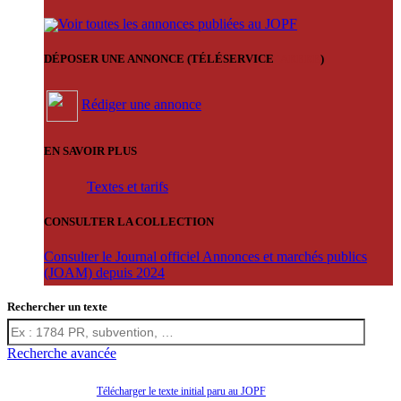
Voir toutes les annonces publiées au JOPF
DÉPOSER UNE ANNONCE (TÉLÉSERVICE
'ARERE
)
Rédiger une annonce
EN SAVOIR PLUS
Textes et tarifs
CONSULTER LA COLLECTION
Consulter le Journal officiel Annonces et marchés publics
(JOAM) depuis 2024
Rechercher un texte
Recherche avancée
Télécharger le texte initial paru au JOPF