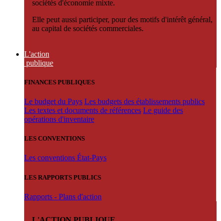
sociétés d'économie mixte.
Elle peut aussi participer, pour des motifs d'intérêt général,
au capital de sociétés commerciales.
L'action
publique
FINANCES PUBLIQUES
Le budget du Pays
Les budgets des établissements publics
Les textes et documents de références
Le guide des
opérations d'inventaire
LES CONVENTIONS
Les conventions État-Pays
LES RAPPORTS PUBLICS
Rapports - Plans d'action
L'ACTION PUBLIQUE