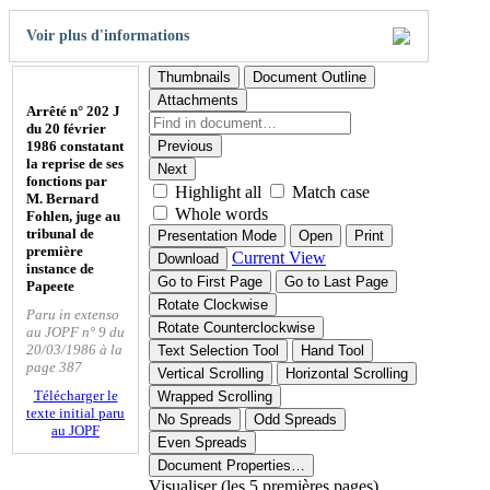
Voir plus d'informations
Thumbnails
Document Outline
Attachments
Arrêté n° 202 J
du 20 février
1986 constatant
Previous
la reprise de ses
Next
fonctions par
Highlight all
Match case
M. Bernard
Whole words
Fohlen, juge au
tribunal de
Presentation Mode
Open
Print
première
Current View
Download
instance de
Go to First Page
Go to Last Page
Papeete
Rotate Clockwise
Paru in extenso
Rotate Counterclockwise
au JOPF n° 9 du
20/03/1986 à la
Text Selection Tool
Hand Tool
page 387
Vertical Scrolling
Horizontal Scrolling
Télécharger le
Wrapped Scrolling
texte initial paru
No Spreads
Odd Spreads
au JOPF
Even Spreads
Document Properties…
Visualiser (les 5 premières pages)