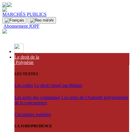
MARCHÉS PUBLICS
Abonnement JOPF
Le droit de la
Polynésie
LES TEXTES
Les codes
Le droit classé par thèmes
Les actes des communes
Les actes de l'Autorité polynésienne
de la concurrence
Circulaires publiées
LA JURISPRUDENCE