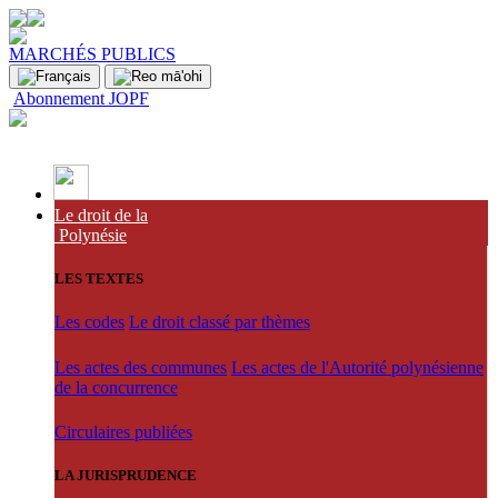
MARCHÉS PUBLICS
Abonnement JOPF
Le droit de la
Polynésie
LES TEXTES
Les codes
Le droit classé par thèmes
Les actes des communes
Les actes de l'Autorité polynésienne
de la concurrence
Circulaires publiées
LA JURISPRUDENCE