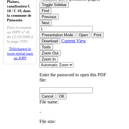
Plaines,
Toggle Sidebar
canalisation C
18 / C 19, dans
Find
la commune de
Previous
Punaauia
Next
Paru in extenso
au JOPF n° 41
Presentation Mode
Open
Print
du 12/10/2006 à
Current View
Download
la page 3593
Tools
Télécharger le
Zoom Out
texte initial paru
au JOPF
Zoom In
Enter the password to open this PDF
file:
Cancel
OK
File name:
-
File size: