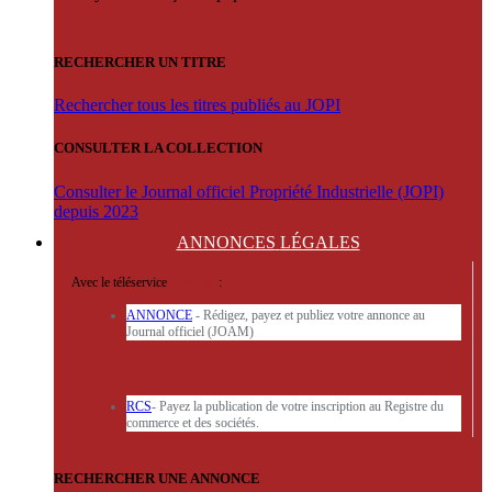
RECHERCHER UN TITRE
Rechercher tous les titres publiés au JOPI
CONSULTER LA COLLECTION
Consulter le Journal officiel Propriété Industrielle (JOPI)
depuis 2023
ANNONCES
LÉGALES
Avec le téléservice
'ARERE
:
ANNONCE
- Rédigez, payez et publiez votre annonce au
Journal officiel (JOAM)
RCS
- Payez la publication de votre inscription au Registre du
commerce et des sociétés.
RECHERCHER UNE ANNONCE