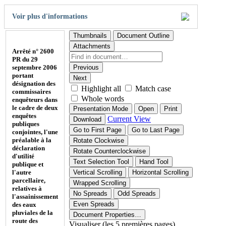
Voir plus d'informations
Thumbnails
Document Outline
Attachments
Arrêté n° 2600
PR du 29
septembre 2006
Previous
portant
Next
désignation des
Highlight all
Match case
commissaires
Whole words
enquêteurs dans
le cadre de deux
Presentation Mode
Open
Print
enquêtes
Current View
Download
publiques
Go to First Page
Go to Last Page
conjointes, l'une
préalable à la
Rotate Clockwise
déclaration
Rotate Counterclockwise
d'utilité
Text Selection Tool
Hand Tool
publique et
l'autre
Vertical Scrolling
Horizontal Scrolling
parcellaire,
Wrapped Scrolling
relatives à
No Spreads
Odd Spreads
l'assainissement
Even Spreads
des eaux
pluviales de la
Document Properties…
route des
Visualiser (les 5 premières pages)