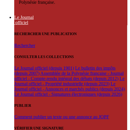
Polynésie française.
Le Journal
officiel
RECHERCHER UNE PUBLICATION
Rechercher
CONSULTER LES COLLECTIONS
Le Journal officiel (depuis 1901)
Le bulletin des impôts
(depuis 2007)
Assemblée de la Polynésie française - Journal
officiel - Compte-rendu intégral des débats (depuis 2012)
Le
Journal officiel - Propriété industrielle (depuis 2023)
Le
Journal officiel - Annonces et marchés publics (depuis 2024)
Le Journal officiel - Signatures électroniques (depuis 2026)
PUBLIER
Comment publier un texte ou une annonce au JOPF
VÉRIFIER UNE SIGNATURE