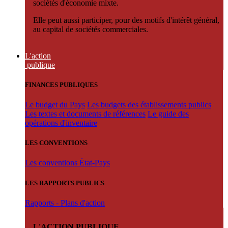
sociétés d'économie mixte.
Elle peut aussi participer, pour des motifs d'intérêt général,
au capital de sociétés commerciales.
L'action
publique
FINANCES PUBLIQUES
Le budget du Pays
Les budgets des établissements publics
Les textes et documents de références
Le guide des
opérations d'inventaire
LES CONVENTIONS
Les conventions État-Pays
LES RAPPORTS PUBLICS
Rapports - Plans d'action
L'ACTION PUBLIQUE