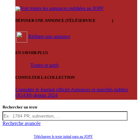
Voir toutes les annonces publiées au JOPF
DÉPOSER UNE ANNONCE (TÉLÉSERVICE
'ARERE
)
Rédiger une annonce
EN SAVOIR PLUS
Textes et tarifs
CONSULTER LA COLLECTION
Consulter le Journal officiel Annonces et marchés publics
(JOAM) depuis 2024
Rechercher un texte
Recherche avancée
Télécharger le texte initial paru au JOPF