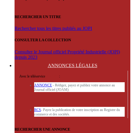
RECHERCHER UN TITRE
Rechercher tous les titres publiés au JOPI
CONSULTER LA COLLECTION
Consulter le Journal officiel Propriété Industrielle (JOPI)
depuis 2023
ANNONCES
LÉGALES
Avec le téléservice
'ARERE
:
ANNONCE
- Rédigez, payez et publiez votre annonce au
Journal officiel (JOAM)
RCS
- Payez la publication de votre inscription au Registre du
commerce et des sociétés.
RECHERCHER UNE ANNONCE