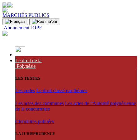
MARCHÉS PUBLICS
Abonnement JOPF
Le droit de la
Polynésie
LES TEXTES
Les codes
Le droit classé par thèmes
Les actes des communes
Les actes de l'Autorité polynésienne
de la concurrence
Circulaires publiées
LA JURISPRUDENCE