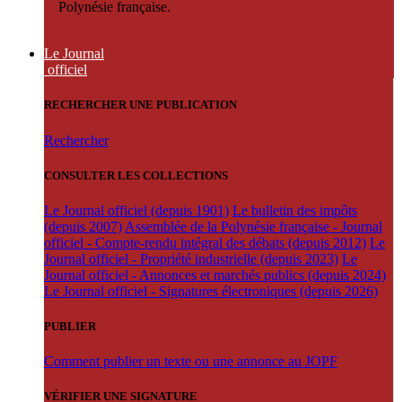
Polynésie française.
Le Journal
officiel
RECHERCHER UNE PUBLICATION
Rechercher
CONSULTER LES COLLECTIONS
Le Journal officiel (depuis 1901)
Le bulletin des impôts
(depuis 2007)
Assemblée de la Polynésie française - Journal
officiel - Compte-rendu intégral des débats (depuis 2012)
Le
Journal officiel - Propriété industrielle (depuis 2023)
Le
Journal officiel - Annonces et marchés publics (depuis 2024)
Le Journal officiel - Signatures électroniques (depuis 2026)
PUBLIER
Comment publier un texte ou une annonce au JOPF
VÉRIFIER UNE SIGNATURE