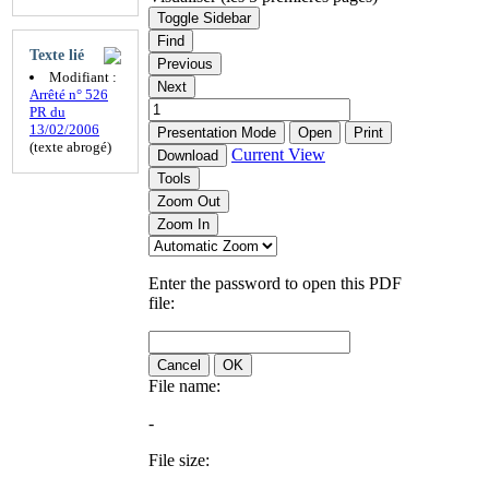
Toggle Sidebar
Find
Texte lié
Previous
Modifiant :
Next
Arrêté n° 526
PR du
13/02/2006
Presentation Mode
Open
Print
(texte abrogé)
Current View
Download
Tools
Zoom Out
Zoom In
Enter the password to open this PDF
file:
Cancel
OK
File name:
-
File size: