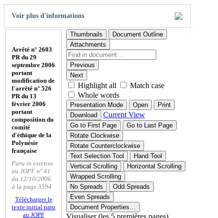
Voir plus d'informations
Thumbnails
Document Outline
Attachments
Arrêté n° 2603
PR du 29
septembre 2006
Previous
portant
Next
modification de
Highlight all
Match case
l'arrêté n° 526
Whole words
PR du 13
février 2006
Presentation Mode
Open
Print
portant
Current View
Download
composition du
Go to First Page
Go to Last Page
comité
d'éthique de la
Rotate Clockwise
Polynésie
Rotate Counterclockwise
française
Text Selection Tool
Hand Tool
Paru in extenso
Vertical Scrolling
Horizontal Scrolling
au JOPF n° 41
Wrapped Scrolling
du 12/10/2006
à la page 3594
No Spreads
Odd Spreads
Even Spreads
Télécharger le
texte initial paru
Document Properties…
au JOPF
Visualiser (les 5 premières pages)