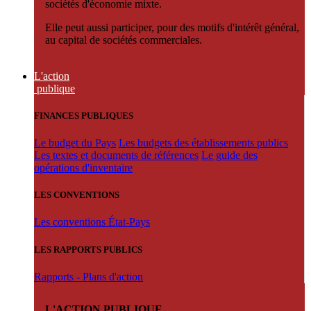
sociétés d'économie mixte.
Elle peut aussi participer, pour des motifs d'intérêt général,
au capital de sociétés commerciales.
L'action
publique
FINANCES PUBLIQUES
Le budget du Pays
Les budgets des établissements publics
Les textes et documents de références
Le guide des
opérations d'inventaire
LES CONVENTIONS
Les conventions État-Pays
LES RAPPORTS PUBLICS
Rapports - Plans d'action
L'ACTION PUBLIQUE