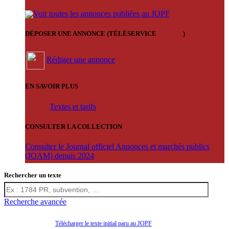
Voir toutes les annonces publiées au JOPF
DÉPOSER UNE ANNONCE (TÉLÉSERVICE
'ARERE
)
Rédiger une annonce
EN SAVOIR PLUS
Textes et tarifs
CONSULTER LA COLLECTION
Consulter le Journal officiel Annonces et marchés publics
(JOAM) depuis 2024
Rechercher un texte
Recherche avancée
Télécharger le texte initial paru au JOPF