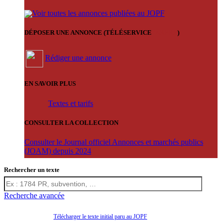
Voir toutes les annonces publiées au JOPF
DÉPOSER UNE ANNONCE (TÉLÉSERVICE
'ARERE
)
Rédiger une annonce
EN SAVOIR PLUS
Textes et tarifs
CONSULTER LA COLLECTION
Consulter le Journal officiel Annonces et marchés publics
(JOAM) depuis 2024
Rechercher un texte
Recherche avancée
Télécharger le texte initial paru au JOPF