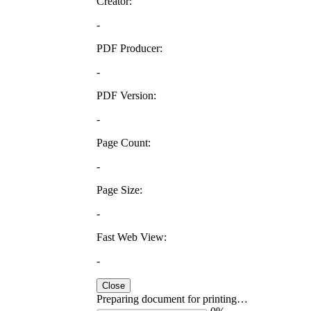
Creator:
-
PDF Producer:
-
PDF Version:
-
Page Count:
-
Page Size:
-
Fast Web View:
-
Close
Preparing document for printing…