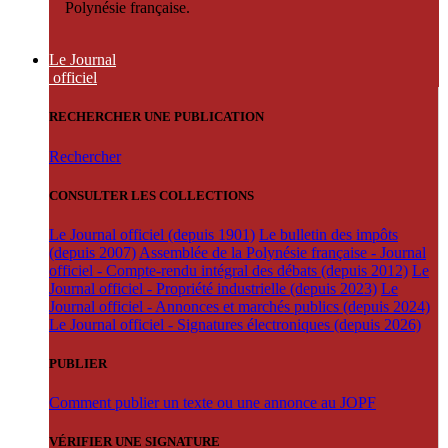
Polynésie française.
Le Journal
officiel
RECHERCHER UNE PUBLICATION
Rechercher
CONSULTER LES COLLECTIONS
Le Journal officiel (depuis 1901)
Le bulletin des impôts
(depuis 2007)
Assemblée de la Polynésie française - Journal
officiel - Compte-rendu intégral des débats (depuis 2012)
Le
Journal officiel - Propriété industrielle (depuis 2023)
Le
Journal officiel - Annonces et marchés publics (depuis 2024)
Le Journal officiel - Signatures électroniques (depuis 2026)
PUBLIER
Comment publier un texte ou une annonce au JOPF
VÉRIFIER UNE SIGNATURE