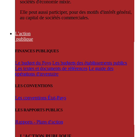
sociétés d'économie mixte.
Elle peut aussi participer, pour des motifs d'intérêt général,
au capital de sociétés commerciales.
L'action
publique
FINANCES PUBLIQUES
Le budget du Pays
Les budgets des établissements publics
Les textes et documents de références
Le guide des
opérations d'inventaire
LES CONVENTIONS
Les conventions État-Pays
LES RAPPORTS PUBLICS
Rapports - Plans d'action
L'ACTION PUBLIQUE