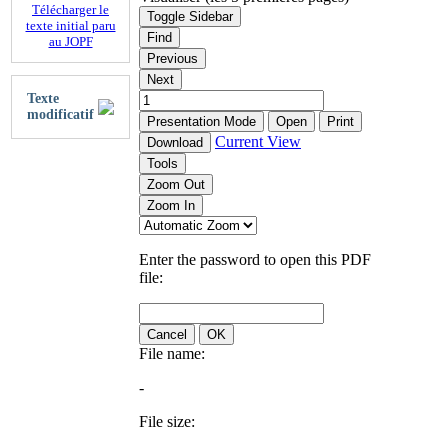
Télécharger le
Toggle Sidebar
texte initial paru
Find
au JOPF
Previous
Next
Texte
modificatif
Presentation Mode
Open
Print
Current View
Download
Tools
Zoom Out
Zoom In
Enter the password to open this PDF
file:
Cancel
OK
File name:
-
File size: