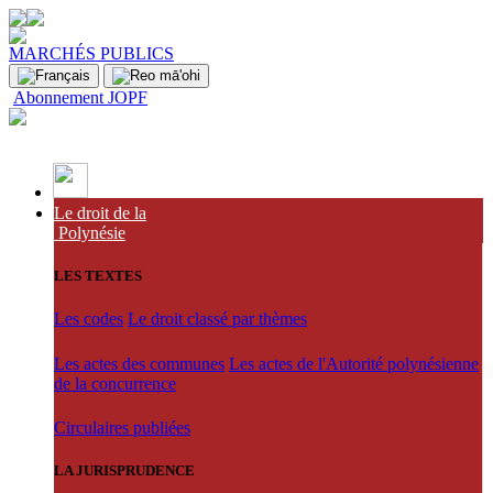
MARCHÉS PUBLICS
Abonnement JOPF
Le droit de la
Polynésie
LES TEXTES
Les codes
Le droit classé par thèmes
Les actes des communes
Les actes de l'Autorité polynésienne
de la concurrence
Circulaires publiées
LA JURISPRUDENCE