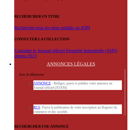
RECHERCHER UN TITRE
Rechercher tous les titres publiés au JOPI
CONSULTER LA COLLECTION
Consulter le Journal officiel Propriété Industrielle (JOPI)
depuis 2023
ANNONCES
LÉGALES
Avec le téléservice
'ARERE
:
ANNONCE
- Rédigez, payez et publiez votre annonce au
Journal officiel (JOAM)
RCS
- Payez la publication de votre inscription au Registre du
commerce et des sociétés.
RECHERCHER UNE ANNONCE