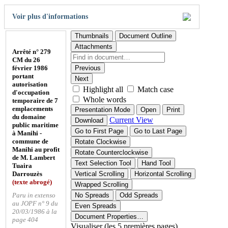
Voir plus d'informations
Thumbnails
Document Outline
Attachments
Arrêté n° 279
CM du 26
février 1986
Previous
portant
Next
autorisation
Highlight all
Match case
d'occupation
Whole words
temporaire de 7
emplacements
Presentation Mode
Open
Print
du domaine
Current View
Download
public maritime
Go to First Page
Go to Last Page
à Manihi -
commune de
Rotate Clockwise
Manihi au profit
Rotate Counterclockwise
de M. Lambert
Text Selection Tool
Hand Tool
Tuaira
Darrouzès
Vertical Scrolling
Horizontal Scrolling
(texte abrogé)
Wrapped Scrolling
Paru in extenso
No Spreads
Odd Spreads
au JOPF n° 9 du
Even Spreads
20/03/1986 à la
Document Properties…
page 404
Visualiser (les 5 premières pages)