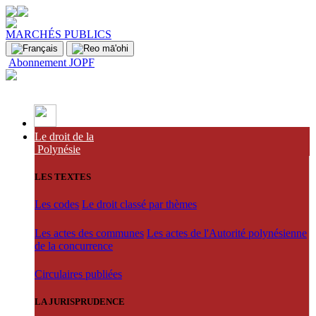
MARCHÉS PUBLICS
Abonnement JOPF
Le droit de la
Polynésie
LES TEXTES
Les codes
Le droit classé par thèmes
Les actes des communes
Les actes de l'Autorité polynésienne
de la concurrence
Circulaires publiées
LA JURISPRUDENCE