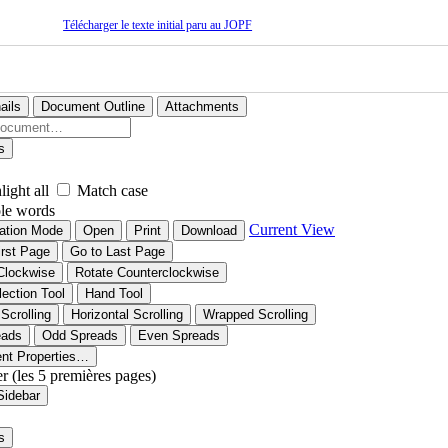
Télécharger le texte initial paru au JOPF
ails
Document Outline
Attachments
s
light all
Match case
le words
Current View
ation Mode
Open
Print
Download
irst Page
Go to Last Page
Clockwise
Rotate Counterclockwise
lection Tool
Hand Tool
 Scrolling
Horizontal Scrolling
Wrapped Scrolling
eads
Odd Spreads
Even Spreads
nt Properties…
er (les 5 premières pages)
Sidebar
s