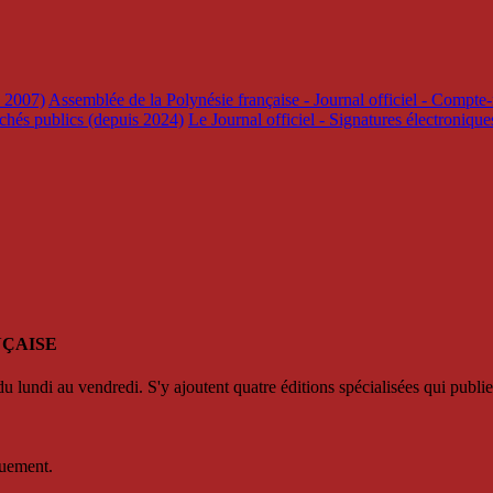
s 2007)
Assemblée de la Polynésie française - Journal officiel - Compte-
rchés publics (depuis 2024)
Le Journal officiel - Signatures électroniqu
NÇAISE
u lundi au vendredi. S'y ajoutent quatre éditions spécialisées qui publie
quement.