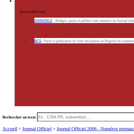
Avec le téléservice
'ARERE
:
ANNONCE
- Rédigez, payez et publiez votre annonce au Journal off
RCS
- Payez la publication de votre inscription au Registre du commerc
Rechercher un texte
Accueil
>
Journal Officiel
>
Journal Officiel 2006 - Numéros norma