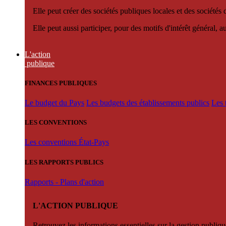
Elle peut créer des sociétés publiques locales et des sociétés
Elle peut aussi participer, pour des motifs d'intérêt général, 
L'action
publique
FINANCES PUBLIQUES
Le budget du Pays
Les budgets des établissements publics
Les 
LES CONVENTIONS
Les conventions État-Pays
LES RAPPORTS PUBLICS
Rapports - Plans d'action
L'ACTION PUBLIQUE
Retrouvez les informations essentielles sur la gestion publiqu