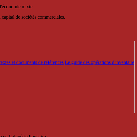
 d'économie mixte.
au capital de sociétés commerciales.
textes et documents de références
Le guide des opérations d'inventaire
e en Polynésie française :