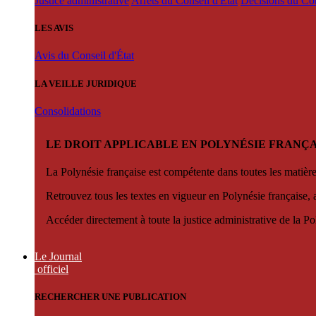
Justice administrative
Arrêts du Conseil d'État
Décisions du Con
LES AVIS
Avis du Conseil d'État
LA VEILLE JURIDIQUE
Consolidations
LE DROIT APPLICABLE EN POLYNÉSIE FRANÇA
La Polynésie française est compétente dans toutes les matièr
Retrouvez tous les textes en vigueur en Polynésie française, 
Accéder directement à toute la justice administrative de la Po
Le Journal
officiel
RECHERCHER UNE PUBLICATION