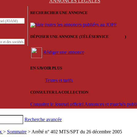
ANNONCES
LÉGALES
RECHERCHER UNE ANNONCE
iciel (JOAM)
Voir toutes les annonces publiées au JOPF
DÉPOSER UNE ANNONCE (TÉLÉSERVICE
'ARERE
)
e et des sociétés.
Rédiger une annonce
EN SAVOIR PLUS
Textes et tarifs
CONSULTER LA COLLECTION
Consulter le Journal officiel Annonces et marchés pub
Recherche avancée
ux
>
Sommaire
> Arrêté n° 402 MTS/SPT du 26 décembre 2005