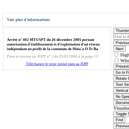
Voir plus d'informations
Thumbn
Arrêté n° 402 MTS/SPT du 26 décembre 2005 portant
Previou
autorisation d'établissement et d'exploitation d'un réseau
indépendant au profit de la commune de Hitia'a O Te Ra
Next
High
Paru in extenso au JOPF n° 1 du 05/01/2006 à la page 13
Who
Télécharger le texte initial paru au JOPF
Present
Go to F
Rotate 
Text Se
Vertical
No Spr
Docume
Visualis
Toggle 
Find
Previou