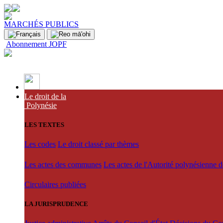
MARCHÉS PUBLICS
Abonnement JOPF
Le droit de la
Polynésie
LES TEXTES
Les codes
Le droit classé par thèmes
Les actes des communes
Les actes de l'Autorité polynésienne 
Circulaires publiées
LA JURISPRUDENCE