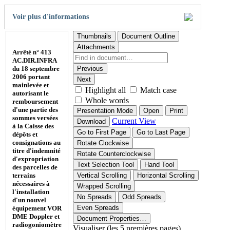
Voir plus d'informations
Thumbnails
Document Outline
Attachments
Arrêté n° 413
AC.DIR.INFRA
du 18 septembre
Previous
2006 portant
Next
mainlevée et
Highlight all
Match case
autorisant le
Whole words
remboursement
d'une partie des
Presentation Mode
Open
Print
sommes versées
Current View
Download
à la Caisse des
Go to First Page
Go to Last Page
dépôts et
consignations au
Rotate Clockwise
titre d'indemnité
Rotate Counterclockwise
d'expropriation
Text Selection Tool
Hand Tool
des parcelles de
terrains
Vertical Scrolling
Horizontal Scrolling
nécessaires à
Wrapped Scrolling
l'installation
No Spreads
Odd Spreads
d'un nouvel
Even Spreads
équipement VOR
DME Doppler et
Document Properties…
radiogoniomètre
Visualiser (les 5 premières pages)