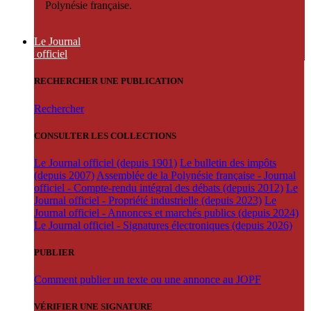
Polynésie française.
Le Journal
officiel
RECHERCHER UNE PUBLICATION
Rechercher
CONSULTER LES COLLECTIONS
Le Journal officiel (depuis 1901)
Le bulletin des impôts
(depuis 2007)
Assemblée de la Polynésie française - Journal
officiel - Compte-rendu intégral des débats (depuis 2012)
Le
Journal officiel - Propriété industrielle (depuis 2023)
Le
Journal officiel - Annonces et marchés publics (depuis 2024)
Le Journal officiel - Signatures électroniques (depuis 2026)
PUBLIER
Comment publier un texte ou une annonce au JOPF
VÉRIFIER UNE SIGNATURE