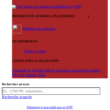
Voir toutes les annonces publiées au JOPF
DÉPOSER UNE ANNONCE (TÉLÉSERVICE
'ARERE
)
Rédiger une annonce
EN SAVOIR PLUS
Textes et tarifs
CONSULTER LA COLLECTION
Consulter le Journal officiel Annonces et marchés publics
(JOAM) depuis 2024
Rechercher un texte
Recherche avancée
Télécharger le texte initial paru au JOPF