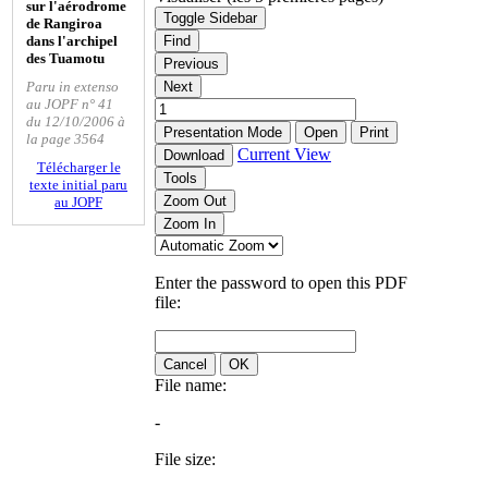
sur l'aérodrome
Toggle Sidebar
de Rangiroa
dans l'archipel
Find
des Tuamotu
Previous
Paru in extenso
Next
au JOPF n° 41
du 12/10/2006 à
Presentation Mode
Open
Print
la page 3564
Current View
Download
Télécharger le
Tools
texte initial paru
Zoom Out
au JOPF
Zoom In
Enter the password to open this PDF
file:
Cancel
OK
File name:
-
File size: