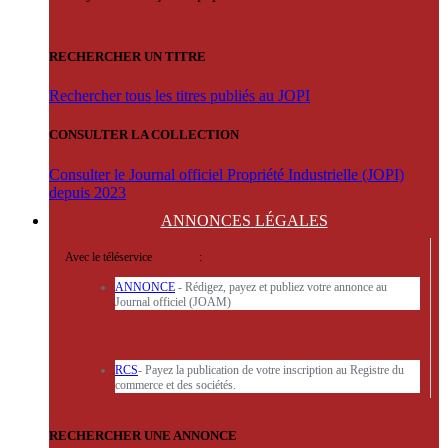
RECHERCHER UN TITRE
Rechercher tous les titres publiés au JOPI
CONSULTER LA COLLECTION
Consulter le Journal officiel Propriété Industrielle (JOPI)
depuis 2023
ANNONCES
LÉGALES
Avec le téléservice
'ARERE
:
ANNONCE
- Rédigez, payez et publiez votre annonce au
Journal officiel (JOAM)
RCS
- Payez la publication de votre inscription au Registre du
commerce et des sociétés.
RECHERCHER UNE ANNONCE