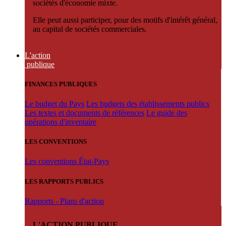
sociétés d'économie mixte.
Elle peut aussi participer, pour des motifs d'intérêt général,
au capital de sociétés commerciales.
L'action
publique
FINANCES PUBLIQUES
Le budget du Pays
Les budgets des établissements publics
Les textes et documents de références
Le guide des
opérations d'inventaire
LES CONVENTIONS
Les conventions État-Pays
LES RAPPORTS PUBLICS
Rapports - Plans d'action
L'ACTION PUBLIQUE