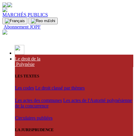
MARCHÉS PUBLICS
Abonnement JOPF
Le droit de la
Polynésie
LES TEXTES
Les codes
Le droit classé par thèmes
Les actes des communes
Les actes de l'Autorité polynésienne
de la concurrence
Circulaires publiées
LA JURISPRUDENCE