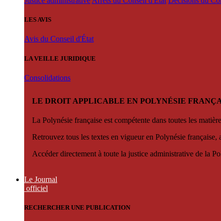
Justice administrative
Arrêts du Conseil d'État
Décisions du Con
LES AVIS
Avis du Conseil d'État
LA VEILLE JURIDIQUE
Consolidations
LE DROIT APPLICABLE EN POLYNÉSIE FRANÇA
La Polynésie française est compétente dans toutes les matièr
Retrouvez tous les textes en vigueur en Polynésie française, 
Accéder directement à toute la justice administrative de la Po
Le Journal
officiel
RECHERCHER UNE PUBLICATION