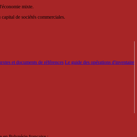
 d'économie mixte.
au capital de sociétés commerciales.
textes et documents de références
Le guide des opérations d'inventaire
e en Polynésie française :