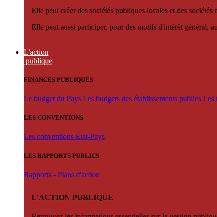
Elle peut créer des sociétés publiques locales et des sociétés
Elle peut aussi participer, pour des motifs d'intérêt général, 
L'action
publique
FINANCES PUBLIQUES
Le budget du Pays
Les budgets des établissements publics
Les 
LES CONVENTIONS
Les conventions État-Pays
LES RAPPORTS PUBLICS
Rapports - Plans d'action
L'ACTION PUBLIQUE
Retrouvez les informations essentielles sur la gestion publiqu