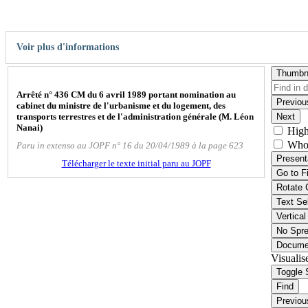
Voir plus d'informations
Thumbn
Arrêté n° 436 CM du 6 avril 1989 portant nomination au
Previou
cabinet du ministre de l'urbanisme et du logement, des
transports terrestres et de l'administration générale (M. Léon
Next
Nanai)
High
Who
Paru in extenso au JOPF n° 16 du 20/04/1989 à la page 623
Present
Télécharger le texte initial paru au JOPF
Go to F
Rotate 
Text Se
Vertical
No Spr
Docume
Visualis
Toggle 
Find
Previou