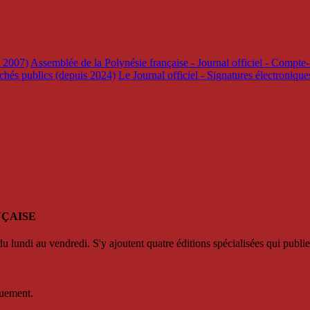
s 2007)
Assemblée de la Polynésie française - Journal officiel - Compte-
rchés publics (depuis 2024)
Le Journal officiel - Signatures électroniqu
NÇAISE
u lundi au vendredi. S'y ajoutent quatre éditions spécialisées qui publie
quement.