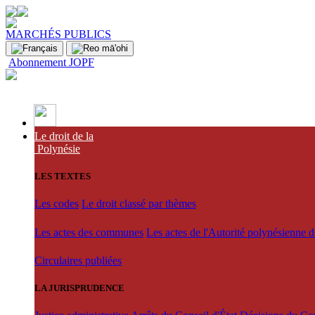
MARCHÉS PUBLICS
Abonnement JOPF
Le droit de la
Polynésie
LES TEXTES
Les codes
Le droit classé par thèmes
Les actes des communes
Les actes de l'Autorité polynésienne 
Circulaires publiées
LA JURISPRUDENCE