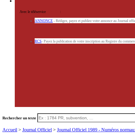
Avec le téléservice
'ARERE
:
ANNONCE
- Rédigez, payez et publiez votre annonce au Journal off
RCS
- Payez la publication de votre inscription au Registre du commerc
Rechercher un texte
Accueil
>
Journal Officiel
>
Journal Officiel 1989 - Numéros norma