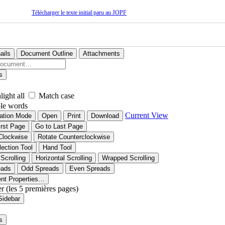
Télécharger le texte initial paru au JOPF
ails
Document Outline
Attachments
s
light all
Match case
le words
Current View
ation Mode
Open
Print
Download
irst Page
Go to Last Page
Clockwise
Rotate Counterclockwise
lection Tool
Hand Tool
 Scrolling
Horizontal Scrolling
Wrapped Scrolling
eads
Odd Spreads
Even Spreads
nt Properties…
er (les 5 premières pages)
Sidebar
s