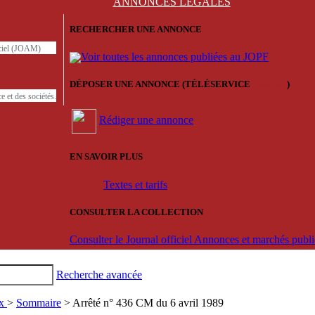
ANNONCES
LÉGALES
RECHERCHER UNE ANNONCE
iciel (JOAM)
Voir toutes les annonces publiées au JOPF
DÉPOSER UNE ANNONCE (TÉLÉSERVICE
'ARERE
)
e et des sociétés.
Rédiger une annonce
EN SAVOIR PLUS
Textes et tarifs
CONSULTER LA COLLECTION
Consulter le Journal officiel Annonces et marchés pub
Recherche avancée
ux
>
Sommaire
> Arrêté n° 436 CM du 6 avril 1989