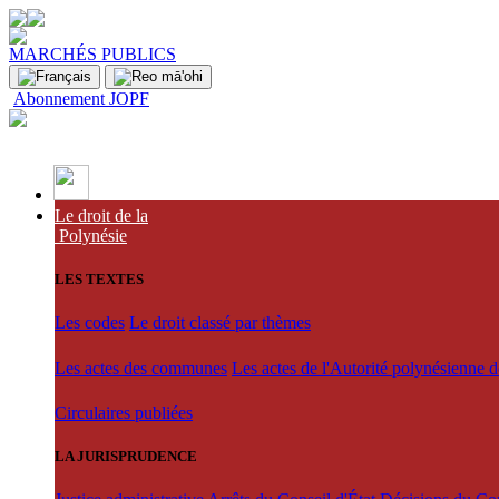
MARCHÉS PUBLICS
Abonnement JOPF
Le droit de la
Polynésie
LES TEXTES
Les codes
Le droit classé par thèmes
Les actes des communes
Les actes de l'Autorité polynésienne 
Circulaires publiées
LA JURISPRUDENCE