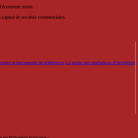
 d'économie mixte.
au capital de sociétés commerciales.
textes et documents de références
Le guide des opérations d'inventaire
e en Polynésie française :