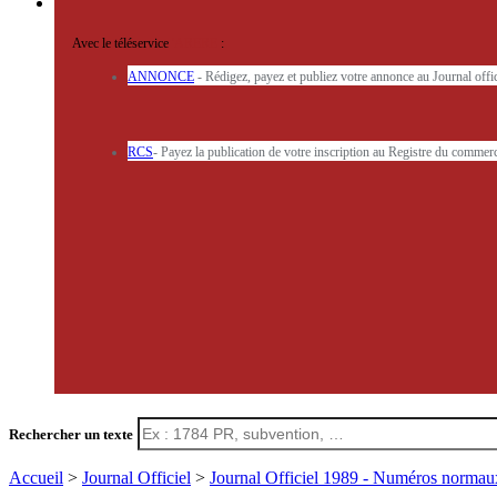
Avec le téléservice
'ARERE
:
ANNONCE
- Rédigez, payez et publiez votre annonce au Journal off
RCS
- Payez la publication de votre inscription au Registre du commerc
Rechercher un texte
Accueil
>
Journal Officiel
>
Journal Officiel 1989 - Numéros norma