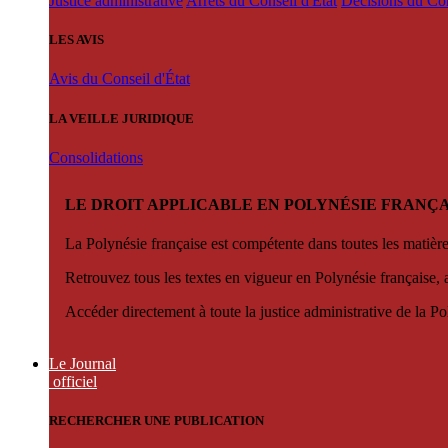
Justice administrative
Arrêts du Conseil d'État
Décisions du Con
LES AVIS
Avis du Conseil d'État
LA VEILLE JURIDIQUE
Consolidations
LE DROIT APPLICABLE EN POLYNÉSIE FRANÇA
La Polynésie française est compétente dans toutes les matièr
Retrouvez tous les textes en vigueur en Polynésie française, 
Accéder directement à toute la justice administrative de la Po
Le Journal
officiel
RECHERCHER UNE PUBLICATION