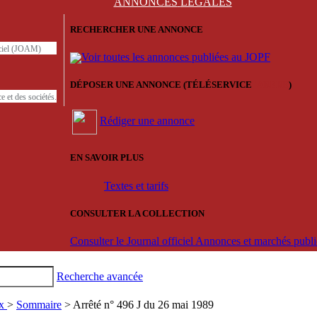
ANNONCES
LÉGALES
RECHERCHER UNE ANNONCE
iciel (JOAM)
Voir toutes les annonces publiées au JOPF
DÉPOSER UNE ANNONCE (TÉLÉSERVICE
'ARERE
)
e et des sociétés.
Rédiger une annonce
EN SAVOIR PLUS
Textes et tarifs
CONSULTER LA COLLECTION
Consulter le Journal officiel Annonces et marchés pub
Recherche avancée
ux
>
Sommaire
> Arrêté n° 496 J du 26 mai 1989