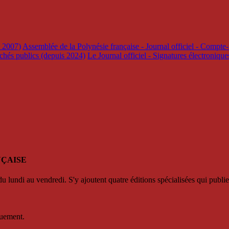
s 2007)
Assemblée de la Polynésie française - Journal officiel - Compte-
rchés publics (depuis 2024)
Le Journal officiel - Signatures électroniqu
NÇAISE
u lundi au vendredi. S'y ajoutent quatre éditions spécialisées qui publie
quement.