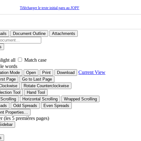
Télécharger le texte initial paru au JOPF
ails
Document Outline
Attachments
s
light all
Match case
le words
Current View
ation Mode
Open
Print
Download
irst Page
Go to Last Page
Clockwise
Rotate Counterclockwise
lection Tool
Hand Tool
 Scrolling
Horizontal Scrolling
Wrapped Scrolling
eads
Odd Spreads
Even Spreads
nt Properties…
er (les 5 premières pages)
Sidebar
s