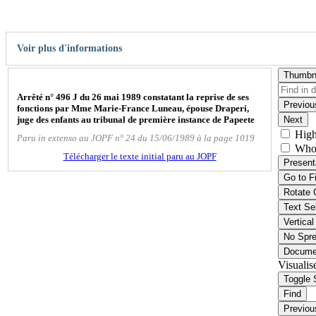
Voir plus d'informations
Thumbn
Arrêté n° 496 J du 26 mai 1989 constatant la reprise de ses
Previou
fonctions par Mme Marie-France Luneau, épouse Draperi,
juge des enfants au tribunal de première instance de Papeete
Next
High
Paru in extenso au JOPF n° 24 du 15/06/1989 à la page 1019
Who
Télécharger le texte initial paru au JOPF
Present
Go to F
Rotate 
Text Se
Vertical
No Spr
Docume
Visualis
Toggle 
Find
Previou