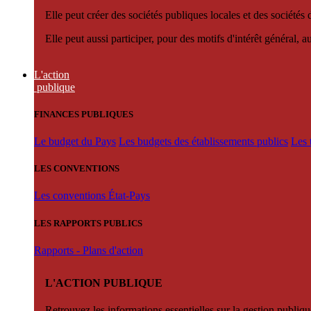
Elle peut créer des sociétés publiques locales et des sociétés
Elle peut aussi participer, pour des motifs d'intérêt général, 
L'action
publique
FINANCES PUBLIQUES
Le budget du Pays
Les budgets des établissements publics
Les 
LES CONVENTIONS
Les conventions État-Pays
LES RAPPORTS PUBLICS
Rapports - Plans d'action
L'ACTION PUBLIQUE
Retrouvez les informations essentielles sur la gestion publiqu