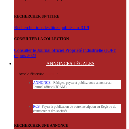
RECHERCHER UN TITRE
Rechercher tous les titres publiés au JOPI
CONSULTER LA COLLECTION
Consulter le Journal officiel Propriété Industrielle (JOPI)
depuis 2023
ANNONCES
LÉGALES
Avec le téléservice
'ARERE
:
ANNONCE
- Rédigez, payez et publiez votre annonce au
Journal officiel (JOAM)
RCS
- Payez la publication de votre inscription au Registre du
commerce et des sociétés.
RECHERCHER UNE ANNONCE