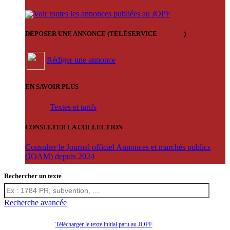
Voir toutes les annonces publiées au JOPF
DÉPOSER UNE ANNONCE (TÉLÉSERVICE
'ARERE
)
Rédiger une annonce
EN SAVOIR PLUS
Textes et tarifs
CONSULTER LA COLLECTION
Consulter le Journal officiel Annonces et marchés publics
(JOAM) depuis 2024
Rechercher un texte
Recherche avancée
Télécharger le texte initial paru au JOPF