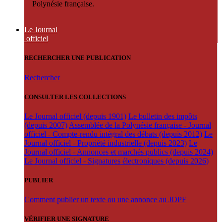
Polynésie française.
Le Journal
officiel
RECHERCHER UNE PUBLICATION
Rechercher
CONSULTER LES COLLECTIONS
Le Journal officiel (depuis 1901)
Le bulletin des impôts
(depuis 2007)
Assemblée de la Polynésie française - Journal
officiel - Compte-rendu intégral des débats (depuis 2012)
Le
Journal officiel - Propriété industrielle (depuis 2023)
Le
Journal officiel - Annonces et marchés publics (depuis 2024)
Le Journal officiel - Signatures électroniques (depuis 2026)
PUBLIER
Comment publier un texte ou une annonce au JOPF
VÉRIFIER UNE SIGNATURE