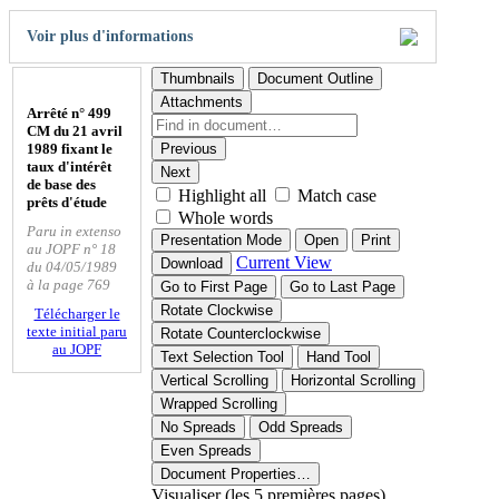
Voir plus d'informations
Thumbnails
Document Outline
Attachments
Arrêté n° 499
CM du 21 avril
1989 fixant le
Previous
taux d'intérêt
Next
de base des
Highlight all
Match case
prêts d'étude
Whole words
Paru in extenso
Presentation Mode
Open
Print
au JOPF n° 18
Current View
Download
du 04/05/1989
à la page 769
Go to First Page
Go to Last Page
Rotate Clockwise
Télécharger le
texte initial paru
Rotate Counterclockwise
au JOPF
Text Selection Tool
Hand Tool
Vertical Scrolling
Horizontal Scrolling
Wrapped Scrolling
No Spreads
Odd Spreads
Even Spreads
Document Properties…
Visualiser (les 5 premières pages)