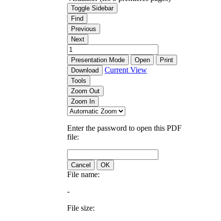
Toggle Sidebar
Find
Previous
Next
Presentation Mode
Open
Print
Current View
Download
Tools
Zoom Out
Zoom In
Enter the password to open this PDF
file:
Cancel
OK
File name:
-
File size: