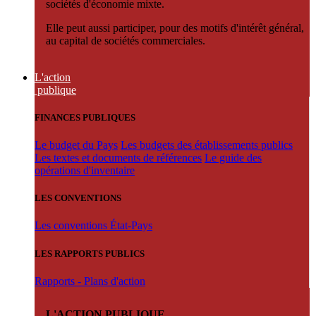
sociétés d'économie mixte.
Elle peut aussi participer, pour des motifs d'intérêt général,
au capital de sociétés commerciales.
L'action
publique
FINANCES PUBLIQUES
Le budget du Pays
Les budgets des établissements publics
Les textes et documents de références
Le guide des
opérations d'inventaire
LES CONVENTIONS
Les conventions État-Pays
LES RAPPORTS PUBLICS
Rapports - Plans d'action
L'ACTION PUBLIQUE