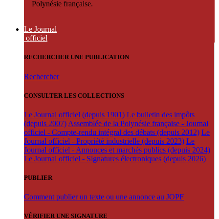
Polynésie française.
Le Journal
officiel
RECHERCHER UNE PUBLICATION
Rechercher
CONSULTER LES COLLECTIONS
Le Journal officiel (depuis 1901)
Le bulletin des impôts
(depuis 2007)
Assemblée de la Polynésie française - Journal
officiel - Compte-rendu intégral des débats (depuis 2012)
Le
Journal officiel - Propriété industrielle (depuis 2023)
Le
Journal officiel - Annonces et marchés publics (depuis 2024)
Le Journal officiel - Signatures électroniques (depuis 2026)
PUBLIER
Comment publier un texte ou une annonce au JOPF
VÉRIFIER UNE SIGNATURE