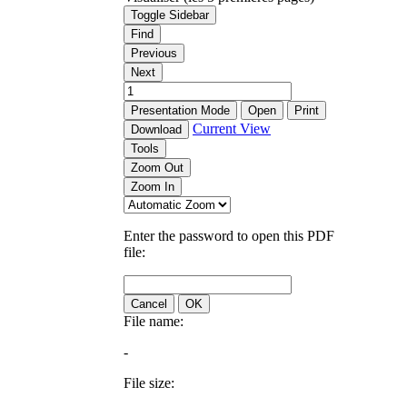
Toggle Sidebar
Find
Previous
Next
Presentation Mode
Open
Print
Current View
Download
Tools
Zoom Out
Zoom In
Enter the password to open this PDF
file:
Cancel
OK
File name:
-
File size: