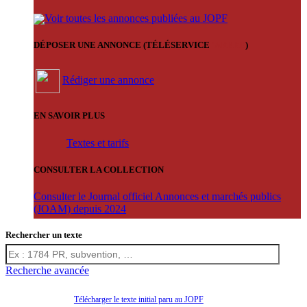
Voir toutes les annonces publiées au JOPF
DÉPOSER UNE ANNONCE (TÉLÉSERVICE
'ARERE
)
Rédiger une annonce
EN SAVOIR PLUS
Textes et tarifs
CONSULTER LA COLLECTION
Consulter le Journal officiel Annonces et marchés publics
(JOAM) depuis 2024
Rechercher un texte
Recherche avancée
Télécharger le texte initial paru au JOPF