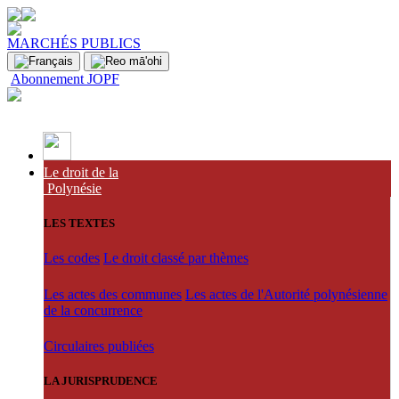
MARCHÉS PUBLICS
Abonnement JOPF
Le droit de la
Polynésie
LES TEXTES
Les codes
Le droit classé par thèmes
Les actes des communes
Les actes de l'Autorité polynésienne
de la concurrence
Circulaires publiées
LA JURISPRUDENCE