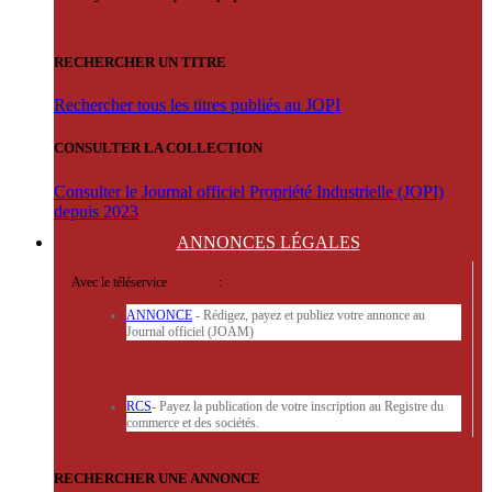
RECHERCHER UN TITRE
Rechercher tous les titres publiés au JOPI
CONSULTER LA COLLECTION
Consulter le Journal officiel Propriété Industrielle (JOPI)
depuis 2023
ANNONCES
LÉGALES
Avec le téléservice
'ARERE
:
ANNONCE
- Rédigez, payez et publiez votre annonce au
Journal officiel (JOAM)
RCS
- Payez la publication de votre inscription au Registre du
commerce et des sociétés.
RECHERCHER UNE ANNONCE