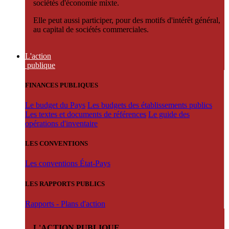
sociétés d'économie mixte.
Elle peut aussi participer, pour des motifs d'intérêt général,
au capital de sociétés commerciales.
L'action
publique
FINANCES PUBLIQUES
Le budget du Pays
Les budgets des établissements publics
Les textes et documents de références
Le guide des
opérations d'inventaire
LES CONVENTIONS
Les conventions État-Pays
LES RAPPORTS PUBLICS
Rapports - Plans d'action
L'ACTION PUBLIQUE