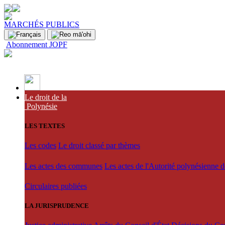
MARCHÉS PUBLICS
Abonnement JOPF
Le droit de la
Polynésie
LES TEXTES
Les codes
Le droit classé par thèmes
Les actes des communes
Les actes de l'Autorité polynésienne 
Circulaires publiées
LA JURISPRUDENCE