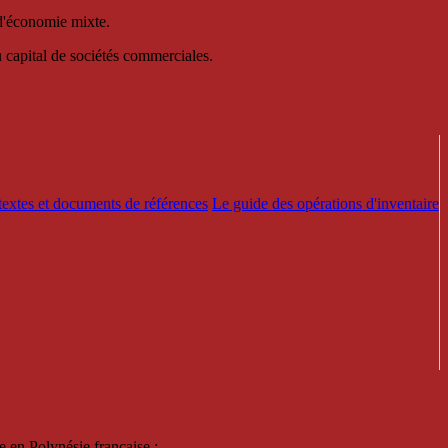
 d'économie mixte.
au capital de sociétés commerciales.
textes et documents de références
Le guide des opérations d'inventaire
e en Polynésie française :