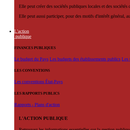
Elle peut créer des sociétés publiques locales et des sociétés
Elle peut aussi participer, pour des motifs d'intérêt général, 
L'action
publique
FINANCES PUBLIQUES
Le budget du Pays
Les budgets des établissements publics
Les 
LES CONVENTIONS
Les conventions État-Pays
LES RAPPORTS PUBLICS
Rapports - Plans d'action
L'ACTION PUBLIQUE
Retrouvez les informations essentielles sur la gestion publiqu