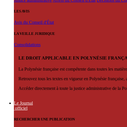
Justice administrative
Arrêts du Conseil d'État
Décisions du Con
LES AVIS
Avis du Conseil d'État
LA VEILLE JURIDIQUE
Consolidations
LE DROIT APPLICABLE EN POLYNÉSIE FRANÇA
La Polynésie française est compétente dans toutes les matièr
Retrouvez tous les textes en vigueur en Polynésie française, 
Accéder directement à toute la justice administrative de la Po
Le Journal
officiel
RECHERCHER UNE PUBLICATION