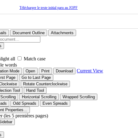
Télécharger le texte initial paru au JOPF
ails
Document Outline
Attachments
s
light all
Match case
le words
Current View
ation Mode
Open
Print
Download
irst Page
Go to Last Page
Clockwise
Rotate Counterclockwise
lection Tool
Hand Tool
 Scrolling
Horizontal Scrolling
Wrapped Scrolling
eads
Odd Spreads
Even Spreads
nt Properties…
er (les 5 premières pages)
Sidebar
s