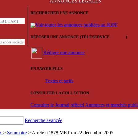
ANNONCES
LÉGALES
RECHERCHER UNE ANNONCE
iciel (JOAM)
Voir toutes les annonces publiées au JOPF
DÉPOSER UNE ANNONCE (TÉLÉSERVICE
'ARERE
)
e et des sociétés.
Rédiger une annonce
EN SAVOIR PLUS
Textes et tarifs
CONSULTER LA COLLECTION
Consulter le Journal officiel Annonces et marchés pub
Recherche avancée
ux
>
Sommaire
> Arrêté n° 878 MET du 22 décembre 2005