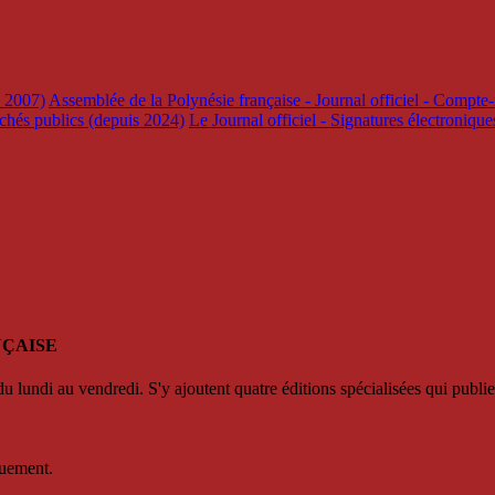
s 2007)
Assemblée de la Polynésie française - Journal officiel - Compte-
rchés publics (depuis 2024)
Le Journal officiel - Signatures électroniqu
NÇAISE
u lundi au vendredi. S'y ajoutent quatre éditions spécialisées qui publie
quement.