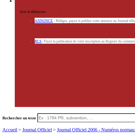
Avec le téléservice
'ARERE
:
ANNONCE
- Rédigez, payez et publiez votre annonce au Journal off
RCS
- Payez la publication de votre inscription au Registre du commerc
Rechercher un texte
Accueil
>
Journal Officiel
>
Journal Officiel 2006 - Numéros norma