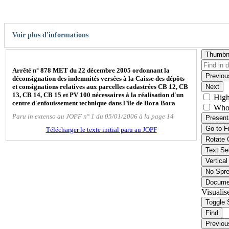
Voir plus d'informations
Thumbn
Arrêté n° 878 MET du 22 décembre 2005 ordonnant la
Previou
déconsignation des indemnités versées à la Caisse des dépôts
et consignations relatives aux parcelles cadastrées CB 12, CB
Next
13, CB 14, CB 15 et PV 100 nécessaires à la réalisation d'un
High
centre d'enfouissement technique dans l'île de Bora Bora
Who
Paru in extenso au JOPF n° 1 du 05/01/2006 à la page 14
Present
Go to F
Télécharger le texte initial paru au JOPF
Rotate 
Text Se
Vertical
No Spr
Docume
Visualis
Toggle 
Find
Previou