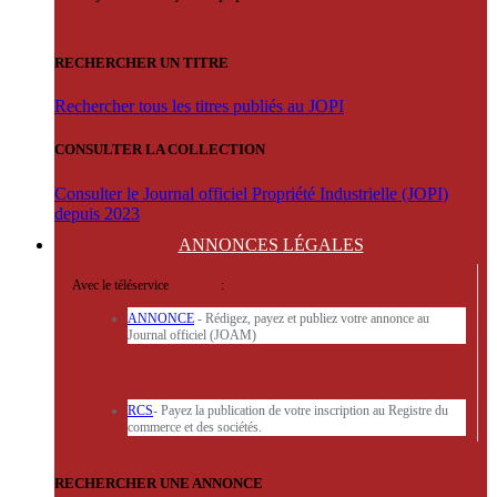
RECHERCHER UN TITRE
Rechercher tous les titres publiés au JOPI
CONSULTER LA COLLECTION
Consulter le Journal officiel Propriété Industrielle (JOPI)
depuis 2023
ANNONCES
LÉGALES
Avec le téléservice
'ARERE
:
ANNONCE
- Rédigez, payez et publiez votre annonce au
Journal officiel (JOAM)
RCS
- Payez la publication de votre inscription au Registre du
commerce et des sociétés.
RECHERCHER UNE ANNONCE