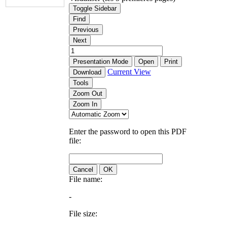
Toggle Sidebar
Find
Previous
Next
Presentation Mode
Open
Print
Current View
Download
Tools
Zoom Out
Zoom In
Enter the password to open this PDF
file:
Cancel
OK
File name:
-
File size: