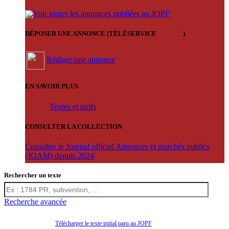
Voir toutes les annonces publiées au JOPF
DÉPOSER UNE ANNONCE (TÉLÉSERVICE
'ARERE
)
Rédiger une annonce
EN SAVOIR PLUS
Textes et tarifs
CONSULTER LA COLLECTION
Consulter le Journal officiel Annonces et marchés publics
(JOAM) depuis 2024
Rechercher un texte
Recherche avancée
Télécharger le texte initial paru au JOPF