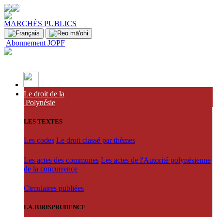
MARCHÉS PUBLICS
Abonnement JOPF
Le droit de la
Polynésie
LES TEXTES
Les codes
Le droit classé par thèmes
Les actes des communes
Les actes de l'Autorité polynésienne
de la concurrence
Circulaires publiées
LA JURISPRUDENCE