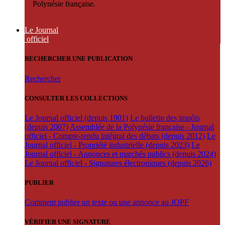
Polynésie française.
Le Journal
officiel
RECHERCHER UNE PUBLICATION
Rechercher
CONSULTER LES COLLECTIONS
Le Journal officiel (depuis 1901)
Le bulletin des impôts
(depuis 2007)
Assemblée de la Polynésie française - Journal
officiel - Compte-rendu intégral des débats (depuis 2012)
Le
Journal officiel - Propriété industrielle (depuis 2023)
Le
Journal officiel - Annonces et marchés publics (depuis 2024)
Le Journal officiel - Signatures électroniques (depuis 2026)
PUBLIER
Comment publier un texte ou une annonce au JOPF
VÉRIFIER UNE SIGNATURE