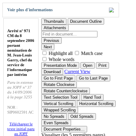
Voir plus d'informations
Thumbnails
Document Outline
Attachments
Arrêté n° 971
CM du 8
septembre 2006
Previous
portant
Next
nomination de
Highlight all
Match case
M. Jean-Louis
Whole words
Garry, chef du
service de
Presentation Mode
Open
Print
l'informatique
Current View
Download
par intérim
Go to First Page
Go to Last Page
Paru in extenso
Rotate Clockwise
au JOPF n° 37
Rotate Counterclockwise
du 14/09/2006
à la page 3255
Text Selection Tool
Hand Tool
Vertical Scrolling
Horizontal Scrolling
NOR :
Wrapped Scrolling
SIP0602591 AC
No Spreads
Odd Spreads
Even Spreads
Télécharger le
texte initial paru
Document Properties…
au JOPF
Visualiser (les 5 premières pages)