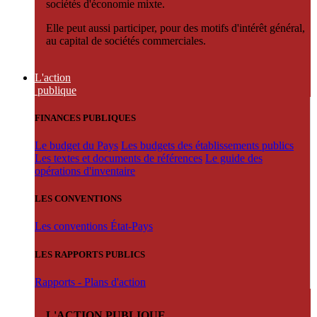
sociétés d'économie mixte.
Elle peut aussi participer, pour des motifs d'intérêt général,
au capital de sociétés commerciales.
L'action
publique
FINANCES PUBLIQUES
Le budget du Pays
Les budgets des établissements publics
Les textes et documents de références
Le guide des
opérations d'inventaire
LES CONVENTIONS
Les conventions État-Pays
LES RAPPORTS PUBLICS
Rapports - Plans d'action
L'ACTION PUBLIQUE