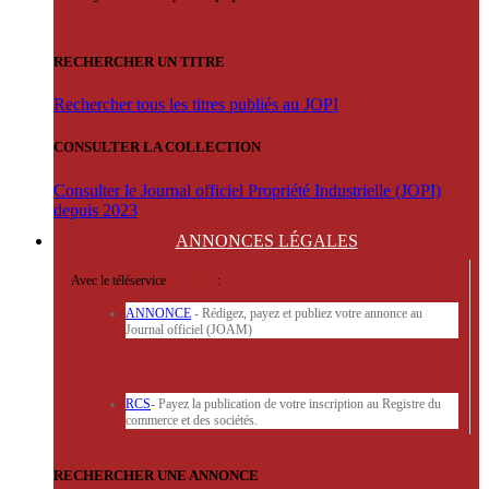
RECHERCHER UN TITRE
Rechercher tous les titres publiés au JOPI
CONSULTER LA COLLECTION
Consulter le Journal officiel Propriété Industrielle (JOPI)
depuis 2023
ANNONCES
LÉGALES
Avec le téléservice
'ARERE
:
ANNONCE
- Rédigez, payez et publiez votre annonce au
Journal officiel (JOAM)
RCS
- Payez la publication de votre inscription au Registre du
commerce et des sociétés.
RECHERCHER UNE ANNONCE