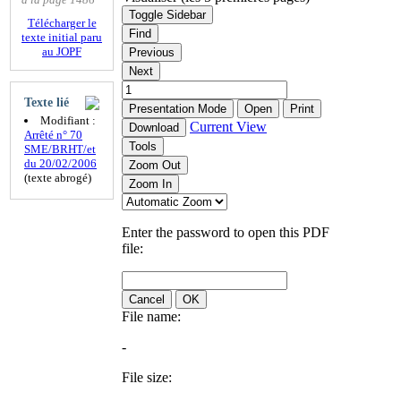
Toggle Sidebar
Télécharger le
Find
texte initial paru
au JOPF
Previous
Next
Texte lié
Presentation Mode
Open
Print
Modifiant :
Current View
Download
Arrêté n° 70
Tools
SME/BRHT/et
du 20/02/2006
Zoom Out
(texte abrogé)
Zoom In
Enter the password to open this PDF
file:
Cancel
OK
File name:
-
File size: