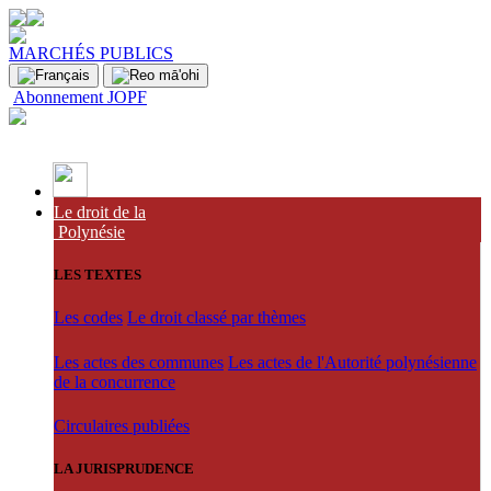
MARCHÉS PUBLICS
Abonnement JOPF
Le droit de la
Polynésie
LES TEXTES
Les codes
Le droit classé par thèmes
Les actes des communes
Les actes de l'Autorité polynésienne
de la concurrence
Circulaires publiées
LA JURISPRUDENCE