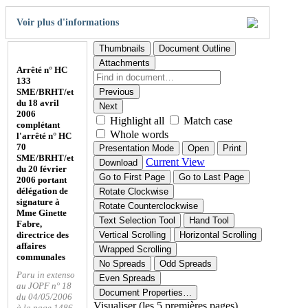
Voir plus d'informations
Thumbnails
Document Outline
Attachments
Arrêté n° HC
133
SME/BRHT/et
Previous
du 18 avril
Next
2006
Highlight all
Match case
complétant
Whole words
l'arrêté n° HC
70
Presentation Mode
Open
Print
SME/BRHT/et
Current View
Download
du 20 février
Go to First Page
Go to Last Page
2006 portant
délégation de
Rotate Clockwise
signature à
Rotate Counterclockwise
Mme Ginette
Text Selection Tool
Hand Tool
Fabre,
directrice des
Vertical Scrolling
Horizontal Scrolling
affaires
Wrapped Scrolling
communales
No Spreads
Odd Spreads
Paru in extenso
Even Spreads
au JOPF n° 18
Document Properties…
du 04/05/2006
Visualiser (les 5 premières pages)
à la page 1486