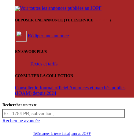
Voir toutes les annonces publiées au JOPF
DÉPOSER UNE ANNONCE (TÉLÉSERVICE
'ARERE
)
Rédiger une annonce
EN SAVOIR PLUS
Textes et tarifs
CONSULTER LA COLLECTION
Consulter le Journal officiel Annonces et marchés publics
(JOAM) depuis 2024
Rechercher un texte
Recherche avancée
Télécharger le texte initial paru au JOPF