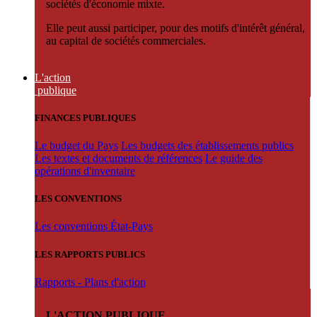
sociétés d'économie mixte.
Elle peut aussi participer, pour des motifs d'intérêt général,
au capital de sociétés commerciales.
L'action
publique
FINANCES PUBLIQUES
Le budget du Pays
Les budgets des établissements publics
Les textes et documents de références
Le guide des
opérations d'inventaire
LES CONVENTIONS
Les conventions État-Pays
LES RAPPORTS PUBLICS
Rapports - Plans d'action
L'ACTION PUBLIQUE