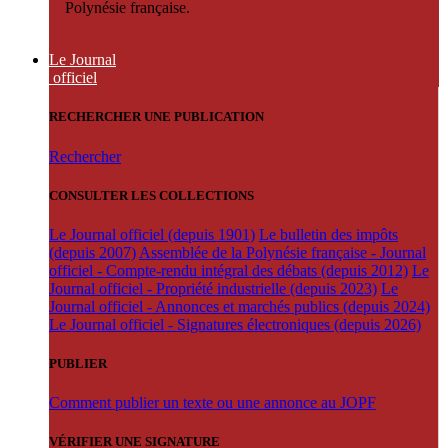
Polynésie française.
Le Journal
officiel
RECHERCHER UNE PUBLICATION
Rechercher
CONSULTER LES COLLECTIONS
Le Journal officiel (depuis 1901)
Le bulletin des impôts
(depuis 2007)
Assemblée de la Polynésie française - Journal
officiel - Compte-rendu intégral des débats (depuis 2012)
Le
Journal officiel - Propriété industrielle (depuis 2023)
Le
Journal officiel - Annonces et marchés publics (depuis 2024)
Le Journal officiel - Signatures électroniques (depuis 2026)
PUBLIER
Comment publier un texte ou une annonce au JOPF
VÉRIFIER UNE SIGNATURE