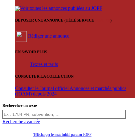
Voir toutes les annonces publiées au JOPF
DÉPOSER UNE ANNONCE (TÉLÉSERVICE
'ARERE
)
Rédiger une annonce
EN SAVOIR PLUS
Textes et tarifs
CONSULTER LA COLLECTION
Consulter le Journal officiel Annonces et marchés publics
(JOAM) depuis 2024
Rechercher un texte
Recherche avancée
Télécharger le texte initial paru au JOPF