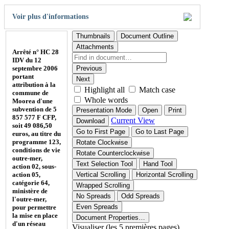
Voir plus d'informations
Thumbnails
Document Outline
Attachments
Arrêté n° HC 28
IDV du 12
septembre 2006
Previous
portant
Next
attribution à la
Highlight all
Match case
commune de
Whole words
Moorea d'une
subvention de 5
Presentation Mode
Open
Print
857 577 F CFP,
Current View
Download
soit 49 086,50
Go to First Page
Go to Last Page
euros, au titre du
programme 123,
Rotate Clockwise
conditions de vie
Rotate Counterclockwise
outre-mer,
Text Selection Tool
Hand Tool
action 02, sous-
action 05,
Vertical Scrolling
Horizontal Scrolling
catégorie 64,
Wrapped Scrolling
ministère de
No Spreads
Odd Spreads
l'outre-mer,
Even Spreads
pour permettre
la mise en place
Document Properties…
d'un réseau
Visualiser (les 5 premières pages)