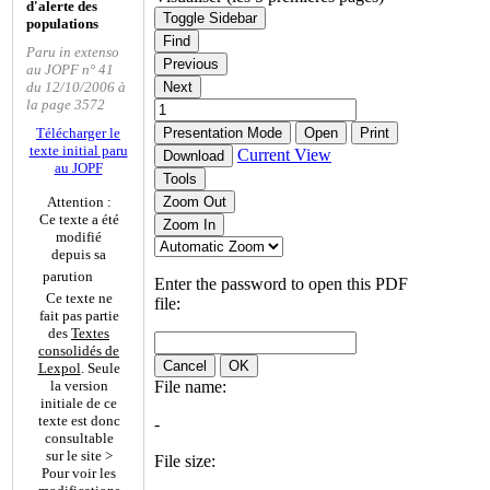
d'alerte des
Toggle Sidebar
populations
Find
Paru in extenso
Previous
au JOPF n° 41
du 12/10/2006 à
Next
la page 3572
Télécharger le
Presentation Mode
Open
Print
texte initial paru
Current View
Download
au JOPF
Tools
Attention :
Zoom Out
Ce texte a été
Zoom In
modifié
depuis sa
parution
Enter the password to open this PDF
Ce texte ne
file:
fait pas partie
des
Textes
consolidés de
Cancel
OK
Lexpol
. Seule
la version
File name:
initiale de ce
texte est donc
-
consultable
sur le site >
File size:
Pour voir les