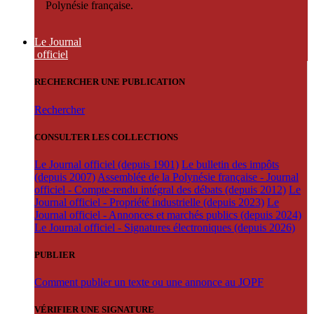
Polynésie française.
Le Journal
officiel
RECHERCHER UNE PUBLICATION
Rechercher
CONSULTER LES COLLECTIONS
Le Journal officiel (depuis 1901)
Le bulletin des impôts
(depuis 2007)
Assemblée de la Polynésie française - Journal
officiel - Compte-rendu intégral des débats (depuis 2012)
Le
Journal officiel - Propriété industrielle (depuis 2023)
Le
Journal officiel - Annonces et marchés publics (depuis 2024)
Le Journal officiel - Signatures électroniques (depuis 2026)
PUBLIER
Comment publier un texte ou une annonce au JOPF
VÉRIFIER UNE SIGNATURE