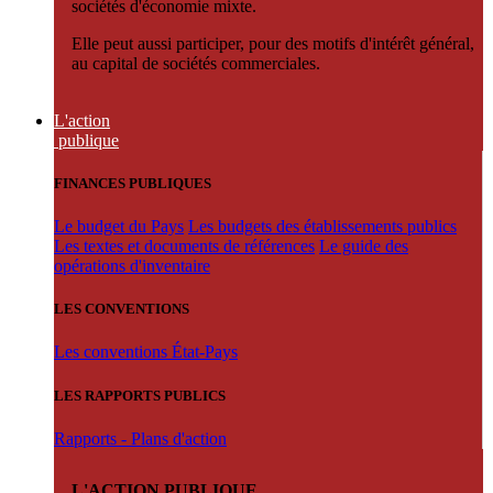
sociétés d'économie mixte.
Elle peut aussi participer, pour des motifs d'intérêt général,
au capital de sociétés commerciales.
L'action
publique
FINANCES PUBLIQUES
Le budget du Pays
Les budgets des établissements publics
Les textes et documents de références
Le guide des
opérations d'inventaire
LES CONVENTIONS
Les conventions État-Pays
LES RAPPORTS PUBLICS
Rapports - Plans d'action
L'ACTION PUBLIQUE