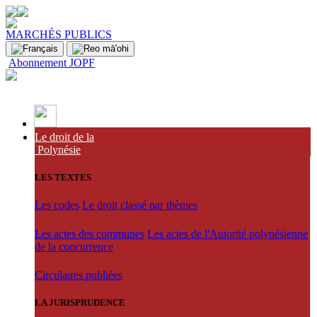
MARCHÉS PUBLICS
Abonnement JOPF
Le droit de la
Polynésie
LES TEXTES
Les codes
Le droit classé par thèmes
Les actes des communes
Les actes de l'Autorité polynésienne
de la concurrence
Circulaires publiées
LA JURISPRUDENCE