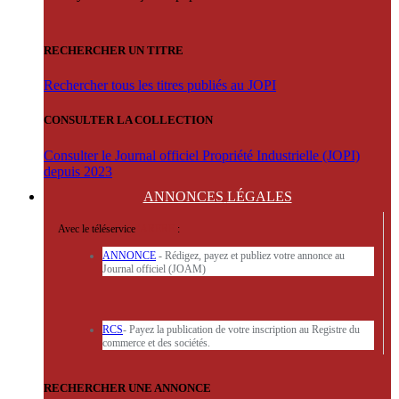
RECHERCHER UN TITRE
Rechercher tous les titres publiés au JOPI
CONSULTER LA COLLECTION
Consulter le Journal officiel Propriété Industrielle (JOPI)
depuis 2023
ANNONCES
LÉGALES
Avec le téléservice
'ARERE
:
ANNONCE
- Rédigez, payez et publiez votre annonce au
Journal officiel (JOAM)
RCS
- Payez la publication de votre inscription au Registre du
commerce et des sociétés.
RECHERCHER UNE ANNONCE