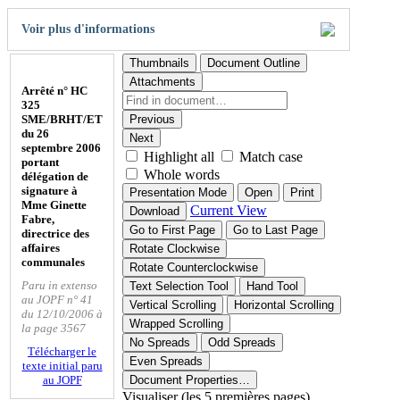
Voir plus d'informations
Thumbnails
Document Outline
Attachments
Arrêté n° HC
325
SME/BRHT/ET
Previous
du 26
Next
septembre 2006
Highlight all
Match case
portant
Whole words
délégation de
signature à
Presentation Mode
Open
Print
Mme Ginette
Current View
Download
Fabre,
Go to First Page
Go to Last Page
directrice des
affaires
Rotate Clockwise
communales
Rotate Counterclockwise
Paru in extenso
Text Selection Tool
Hand Tool
au JOPF n° 41
Vertical Scrolling
Horizontal Scrolling
du 12/10/2006 à
Wrapped Scrolling
la page 3567
No Spreads
Odd Spreads
Télécharger le
Even Spreads
texte initial paru
au JOPF
Document Properties…
Visualiser (les 5 premières pages)