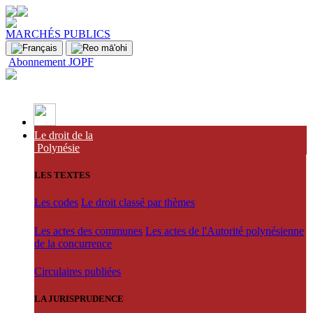
MARCHÉS PUBLICS
Abonnement JOPF
Le droit de la
Polynésie
LES TEXTES
Les codes
Le droit classé par thèmes
Les actes des communes
Les actes de l'Autorité polynésienne
de la concurrence
Circulaires publiées
LA JURISPRUDENCE