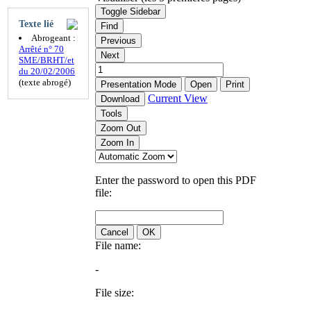
Toggle Sidebar
Texte lié
Find
Abrogeant :
Previous
Arrêté n° 70
Next
SME/BRHT/et
du 20/02/2006
(texte abrogé)
Presentation Mode
Open
Print
Current View
Download
Tools
Zoom Out
Zoom In
Enter the password to open this PDF
file:
Cancel
OK
File name:
-
File size: