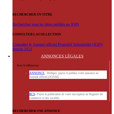
RECHERCHER UN TITRE
Rechercher tous les titres publiés au JOPI
CONSULTER LA COLLECTION
Consulter le Journal officiel Propriété Industrielle (JOPI)
depuis 2023
ANNONCES
LÉGALES
Avec le téléservice
'ARERE
:
ANNONCE
- Rédigez, payez et publiez votre annonce au
Journal officiel (JOAM)
RCS
- Payez la publication de votre inscription au Registre du
commerce et des sociétés.
RECHERCHER UNE ANNONCE