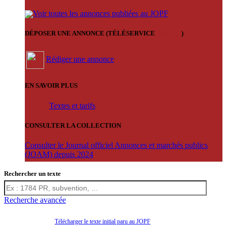
Voir toutes les annonces publiées au JOPF
DÉPOSER UNE ANNONCE (TÉLÉSERVICE
'ARERE
)
Rédiger une annonce
EN SAVOIR PLUS
Textes et tarifs
CONSULTER LA COLLECTION
Consulter le Journal officiel Annonces et marchés publics
(JOAM) depuis 2024
Rechercher un texte
Recherche avancée
Télécharger le texte initial paru au JOPF