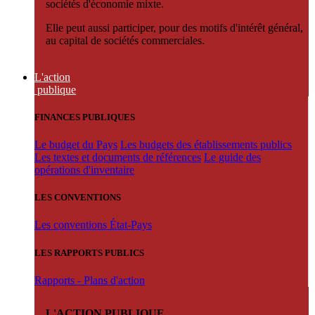
sociétés d'économie mixte.
Elle peut aussi participer, pour des motifs d'intérêt général,
au capital de sociétés commerciales.
L'action
publique
FINANCES PUBLIQUES
Le budget du Pays
Les budgets des établissements publics
Les textes et documents de références
Le guide des
opérations d'inventaire
LES CONVENTIONS
Les conventions État-Pays
LES RAPPORTS PUBLICS
Rapports - Plans d'action
L'ACTION PUBLIQUE