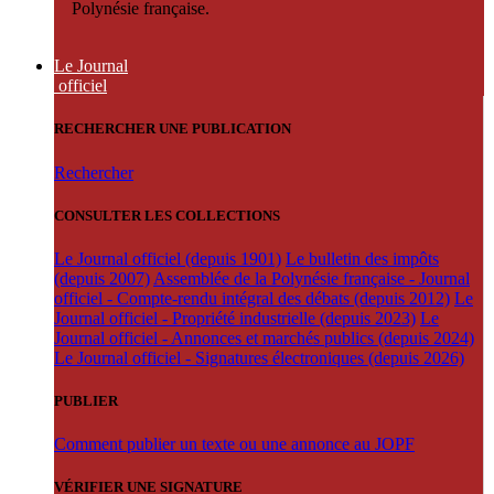
Polynésie française.
Le Journal
officiel
RECHERCHER UNE PUBLICATION
Rechercher
CONSULTER LES COLLECTIONS
Le Journal officiel (depuis 1901)
Le bulletin des impôts
(depuis 2007)
Assemblée de la Polynésie française - Journal
officiel - Compte-rendu intégral des débats (depuis 2012)
Le
Journal officiel - Propriété industrielle (depuis 2023)
Le
Journal officiel - Annonces et marchés publics (depuis 2024)
Le Journal officiel - Signatures électroniques (depuis 2026)
PUBLIER
Comment publier un texte ou une annonce au JOPF
VÉRIFIER UNE SIGNATURE