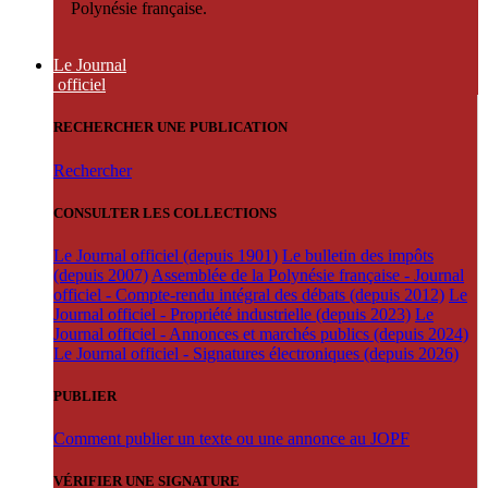
Polynésie française.
Le Journal
officiel
RECHERCHER UNE PUBLICATION
Rechercher
CONSULTER LES COLLECTIONS
Le Journal officiel (depuis 1901)
Le bulletin des impôts
(depuis 2007)
Assemblée de la Polynésie française - Journal
officiel - Compte-rendu intégral des débats (depuis 2012)
Le
Journal officiel - Propriété industrielle (depuis 2023)
Le
Journal officiel - Annonces et marchés publics (depuis 2024)
Le Journal officiel - Signatures électroniques (depuis 2026)
PUBLIER
Comment publier un texte ou une annonce au JOPF
VÉRIFIER UNE SIGNATURE