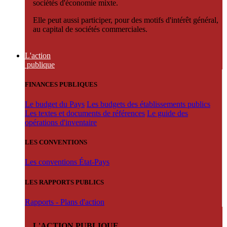
sociétés d'économie mixte.
Elle peut aussi participer, pour des motifs d'intérêt général,
au capital de sociétés commerciales.
L'action
publique
FINANCES PUBLIQUES
Le budget du Pays
Les budgets des établissements publics
Les textes et documents de références
Le guide des
opérations d'inventaire
LES CONVENTIONS
Les conventions État-Pays
LES RAPPORTS PUBLICS
Rapports - Plans d'action
L'ACTION PUBLIQUE