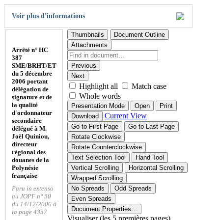
Voir plus d'informations
Thumbnails
Document Outline
Attachments
Arrêté n° HC
387
SME/BRHT/ET
Previous
du 5 décembre
Next
2006 portant
Highlight all
Match case
délégation de
Whole words
signature et de
la qualité
Presentation Mode
Open
Print
d'ordonnateur
Current View
Download
secondaire
Go to First Page
Go to Last Page
délégué à M.
Joël Quiniou,
Rotate Clockwise
directeur
Rotate Counterclockwise
régional des
Text Selection Tool
Hand Tool
douanes de la
Polynésie
Vertical Scrolling
Horizontal Scrolling
française
Wrapped Scrolling
Paru in extenso
No Spreads
Odd Spreads
au JOPF n° 50
Even Spreads
du 14/12/2006 à
Document Properties…
la page 4357
Visualiser (les 5 premières pages)