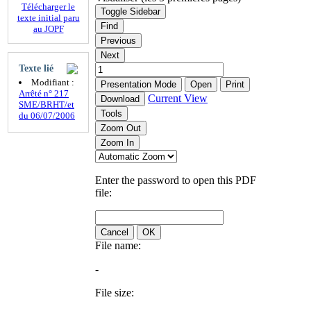
Télécharger le
Toggle Sidebar
texte initial paru
Find
au JOPF
Previous
Next
Texte lié
Modifiant :
Presentation Mode
Open
Print
Arrêté n° 217
Current View
Download
SME/BRHT/et
Tools
du 06/07/2006
Zoom Out
Zoom In
Enter the password to open this PDF
file:
Cancel
OK
File name:
-
File size: