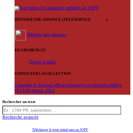
Voir toutes les annonces publiées au JOPF
DÉPOSER UNE ANNONCE (TÉLÉSERVICE
'ARERE
)
Rédiger une annonce
EN SAVOIR PLUS
Textes et tarifs
CONSULTER LA COLLECTION
Consulter le Journal officiel Annonces et marchés publics
(JOAM) depuis 2024
Rechercher un texte
Recherche avancée
Télécharger le texte initial paru au JOPF