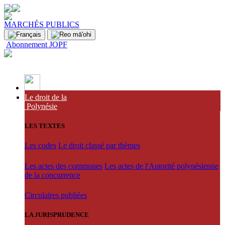
MARCHÉS PUBLICS
Abonnement JOPF
Le droit de la
Polynésie
LES TEXTES
Les codes
Le droit classé par thèmes
Les actes des communes
Les actes de l'Autorité polynésienne
de la concurrence
Circulaires publiées
LA JURISPRUDENCE