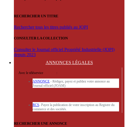
RECHERCHER UN TITRE
Rechercher tous les titres publiés au JOPI
CONSULTER LA COLLECTION
Consulter le Journal officiel Propriété Industrielle (JOPI)
depuis 2023
ANNONCES
LÉGALES
Avec le téléservice
'ARERE
:
ANNONCE
- Rédigez, payez et publiez votre annonce au
Journal officiel (JOAM)
RCS
- Payez la publication de votre inscription au Registre du
commerce et des sociétés.
RECHERCHER UNE ANNONCE