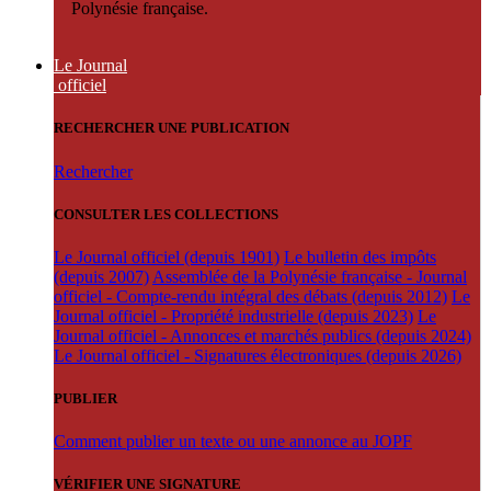
Polynésie française.
Le Journal
officiel
RECHERCHER UNE PUBLICATION
Rechercher
CONSULTER LES COLLECTIONS
Le Journal officiel (depuis 1901)
Le bulletin des impôts
(depuis 2007)
Assemblée de la Polynésie française - Journal
officiel - Compte-rendu intégral des débats (depuis 2012)
Le
Journal officiel - Propriété industrielle (depuis 2023)
Le
Journal officiel - Annonces et marchés publics (depuis 2024)
Le Journal officiel - Signatures électroniques (depuis 2026)
PUBLIER
Comment publier un texte ou une annonce au JOPF
VÉRIFIER UNE SIGNATURE