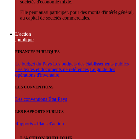
sociétés d'économie mixte.
Elle peut aussi participer, pour des motifs d'intérêt général,
au capital de sociétés commerciales.
L'action
publique
FINANCES PUBLIQUES
Le budget du Pays
Les budgets des établissements publics
Les textes et documents de références
Le guide des
opérations d'inventaire
LES CONVENTIONS
Les conventions État-Pays
LES RAPPORTS PUBLICS
Rapports - Plans d'action
L'ACTION PUBLIQUE