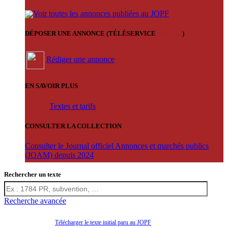
Voir toutes les annonces publiées au JOPF
DÉPOSER UNE ANNONCE (TÉLÉSERVICE
'ARERE
)
Rédiger une annonce
EN SAVOIR PLUS
Textes et tarifs
CONSULTER LA COLLECTION
Consulter le Journal officiel Annonces et marchés publics
(JOAM) depuis 2024
Rechercher un texte
Recherche avancée
Télécharger le texte initial paru au JOPF