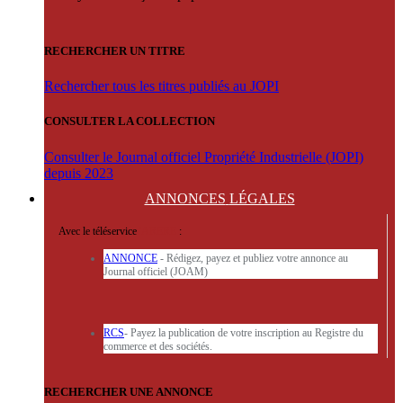
RECHERCHER UN TITRE
Rechercher tous les titres publiés au JOPI
CONSULTER LA COLLECTION
Consulter le Journal officiel Propriété Industrielle (JOPI)
depuis 2023
ANNONCES
LÉGALES
Avec le téléservice
'ARERE
:
ANNONCE
- Rédigez, payez et publiez votre annonce au
Journal officiel (JOAM)
RCS
- Payez la publication de votre inscription au Registre du
commerce et des sociétés.
RECHERCHER UNE ANNONCE