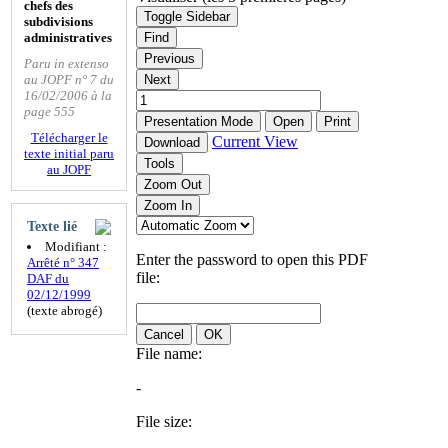
chefs des
Toggle Sidebar
subdivisions
administratives
Find
Previous
Paru in extenso
au JOPF n° 7 du
Next
16/02/2006 à la
page 555
Presentation Mode
Open
Print
Télécharger le
Current View
Download
texte initial paru
Tools
au JOPF
Zoom Out
Zoom In
Texte lié
Modifiant :
Enter the password to open this PDF
Arrêté n° 347
file:
DAF du
02/12/1999
(texte abrogé)
Cancel
OK
File name:
-
File size: