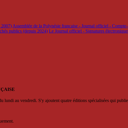
s 2007)
Assemblée de la Polynésie française - Journal officiel - Compte-
rchés publics (depuis 2024)
Le Journal officiel - Signatures électroniqu
NÇAISE
u lundi au vendredi. S'y ajoutent quatre éditions spécialisées qui publie
quement.