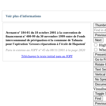
Voir plus d'informations
Thumbn
Avenant n° 184-01 du 18 octobre 2001 à la convention de
Previou
financement n° 400-99 du 30 novembre 1999 entre de Fonds
intercommunal de péréquation et la commune de Tahuata
Next
pour l'opération 'Grosses réparations à l'école de Hapatoni'
High
Who
Paru in extenso au JOPF n° 45 du 08/11/2001 à la page 2820
Present
Télécharger le texte initial paru au JOPF
Go to F
Rotate 
Text Se
Vertical
No Spr
Docume
Visualis
Toggle 
Find
Previou