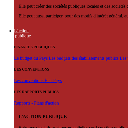
Elle peut créer des sociétés publiques locales et des sociétés
Elle peut aussi participer, pour des motifs d'intérêt général, 
L'action
publique
FINANCES PUBLIQUES
Le budget du Pays
Les budgets des établissements publics
Les 
LES CONVENTIONS
Les conventions État-Pays
LES RAPPORTS PUBLICS
Rapports - Plans d'action
L'ACTION PUBLIQUE
Retrouvez les informations essentielles sur la gestion publiqu