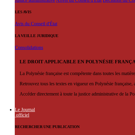
Justice administrative
Arrêts du Conseil d'État
Décisions du Con
LES AVIS
Avis du Conseil d'État
LA VEILLE JURIDIQUE
Consolidations
LE DROIT APPLICABLE EN POLYNÉSIE FRANÇA
La Polynésie française est compétente dans toutes les matièr
Retrouvez tous les textes en vigueur en Polynésie française, 
Accéder directement à toute la justice administrative de la Po
Le Journal
officiel
RECHERCHER UNE PUBLICATION