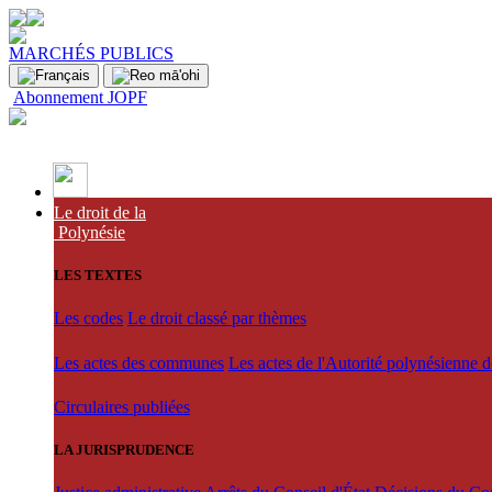
MARCHÉS PUBLICS
Abonnement JOPF
Le droit de la
Polynésie
LES TEXTES
Les codes
Le droit classé par thèmes
Les actes des communes
Les actes de l'Autorité polynésienne 
Circulaires publiées
LA JURISPRUDENCE