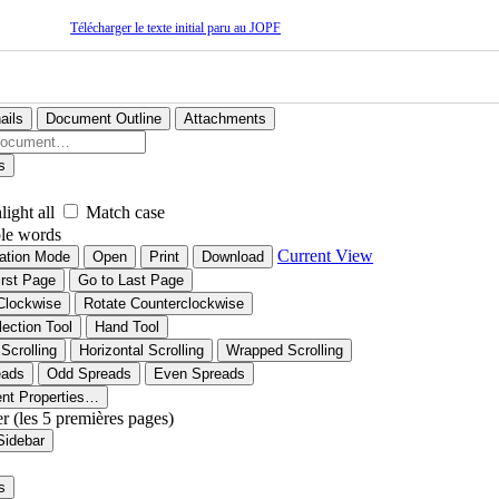
Télécharger le texte initial paru au JOPF
ails
Document Outline
Attachments
s
light all
Match case
le words
Current View
ation Mode
Open
Print
Download
irst Page
Go to Last Page
Clockwise
Rotate Counterclockwise
lection Tool
Hand Tool
 Scrolling
Horizontal Scrolling
Wrapped Scrolling
eads
Odd Spreads
Even Spreads
nt Properties…
er (les 5 premières pages)
Sidebar
s