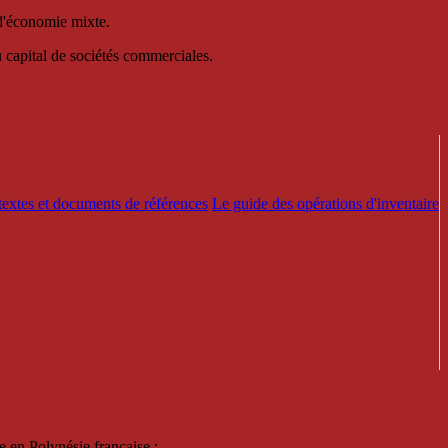
 d'économie mixte.
au capital de sociétés commerciales.
textes et documents de références
Le guide des opérations d'inventaire
e en Polynésie française :