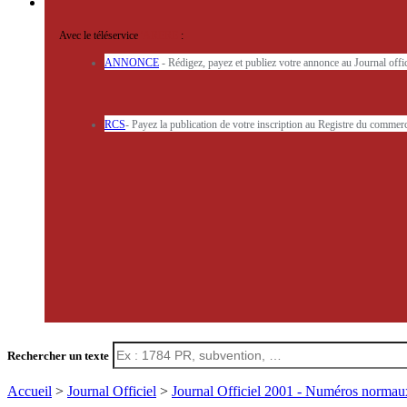
Avec le téléservice
'ARERE
:
ANNONCE
- Rédigez, payez et publiez votre annonce au Journal off
RCS
- Payez la publication de votre inscription au Registre du commerc
Rechercher un texte
Accueil
>
Journal Officiel
>
Journal Officiel 2001 - Numéros norma