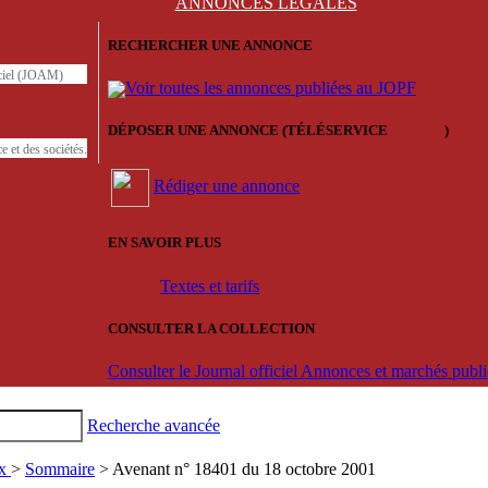
ANNONCES
LÉGALES
RECHERCHER UNE ANNONCE
iciel (JOAM)
Voir toutes les annonces publiées au JOPF
DÉPOSER UNE ANNONCE (TÉLÉSERVICE
'ARERE
)
e et des sociétés.
Rédiger une annonce
EN SAVOIR PLUS
Textes et tarifs
CONSULTER LA COLLECTION
Consulter le Journal officiel Annonces et marchés pub
Recherche avancée
ux
>
Sommaire
> Avenant n° 18401 du 18 octobre 2001