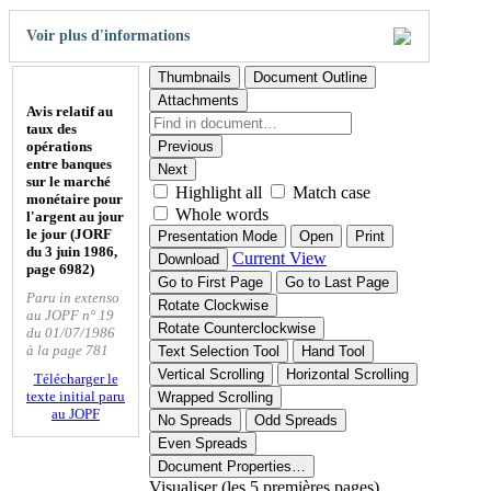
Voir plus d'informations
Thumbnails
Document Outline
Attachments
Avis relatif au
taux des
opérations
Previous
entre banques
Next
sur le marché
Highlight all
Match case
monétaire pour
Whole words
l'argent au jour
le jour (JORF
Presentation Mode
Open
Print
du 3 juin 1986,
Current View
Download
page 6982)
Go to First Page
Go to Last Page
Paru in extenso
Rotate Clockwise
au JOPF n° 19
Rotate Counterclockwise
du 01/07/1986
à la page 781
Text Selection Tool
Hand Tool
Vertical Scrolling
Horizontal Scrolling
Télécharger le
texte initial paru
Wrapped Scrolling
au JOPF
No Spreads
Odd Spreads
Even Spreads
Document Properties…
Visualiser (les 5 premières pages)