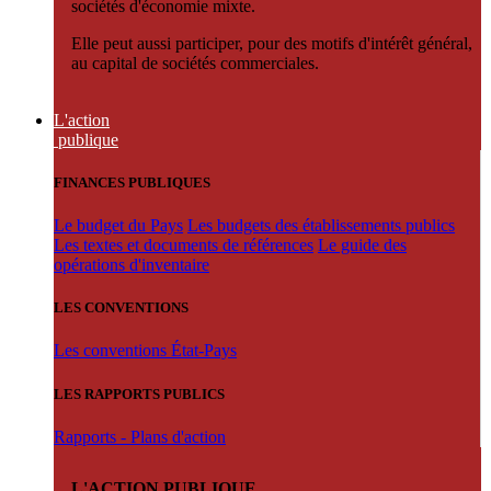
sociétés d'économie mixte.
Elle peut aussi participer, pour des motifs d'intérêt général,
au capital de sociétés commerciales.
L'action
publique
FINANCES PUBLIQUES
Le budget du Pays
Les budgets des établissements publics
Les textes et documents de références
Le guide des
opérations d'inventaire
LES CONVENTIONS
Les conventions État-Pays
LES RAPPORTS PUBLICS
Rapports - Plans d'action
L'ACTION PUBLIQUE