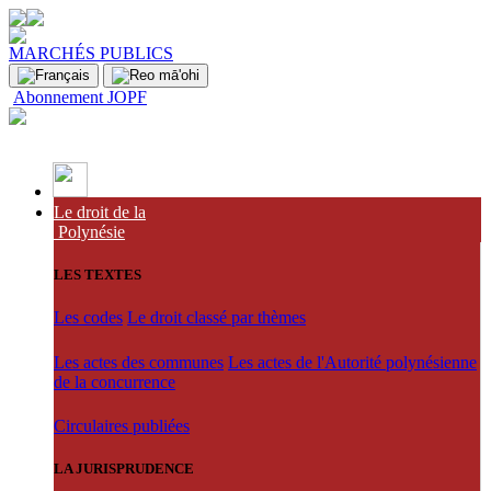
MARCHÉS PUBLICS
Abonnement JOPF
Le droit de la
Polynésie
LES TEXTES
Les codes
Le droit classé par thèmes
Les actes des communes
Les actes de l'Autorité polynésienne
de la concurrence
Circulaires publiées
LA JURISPRUDENCE