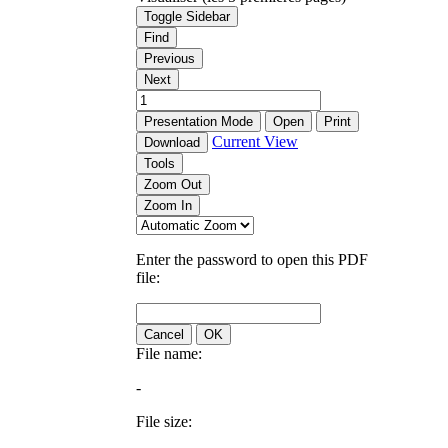
Toggle Sidebar
Find
Previous
Next
Presentation Mode
Open
Print
Current View
Download
Tools
Zoom Out
Zoom In
Enter the password to open this PDF
file:
Cancel
OK
File name:
-
File size: