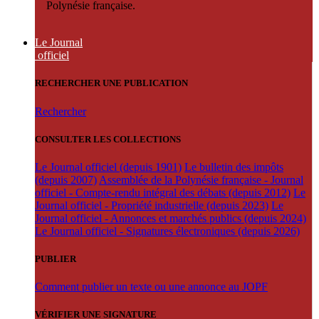
Polynésie française.
Le Journal
officiel
RECHERCHER UNE PUBLICATION
Rechercher
CONSULTER LES COLLECTIONS
Le Journal officiel (depuis 1901)
Le bulletin des impôts
(depuis 2007)
Assemblée de la Polynésie française - Journal
officiel - Compte-rendu intégral des débats (depuis 2012)
Le
Journal officiel - Propriété industrielle (depuis 2023)
Le
Journal officiel - Annonces et marchés publics (depuis 2024)
Le Journal officiel - Signatures électroniques (depuis 2026)
PUBLIER
Comment publier un texte ou une annonce au JOPF
VÉRIFIER UNE SIGNATURE