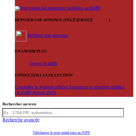
Voir toutes les annonces publiées au JOPF
DÉPOSER UNE ANNONCE (TÉLÉSERVICE
'ARERE
)
Rédiger une annonce
EN SAVOIR PLUS
Textes et tarifs
CONSULTER LA COLLECTION
Consulter le Journal officiel Annonces et marchés publics
(JOAM) depuis 2024
Rechercher un texte
Recherche avancée
Télécharger le texte initial paru au JOPF