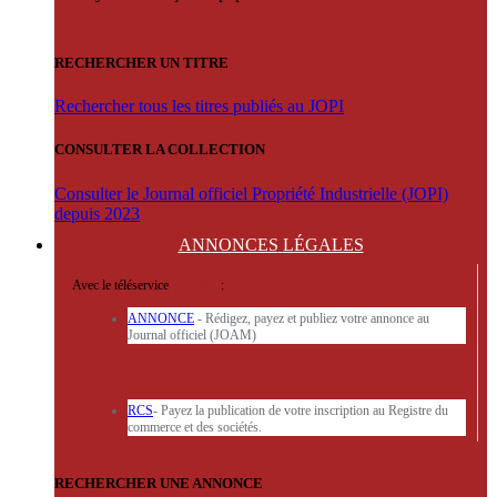
RECHERCHER UN TITRE
Rechercher tous les titres publiés au JOPI
CONSULTER LA COLLECTION
Consulter le Journal officiel Propriété Industrielle (JOPI)
depuis 2023
ANNONCES
LÉGALES
Avec le téléservice
'ARERE
:
ANNONCE
- Rédigez, payez et publiez votre annonce au
Journal officiel (JOAM)
RCS
- Payez la publication de votre inscription au Registre du
commerce et des sociétés.
RECHERCHER UNE ANNONCE