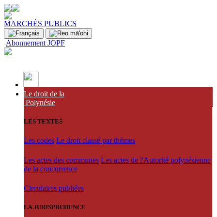
MARCHÉS PUBLICS
Abonnement JOPF
Le droit de la
Polynésie
LES TEXTES
Les codes
Le droit classé par thèmes
Les actes des communes
Les actes de l'Autorité polynésienne
de la concurrence
Circulaires publiées
LA JURISPRUDENCE