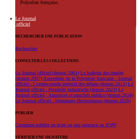
Polynésie française.
Le Journal
officiel
RECHERCHER UNE PUBLICATION
Rechercher
CONSULTER LES COLLECTIONS
Le Journal officiel (depuis 1901)
Le bulletin des impôts
(depuis 2007)
Assemblée de la Polynésie française - Journal
officiel - Compte-rendu intégral des débats (depuis 2012)
Le
Journal officiel - Propriété industrielle (depuis 2023)
Le
Journal officiel - Annonces et marchés publics (depuis 2024)
Le Journal officiel - Signatures électroniques (depuis 2026)
PUBLIER
Comment publier un texte ou une annonce au JOPF
VÉRIFIER UNE SIGNATURE