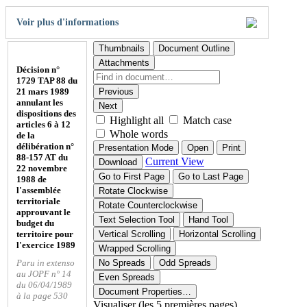
Voir plus d'informations
Thumbnails
Document Outline
Attachments
Décision n°
1729 TAP 88 du
21 mars 1989
Previous
annulant les
Next
dispositions des
Highlight all
Match case
articles 6 à 12
Whole words
de la
délibération n°
Presentation Mode
Open
Print
88-157 AT du
Current View
Download
22 novembre
Go to First Page
Go to Last Page
1988 de
l'assemblée
Rotate Clockwise
territoriale
Rotate Counterclockwise
approuvant le
Text Selection Tool
Hand Tool
budget du
territoire pour
Vertical Scrolling
Horizontal Scrolling
l'exercice 1989
Wrapped Scrolling
Paru in extenso
No Spreads
Odd Spreads
au JOPF n° 14
Even Spreads
du 06/04/1989
Document Properties…
à la page 530
Visualiser (les 5 premières pages)