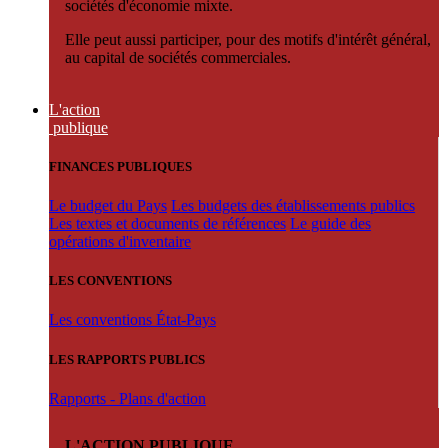
sociétés d'économie mixte.
Elle peut aussi participer, pour des motifs d'intérêt général,
au capital de sociétés commerciales.
L'action
publique
FINANCES PUBLIQUES
Le budget du Pays
Les budgets des établissements publics
Les textes et documents de références
Le guide des
opérations d'inventaire
LES CONVENTIONS
Les conventions État-Pays
LES RAPPORTS PUBLICS
Rapports - Plans d'action
L'ACTION PUBLIQUE