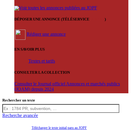
Voir toutes les annonces publiées au JOPF
DÉPOSER UNE ANNONCE (TÉLÉSERVICE
'ARERE
)
Rédiger une annonce
EN SAVOIR PLUS
Textes et tarifs
CONSULTER LA COLLECTION
Consulter le Journal officiel Annonces et marchés publics
(JOAM) depuis 2024
Rechercher un texte
Recherche avancée
Télécharger le texte initial paru au JOPF