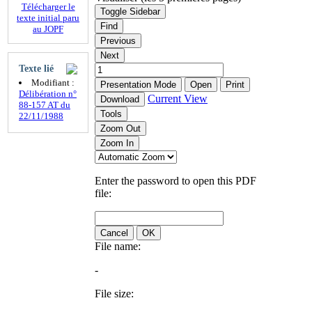
Télécharger le
Toggle Sidebar
texte initial paru
Find
au JOPF
Previous
Next
Texte lié
Modifiant :
Presentation Mode
Open
Print
Délibération n°
Current View
Download
88-157 AT du
Tools
22/11/1988
Zoom Out
Zoom In
Enter the password to open this PDF
file:
Cancel
OK
File name:
-
File size: