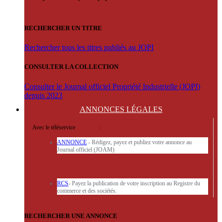
RECHERCHER UN TITRE
Rechercher tous les titres publiés au JOPI
CONSULTER LA COLLECTION
Consulter le Journal officiel Propriété Industrielle (JOPI)
depuis 2023
ANNONCES
LÉGALES
Avec le téléservice
'ARERE
:
ANNONCE
- Rédigez, payez et publiez votre annonce au
Journal officiel (JOAM)
RCS
- Payez la publication de votre inscription au Registre du
commerce et des sociétés.
RECHERCHER UNE ANNONCE