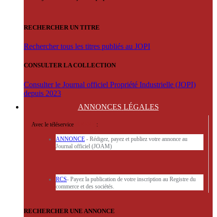
RECHERCHER UN TITRE
Rechercher tous les titres publiés au JOPI
CONSULTER LA COLLECTION
Consulter le Journal officiel Propriété Industrielle (JOPI)
depuis 2023
ANNONCES
LÉGALES
Avec le téléservice
'ARERE
:
ANNONCE
- Rédigez, payez et publiez votre annonce au
Journal officiel (JOAM)
RCS
- Payez la publication de votre inscription au Registre du
commerce et des sociétés.
RECHERCHER UNE ANNONCE