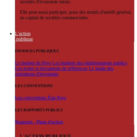
sociétés d'économie mixte.
Elle peut aussi participer, pour des motifs d'intérêt général,
au capital de sociétés commerciales.
L'action
publique
FINANCES PUBLIQUES
Le budget du Pays
Les budgets des établissements publics
Les textes et documents de références
Le guide des
opérations d'inventaire
LES CONVENTIONS
Les conventions État-Pays
LES RAPPORTS PUBLICS
Rapports - Plans d'action
L'ACTION PUBLIQUE