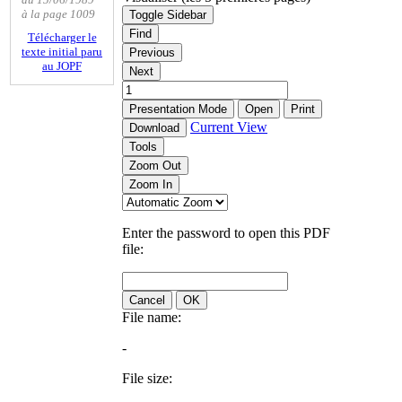
à la page 1009
Toggle Sidebar
Find
Télécharger le
texte initial paru
Previous
au JOPF
Next
Presentation Mode
Open
Print
Current View
Download
Tools
Zoom Out
Zoom In
Enter the password to open this PDF
file:
Cancel
OK
File name:
-
File size: