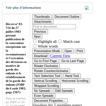
Voir plus d'informations
Thumbnails
Document Outline
Attachments
Décret n° 83-
724 du 27
juillet 1983
Previous
portant
Next
publication de
Highlight all
Match case
la convention
Whole words
européenne sur
la
Presentation Mode
Open
Print
reconnaissance
Current View
Download
et l'exécution
Go to First Page
Go to Last Page
des décisions en
matière de
Rotate Clockwise
garde des
Rotate Counterclockwise
enfants et le
Text Selection Tool
Hand Tool
rétablissement
de la garde des
Vertical Scrolling
Horizontal Scrolling
enfants (JORF
Wrapped Scrolling
du 6 août 1983,
No Spreads
Odd Spreads
page 2567)
Even Spreads
Paru in extenso
Document Properties…
au JOPF n° 24
Visualiser (les 5 premières pages)
du 15/06/1989