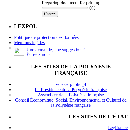
Preparing document for printing…
0%
Cancel
LEXPOL
Politique de protection des données
Mentions légales
Une demande, une suggestion ?
Écrivez-nous.
LES SITES DE LA POLYNÉSIE
FRANÇAISE
service-public.pf
La Présidence de la Polynésie française
Assemblée de la Polynésie française
Conseil Économique, Social, Environnemental et Culturel de
la Polynésie française
LES SITES DE L'ÉTAT
Legifrance