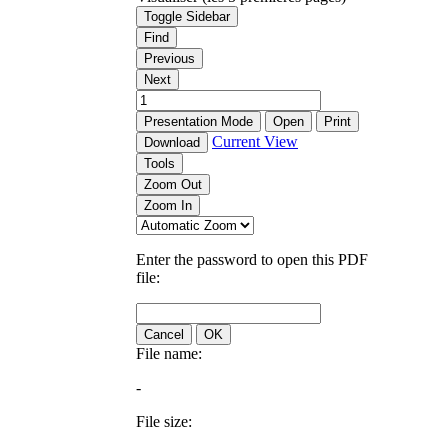
Toggle Sidebar
Find
Previous
Next
Presentation Mode
Open
Print
Current View
Download
Tools
Zoom Out
Zoom In
Enter the password to open this PDF
file:
Cancel
OK
File name:
-
File size: