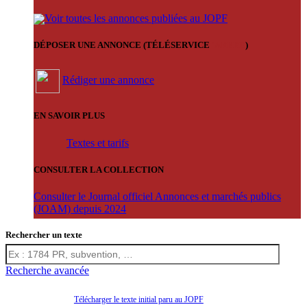
Voir toutes les annonces publiées au JOPF
DÉPOSER UNE ANNONCE (TÉLÉSERVICE
'ARERE
)
Rédiger une annonce
EN SAVOIR PLUS
Textes et tarifs
CONSULTER LA COLLECTION
Consulter le Journal officiel Annonces et marchés publics
(JOAM) depuis 2024
Rechercher un texte
Recherche avancée
Télécharger le texte initial paru au JOPF