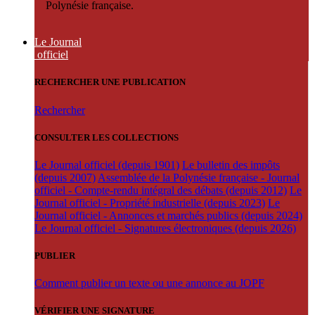
Polynésie française.
Le Journal
officiel
RECHERCHER UNE PUBLICATION
Rechercher
CONSULTER LES COLLECTIONS
Le Journal officiel (depuis 1901)
Le bulletin des impôts
(depuis 2007)
Assemblée de la Polynésie française - Journal
officiel - Compte-rendu intégral des débats (depuis 2012)
Le
Journal officiel - Propriété industrielle (depuis 2023)
Le
Journal officiel - Annonces et marchés publics (depuis 2024)
Le Journal officiel - Signatures électroniques (depuis 2026)
PUBLIER
Comment publier un texte ou une annonce au JOPF
VÉRIFIER UNE SIGNATURE