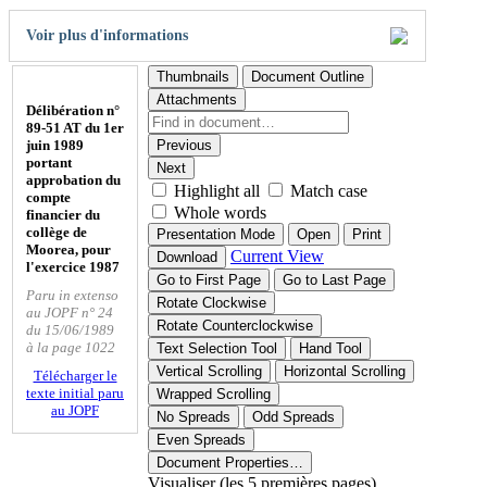
Voir plus d'informations
Thumbnails
Document Outline
Attachments
Délibération n°
89-51 AT du 1er
juin 1989
Previous
portant
Next
approbation du
Highlight all
Match case
compte
Whole words
financier du
collège de
Presentation Mode
Open
Print
Moorea, pour
Current View
Download
l'exercice 1987
Go to First Page
Go to Last Page
Paru in extenso
Rotate Clockwise
au JOPF n° 24
Rotate Counterclockwise
du 15/06/1989
à la page 1022
Text Selection Tool
Hand Tool
Vertical Scrolling
Horizontal Scrolling
Télécharger le
texte initial paru
Wrapped Scrolling
au JOPF
No Spreads
Odd Spreads
Even Spreads
Document Properties…
Visualiser (les 5 premières pages)