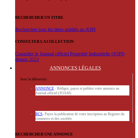
RECHERCHER UN TITRE
Rechercher tous les titres publiés au JOPI
CONSULTER LA COLLECTION
Consulter le Journal officiel Propriété Industrielle (JOPI)
depuis 2023
ANNONCES
LÉGALES
Avec le téléservice
'ARERE
:
ANNONCE
- Rédigez, payez et publiez votre annonce au
Journal officiel (JOAM)
RCS
- Payez la publication de votre inscription au Registre du
commerce et des sociétés.
RECHERCHER UNE ANNONCE