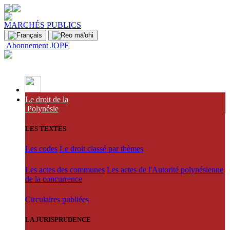
MARCHÉS PUBLICS
Abonnement JOPF
Le droit de la
Polynésie
LES TEXTES
Les codes
Le droit classé par thèmes
Les actes des communes
Les actes de l'Autorité polynésienne
de la concurrence
Circulaires publiées
LA JURISPRUDENCE