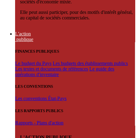
sociétés d'économie mixte.
Elle peut aussi participer, pour des motifs d'intérêt général,
au capital de sociétés commerciales.
L'action
publique
FINANCES PUBLIQUES
Le budget du Pays
Les budgets des établissements publics
Les textes et documents de références
Le guide des
opérations d'inventaire
LES CONVENTIONS
Les conventions État-Pays
LES RAPPORTS PUBLICS
Rapports - Plans d'action
L'ACTION PUBLIQUE