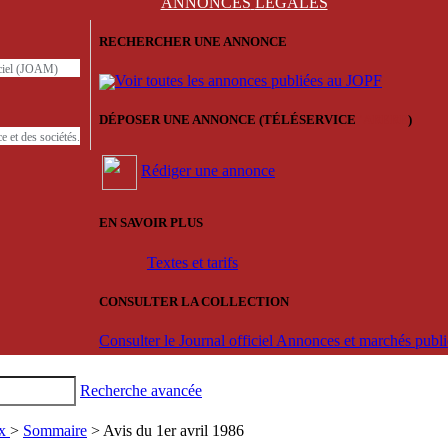
ANNONCES
LÉGALES
RECHERCHER UNE ANNONCE
iciel (JOAM)
Voir toutes les annonces publiées au JOPF
DÉPOSER UNE ANNONCE (TÉLÉSERVICE
'ARERE
)
e et des sociétés.
Rédiger une annonce
EN SAVOIR PLUS
Textes et tarifs
CONSULTER LA COLLECTION
Consulter le Journal officiel Annonces et marchés pub
Recherche avancée
ux
>
Sommaire
> Avis du 1er avril 1986