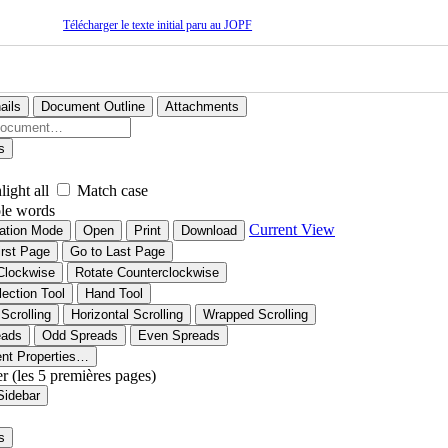
Télécharger le texte initial paru au JOPF
ails
Document Outline
Attachments
s
light all
Match case
le words
Current View
ation Mode
Open
Print
Download
irst Page
Go to Last Page
Clockwise
Rotate Counterclockwise
lection Tool
Hand Tool
 Scrolling
Horizontal Scrolling
Wrapped Scrolling
eads
Odd Spreads
Even Spreads
nt Properties…
er (les 5 premières pages)
Sidebar
s