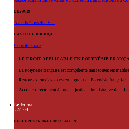
Justice administrative
Arrêts du Conseil d'État
Décisions du Con
LES AVIS
Avis du Conseil d'État
LA VEILLE JURIDIQUE
Consolidations
LE DROIT APPLICABLE EN POLYNÉSIE FRANÇA
La Polynésie française est compétente dans toutes les matièr
Retrouvez tous les textes en vigueur en Polynésie française, 
Accéder directement à toute la justice administrative de la Po
Le Journal
officiel
RECHERCHER UNE PUBLICATION