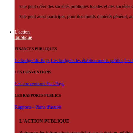
Elle peut créer des sociétés publiques locales et des sociétés
Elle peut aussi participer, pour des motifs d'intérêt général, 
L'action
publique
FINANCES PUBLIQUES
Le budget du Pays
Les budgets des établissements publics
Les 
LES CONVENTIONS
Les conventions État-Pays
LES RAPPORTS PUBLICS
Rapports - Plans d'action
L'ACTION PUBLIQUE
Retrouvez les informations essentielles sur la gestion publiqu