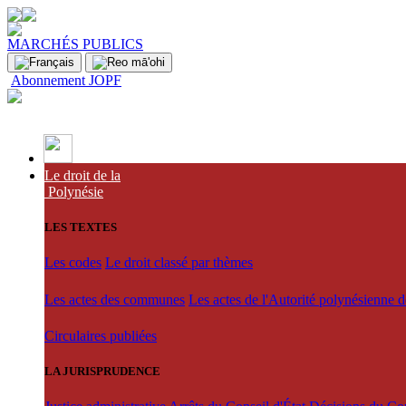
MARCHÉS PUBLICS
Abonnement JOPF
Le droit de la
Polynésie
LES TEXTES
Les codes
Le droit classé par thèmes
Les actes des communes
Les actes de l'Autorité polynésienne 
Circulaires publiées
LA JURISPRUDENCE