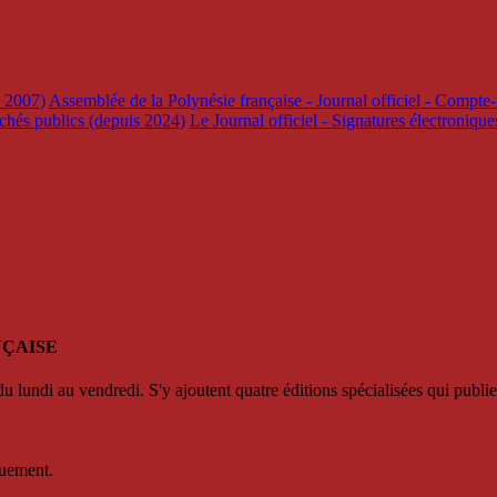
s 2007)
Assemblée de la Polynésie française - Journal officiel - Compte-
rchés publics (depuis 2024)
Le Journal officiel - Signatures électroniqu
NÇAISE
u lundi au vendredi. S'y ajoutent quatre éditions spécialisées qui publie
quement.