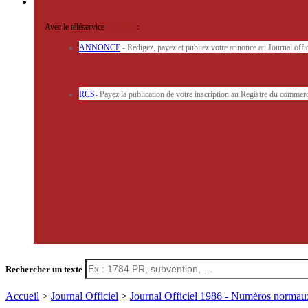
Avec le téléservice
'ARERE
:
ANNONCE
- Rédigez, payez et publiez votre annonce au Journal off
RCS
- Payez la publication de votre inscription au Registre du commerc
Rechercher un texte
Accueil
>
Journal Officiel
>
Journal Officiel 1986 - Numéros norma