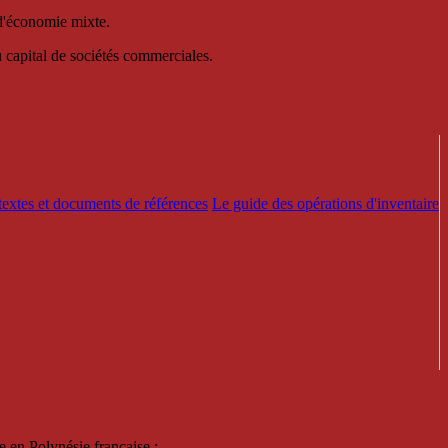
 d'économie mixte.
au capital de sociétés commerciales.
textes et documents de références
Le guide des opérations d'inventaire
e en Polynésie française :