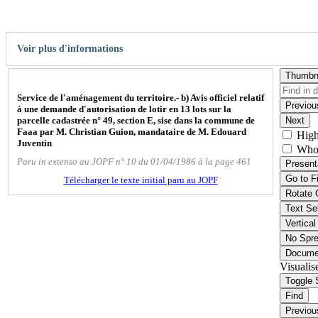
Voir plus d'informations
Thumbn
Service de l'aménagement du territoire.- b) Avis officiel relatif
Previou
à une demande d'autorisation de lotir en 13 lots sur la
parcelle cadastrée n° 49, section E, sise dans la commune de
Next
Faaa par M. Christian Guion, mandataire de M. Edouard
High
Juventin
Who
Paru in extenso au JOPF n° 10 du 01/04/1986 à la page 461
Present
Go to F
Télécharger le texte initial paru au JOPF
Rotate 
Text Se
Vertical
No Spr
Docume
Visualis
Toggle 
Find
Previou