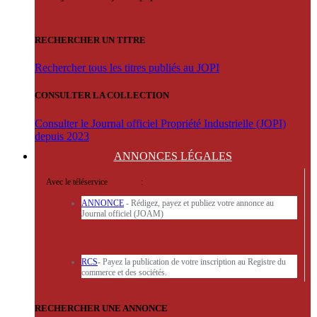
RECHERCHER UN TITRE
Rechercher tous les titres publiés au JOPI
CONSULTER LA COLLECTION
Consulter le Journal officiel Propriété Industrielle (JOPI)
depuis 2023
ANNONCES
LÉGALES
Avec le téléservice
'ARERE
:
ANNONCE
- Rédigez, payez et publiez votre annonce au
Journal officiel (JOAM)
RCS
- Payez la publication de votre inscription au Registre du
commerce et des sociétés.
RECHERCHER UNE ANNONCE