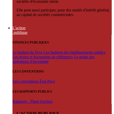
sociétés d'économie mixte.
Elle peut aussi participer, pour des motifs d'intérêt général,
au capital de sociétés commerciales.
L'action
publique
FINANCES PUBLIQUES
Le budget du Pays
Les budgets des établissements publics
Les textes et documents de références
Le guide des
opérations d'inventaire
LES CONVENTIONS
Les conventions État-Pays
LES RAPPORTS PUBLICS
Rapports - Plans d'action
L'ACTION PUBLIQUE