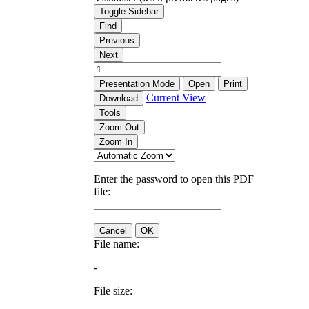
Toggle Sidebar
Find
Previous
Next
Presentation Mode
Open
Print
Current View
Download
Tools
Zoom Out
Zoom In
Enter the password to open this PDF
file:
Cancel
OK
File name:
-
File size: