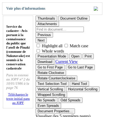
Voir plus d'informations
Thumbnails
Document Outline
Attachments
Service du
cadastre - Avis
portant à la
Previous
connaissance
Next
du public que
Highlight all
Match case
l'atoll de Pinaki
Whole words
(commune de
Nukutavake) est
Presentation Mode
Open
Print
soumis à la
Current View
Download
conservation
Go to First Page
Go to Last Page
cadastrale
Rotate Clockwise
Paru in extenso
Rotate Counterclockwise
au JOPF n° 2 du
10/01/1986 à la
Text Selection Tool
Hand Tool
page 76
Vertical Scrolling
Horizontal Scrolling
Télécharger le
Wrapped Scrolling
texte initial paru
No Spreads
Odd Spreads
au JOPF
Even Spreads
Document Properties…
Visualiser (les 5 premières pages)