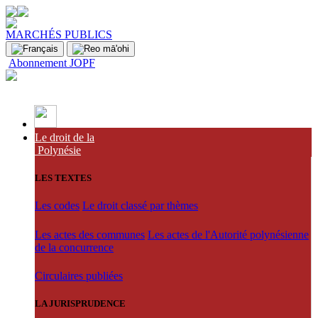
MARCHÉS PUBLICS
Abonnement JOPF
Le droit de la
Polynésie
LES TEXTES
Les codes
Le droit classé par thèmes
Les actes des communes
Les actes de l'Autorité polynésienne
de la concurrence
Circulaires publiées
LA JURISPRUDENCE