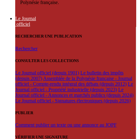
Polynésie française.
Le Journal
officiel
RECHERCHER UNE PUBLICATION
Rechercher
CONSULTER LES COLLECTIONS
Le Journal officiel (depuis 1901)
Le bulletin des impôts
(depuis 2007)
Assemblée de la Polynésie française - Journal
officiel - Compte-rendu intégral des débats (depuis 2012)
Le
Journal officiel - Propriété industrielle (depuis 2023)
Le
Journal officiel - Annonces et marchés publics (depuis 2024)
Le Journal officiel - Signatures électroniques (depuis 2026)
PUBLIER
Comment publier un texte ou une annonce au JOPF
VÉRIFIER UNE SIGNATURE