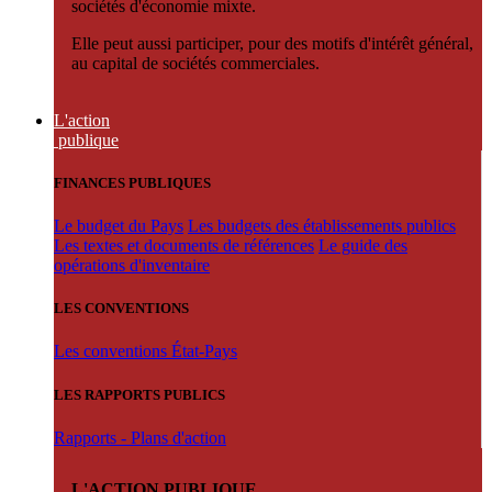
sociétés d'économie mixte.
Elle peut aussi participer, pour des motifs d'intérêt général,
au capital de sociétés commerciales.
L'action
publique
FINANCES PUBLIQUES
Le budget du Pays
Les budgets des établissements publics
Les textes et documents de références
Le guide des
opérations d'inventaire
LES CONVENTIONS
Les conventions État-Pays
LES RAPPORTS PUBLICS
Rapports - Plans d'action
L'ACTION PUBLIQUE