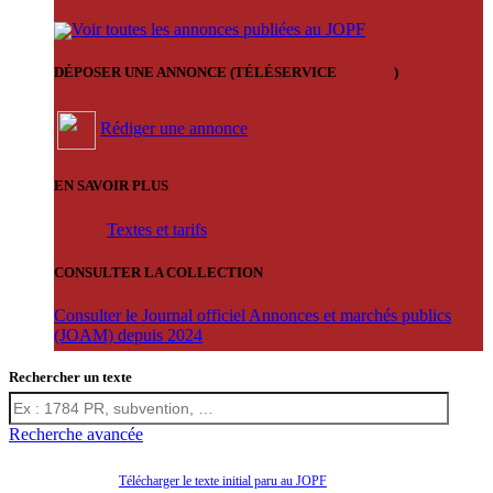
Voir toutes les annonces publiées au JOPF
DÉPOSER UNE ANNONCE (TÉLÉSERVICE
'ARERE
)
Rédiger une annonce
EN SAVOIR PLUS
Textes et tarifs
CONSULTER LA COLLECTION
Consulter le Journal officiel Annonces et marchés publics
(JOAM) depuis 2024
Rechercher un texte
Recherche avancée
Télécharger le texte initial paru au JOPF