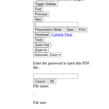
Toggle Sidebar
Find
Previous
Next
Presentation Mode
Open
Print
Current View
Download
Tools
Zoom Out
Zoom In
Enter the password to open this PDF
file:
Cancel
OK
File name:
-
File size: