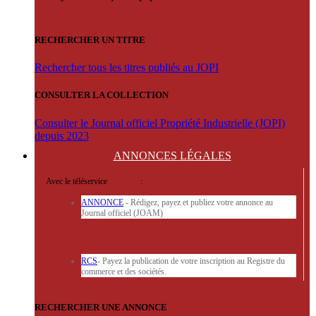
RECHERCHER UN TITRE
Rechercher tous les titres publiés au JOPI
CONSULTER LA COLLECTION
Consulter le Journal officiel Propriété Industrielle (JOPI)
depuis 2023
ANNONCES
LÉGALES
Avec le téléservice
'ARERE
:
ANNONCE
- Rédigez, payez et publiez votre annonce au
Journal officiel (JOAM)
RCS
- Payez la publication de votre inscription au Registre du
commerce et des sociétés.
RECHERCHER UNE ANNONCE