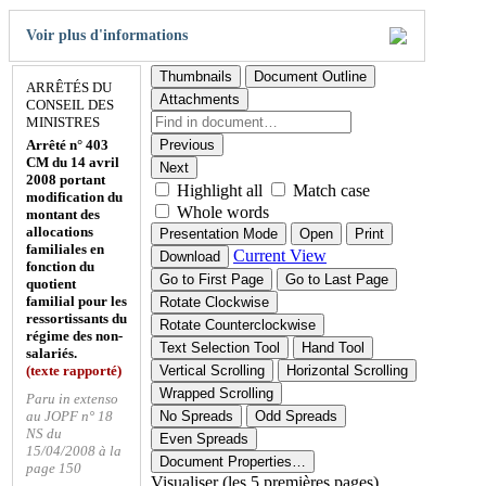
Voir plus d'informations
Thumbnails
Document Outline
ARRÊTÉS DU
Attachments
CONSEIL DES
MINISTRES
Arrêté n° 403
Previous
CM du 14 avril
Next
2008 portant
Highlight all
Match case
modification du
Whole words
montant des
allocations
Presentation Mode
Open
Print
familiales en
Current View
Download
fonction du
Go to First Page
Go to Last Page
quotient
familial pour les
Rotate Clockwise
ressortissants du
Rotate Counterclockwise
régime des non-
Text Selection Tool
Hand Tool
salariés.
(texte rapporté)
Vertical Scrolling
Horizontal Scrolling
Wrapped Scrolling
Paru in extenso
au JOPF n° 18
No Spreads
Odd Spreads
NS du
Even Spreads
15/04/2008 à la
Document Properties…
page 150
Visualiser (les 5 premières pages)