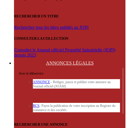
RECHERCHER UN TITRE
Rechercher tous les titres publiés au JOPI
CONSULTER LA COLLECTION
Consulter le Journal officiel Propriété Industrielle (JOPI)
depuis 2023
ANNONCES
LÉGALES
Avec le téléservice
'ARERE
:
ANNONCE
- Rédigez, payez et publiez votre annonce au
Journal officiel (JOAM)
RCS
- Payez la publication de votre inscription au Registre du
commerce et des sociétés.
RECHERCHER UNE ANNONCE