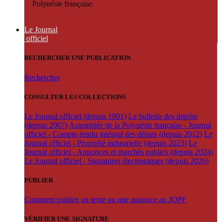
Polynésie française.
Le Journal
officiel
RECHERCHER UNE PUBLICATION
Rechercher
CONSULTER LES COLLECTIONS
Le Journal officiel (depuis 1901)
Le bulletin des impôts
(depuis 2007)
Assemblée de la Polynésie française - Journal
officiel - Compte-rendu intégral des débats (depuis 2012)
Le
Journal officiel - Propriété industrielle (depuis 2023)
Le
Journal officiel - Annonces et marchés publics (depuis 2024)
Le Journal officiel - Signatures électroniques (depuis 2026)
PUBLIER
Comment publier un texte ou une annonce au JOPF
VÉRIFIER UNE SIGNATURE