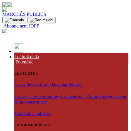
MARCHÉS PUBLICS
Abonnement JOPF
Le droit de la
Polynésie
LES TEXTES
Les codes
Le droit classé par thèmes
Les actes des communes
Les actes de l'Autorité polynésienne
de la concurrence
Circulaires publiées
LA JURISPRUDENCE