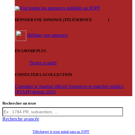
Voir toutes les annonces publiées au JOPF
DÉPOSER UNE ANNONCE (TÉLÉSERVICE
'ARERE
)
Rédiger une annonce
EN SAVOIR PLUS
Textes et tarifs
CONSULTER LA COLLECTION
Consulter le Journal officiel Annonces et marchés publics
(JOAM) depuis 2024
Rechercher un texte
Recherche avancée
Télécharger le texte initial paru au JOPF