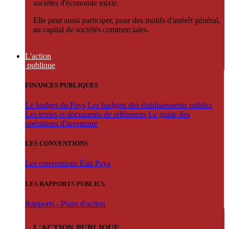
sociétés d'économie mixte.
Elle peut aussi participer, pour des motifs d'intérêt général,
au capital de sociétés commerciales.
L'action
publique
FINANCES PUBLIQUES
Le budget du Pays
Les budgets des établissements publics
Les textes et documents de références
Le guide des
opérations d'inventaire
LES CONVENTIONS
Les conventions État-Pays
LES RAPPORTS PUBLICS
Rapports - Plans d'action
L'ACTION PUBLIQUE