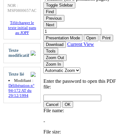
Toggle Sidebar
NOR :
MSF0800657AC
Find
Previous
Télécharger le
Next
texte initial paru
au JOPF
Presentation Mode
Open
Print
Current View
Download
Texte
Tools
modificatif
Zoom Out
Zoom In
Texte lié
Modifiant :
Enter the password to open this PDF
Délibération n°
file:
94-172 AT du
29/12/1994
Cancel
OK
File name:
-
File size: