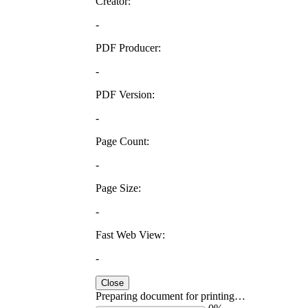
Creator:
-
PDF Producer:
-
PDF Version:
-
Page Count:
-
Page Size:
-
Fast Web View:
-
Close
Preparing document for printing…