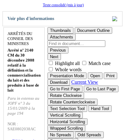
Texte consolidé (mis à jour)
Voir plus d'informations
Thumbnails
Document Outline
ARRÊTÉS DU
Attachments
CONSEIL DES
MINISTRES
Arrêté n° 2140
Previous
CM du 30
Next
décembre 2008
Highlight all
Match case
relatif à la
Whole words
définition et la
commercialisation
Presentation Mode
Open
Print
du lait et des
Current View
Download
produits à base de
Go to First Page
Go to Last Page
lait
Rotate Clockwise
Paru in extenso au
Rotate Counterclockwise
JOPF n° 3 du
15/01/2009 à la
Text Selection Tool
Hand Tool
page 194
Vertical Scrolling
Horizontal Scrolling
NOR :
Wrapped Scrolling
SAE0802038AC
No Spreads
Odd Spreads