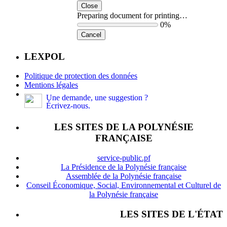
Close
Preparing document for printing…
0%
Cancel
LEXPOL
Politique de protection des données
Mentions légales
Une demande, une suggestion ?
Écrivez-nous.
LES SITES DE LA POLYNÉSIE
FRANÇAISE
service-public.pf
La Présidence de la Polynésie française
Assemblée de la Polynésie française
Conseil Économique, Social, Environnemental et Culturel de
la Polynésie française
LES SITES DE L'ÉTAT