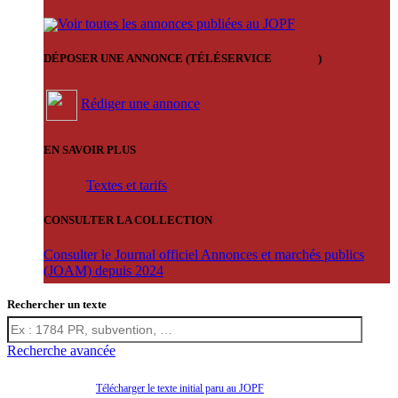
Voir toutes les annonces publiées au JOPF
DÉPOSER UNE ANNONCE (TÉLÉSERVICE
'ARERE
)
Rédiger une annonce
EN SAVOIR PLUS
Textes et tarifs
CONSULTER LA COLLECTION
Consulter le Journal officiel Annonces et marchés publics
(JOAM) depuis 2024
Rechercher un texte
Recherche avancée
Télécharger le texte initial paru au JOPF