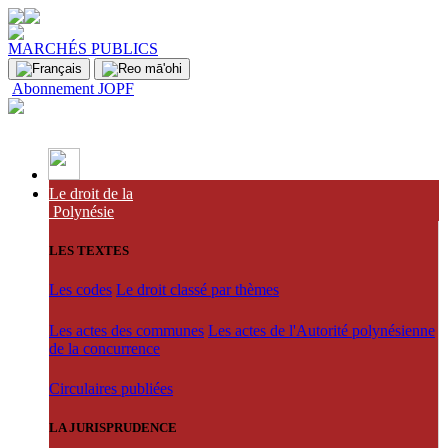
MARCHÉS PUBLICS
Abonnement JOPF
Le droit de la
Polynésie
LES TEXTES
Les codes
Le droit classé par thèmes
Les actes des communes
Les actes de l'Autorité polynésienne
de la concurrence
Circulaires publiées
LA JURISPRUDENCE