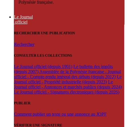
Polynésie française.
Le Journal
officiel
RECHERCHER UNE PUBLICATION
Rechercher
CONSULTER LES COLLECTIONS
Le Journal officiel (depuis 1901)
Le bulletin des impôts
(depuis 2007)
Assemblée de la Polynésie française - Journal
officiel - Compte-rendu intégral des débats (depuis 2012)
Le
Journal officiel - Propriété industrielle (depuis 2023)
Le
Journal officiel - Annonces et marchés publics (depuis 2024)
Le Journal officiel - Signatures électroniques (depuis 2026)
PUBLIER
Comment publier un texte ou une annonce au JOPF
VÉRIFIER UNE SIGNATURE