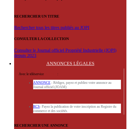
RECHERCHER UN TITRE
Rechercher tous les titres publiés au JOPI
CONSULTER LA COLLECTION
Consulter le Journal officiel Propriété Industrielle (JOPI)
depuis 2023
ANNONCES
LÉGALES
Avec le téléservice
'ARERE
:
ANNONCE
- Rédigez, payez et publiez votre annonce au
Journal officiel (JOAM)
RCS
- Payez la publication de votre inscription au Registre du
commerce et des sociétés.
RECHERCHER UNE ANNONCE