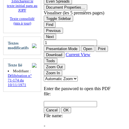
Télécharger le
Even Spreads
texte initial paru au
Document Properties…
JOPF
Visualiser (les 5 premières pages)
Texte consolidé
Toggle Sidebar
(mis à jour)
Find
Previous
Next
Textes
modificatifs
Presentation Mode
Open
Print
Current View
Download
Tools
Texte lié
Zoom Out
Modifiant :
Zoom In
Délibération n°
71-174 du
10/11/1971
Enter the password to open this PDF
file:
Cancel
OK
File name:
-