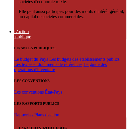
sociétés d'économie mixte.
Elle peut aussi participer, pour des motifs d'intérêt général,
au capital de sociétés commerciales.
L'action
publique
FINANCES PUBLIQUES
Le budget du Pays
Les budgets des établissements publics
Les textes et documents de références
Le guide des
opérations d'inventaire
LES CONVENTIONS
Les conventions État-Pays
LES RAPPORTS PUBLICS
Rapports - Plans d'action
L'ACTION PUBLIQUE