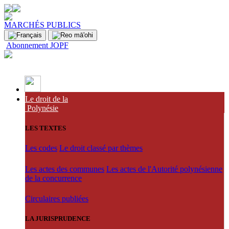
MARCHÉS PUBLICS
Abonnement JOPF
Le droit de la
Polynésie
LES TEXTES
Les codes
Le droit classé par thèmes
Les actes des communes
Les actes de l'Autorité polynésienne
de la concurrence
Circulaires publiées
LA JURISPRUDENCE