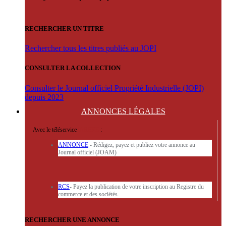
RECHERCHER UN TITRE
Rechercher tous les titres publiés au JOPI
CONSULTER LA COLLECTION
Consulter le Journal officiel Propriété Industrielle (JOPI)
depuis 2023
ANNONCES
LÉGALES
Avec le téléservice
'ARERE
:
ANNONCE
- Rédigez, payez et publiez votre annonce au
Journal officiel (JOAM)
RCS
- Payez la publication de votre inscription au Registre du
commerce et des sociétés.
RECHERCHER UNE ANNONCE