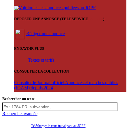
Voir toutes les annonces publiées au JOPF
DÉPOSER UNE ANNONCE (TÉLÉSERVICE
'ARERE
)
Rédiger une annonce
EN SAVOIR PLUS
Textes et tarifs
CONSULTER LA COLLECTION
Consulter le Journal officiel Annonces et marchés publics
(JOAM) depuis 2024
Rechercher un texte
Recherche avancée
Télécharger le texte initial paru au JOPF