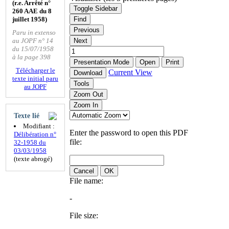
(r.e. Arrêté n°
Toggle Sidebar
260 AAE du 8
juillet 1958)
Find
Previous
Paru in extenso
au JOPF n° 14
Next
du 15/07/1958
à la page 398
Presentation Mode
Open
Print
Télécharger le
Current View
Download
texte initial paru
Tools
au JOPF
Zoom Out
Zoom In
Texte lié
Modifiant :
Enter the password to open this PDF
Délibération n°
file:
32-1958 du
03/03/1958
(texte abrogé)
Cancel
OK
File name:
-
File size: