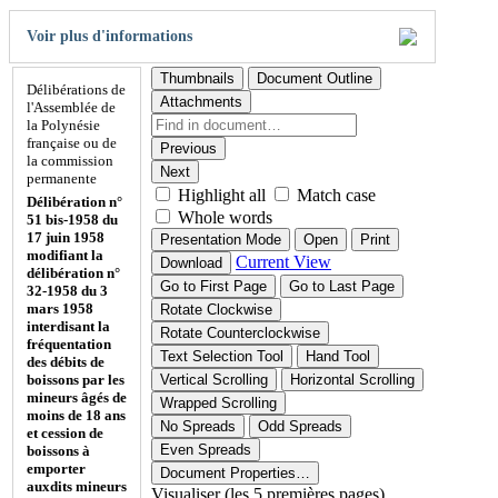
Voir plus d'informations
Thumbnails
Document Outline
Délibérations de
Attachments
l'Assemblée de
la Polynésie
française ou de
Previous
la commission
Next
permanente
Highlight all
Match case
Délibération n°
Whole words
51 bis-1958 du
17 juin 1958
Presentation Mode
Open
Print
modifiant la
Current View
Download
délibération n°
Go to First Page
Go to Last Page
32-1958 du 3
mars 1958
Rotate Clockwise
interdisant la
Rotate Counterclockwise
fréquentation
Text Selection Tool
Hand Tool
des débits de
boissons par les
Vertical Scrolling
Horizontal Scrolling
mineurs âgés de
Wrapped Scrolling
moins de 18 ans
No Spreads
Odd Spreads
et cession de
Even Spreads
boissons à
emporter
Document Properties…
auxdits mineurs
Visualiser (les 5 premières pages)