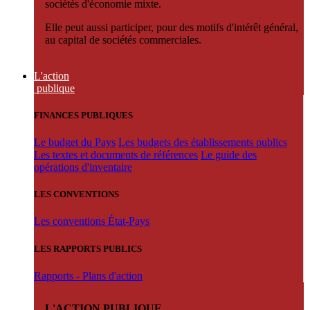
sociétés d'économie mixte.
Elle peut aussi participer, pour des motifs d'intérêt général,
au capital de sociétés commerciales.
L'action
publique
FINANCES PUBLIQUES
Le budget du Pays
Les budgets des établissements publics
Les textes et documents de références
Le guide des
opérations d'inventaire
LES CONVENTIONS
Les conventions État-Pays
LES RAPPORTS PUBLICS
Rapports - Plans d'action
L'ACTION PUBLIQUE