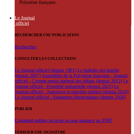
Polynésie française.
Le Journal
officiel
RECHERCHER UNE PUBLICATION
Rechercher
CONSULTER LES COLLECTIONS
Le Journal officiel (depuis 1901)
Le bulletin des impôts
(depuis 2007)
Assemblée de la Polynésie française - Journal
officiel - Compte-rendu intégral des débats (depuis 2012)
Le
Journal officiel - Propriété industrielle (depuis 2023)
Le
Journal officiel - Annonces et marchés publics (depuis 2024)
Le Journal officiel - Signatures électroniques (depuis 2026)
PUBLIER
Comment publier un texte ou une annonce au JOPF
VÉRIFIER UNE SIGNATURE