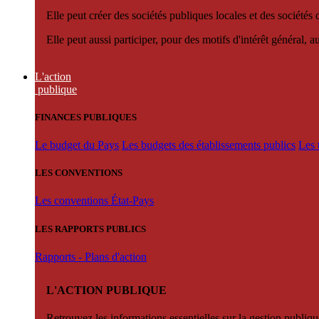
Elle peut créer des sociétés publiques locales et des sociétés
Elle peut aussi participer, pour des motifs d'intérêt général, 
L'action
publique
FINANCES PUBLIQUES
Le budget du Pays
Les budgets des établissements publics
Les 
LES CONVENTIONS
Les conventions État-Pays
LES RAPPORTS PUBLICS
Rapports - Plans d'action
L'ACTION PUBLIQUE
Retrouvez les informations essentielles sur la gestion publiqu