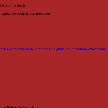
 d'économie mixte.
au capital de sociétés commerciales.
textes et documents de références
Le guide des opérations d'inventaire
e en Polynésie française :