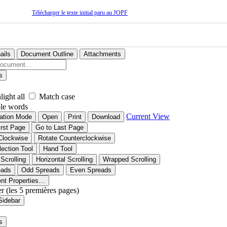
Télécharger le texte initial paru au JOPF
ails
Document Outline
Attachments
s
light all
Match case
le words
Current View
ation Mode
Open
Print
Download
irst Page
Go to Last Page
Clockwise
Rotate Counterclockwise
lection Tool
Hand Tool
 Scrolling
Horizontal Scrolling
Wrapped Scrolling
eads
Odd Spreads
Even Spreads
nt Properties…
er (les 5 premières pages)
Sidebar
s