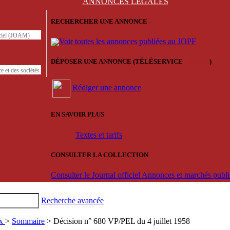
ANNONCES
LÉGALES
RECHERCHER UNE ANNONCE
iciel (JOAM)
Voir toutes les annonces publiées au JOPF
DÉPOSER UNE ANNONCE (TÉLÉSERVICE
'ARERE
)
e et des sociétés.
Rédiger une annonce
EN SAVOIR PLUS
Textes et tarifs
CONSULTER LA COLLECTION
Consulter le Journal officiel Annonces et marchés pub
Recherche avancée
ux
>
Sommaire
> Décision n° 680 VP/PEL du 4 juillet 1958