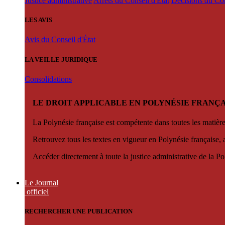
Justice administrative
Arrêts du Conseil d'État
Décisions du Con
LES AVIS
Avis du Conseil d'État
LA VEILLE JURIDIQUE
Consolidations
LE DROIT APPLICABLE EN POLYNÉSIE FRANÇA
La Polynésie française est compétente dans toutes les matièr
Retrouvez tous les textes en vigueur en Polynésie française, 
Accéder directement à toute la justice administrative de la Po
Le Journal
officiel
RECHERCHER UNE PUBLICATION