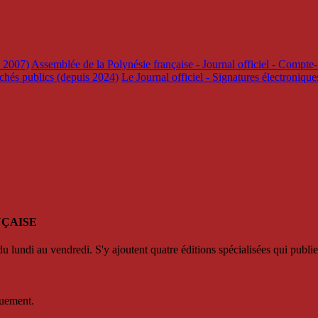
s 2007)
Assemblée de la Polynésie française - Journal officiel - Compte-
rchés publics (depuis 2024)
Le Journal officiel - Signatures électroniqu
NÇAISE
u lundi au vendredi. S'y ajoutent quatre éditions spécialisées qui publie
quement.