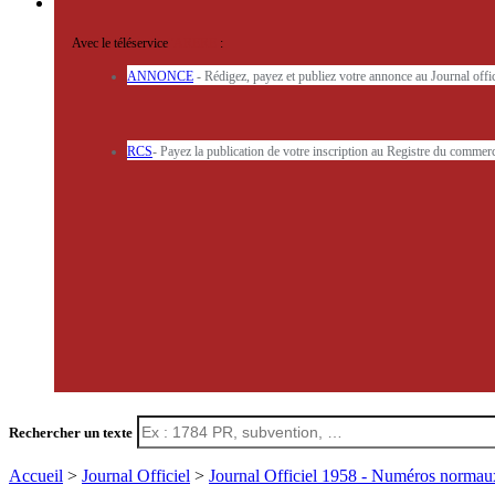
Avec le téléservice
'ARERE
:
ANNONCE
- Rédigez, payez et publiez votre annonce au Journal off
RCS
- Payez la publication de votre inscription au Registre du commerc
Rechercher un texte
Accueil
>
Journal Officiel
>
Journal Officiel 1958 - Numéros norma