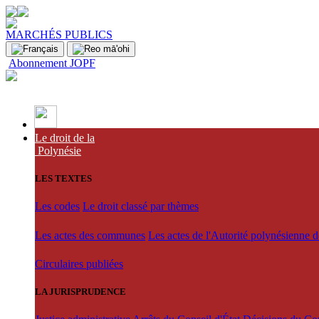
MARCHÉS PUBLICS
Abonnement JOPF
Le droit de la
Polynésie
LES TEXTES
Les codes
Le droit classé par thèmes
Les actes des communes
Les actes de l'Autorité polynésienne 
Circulaires publiées
LA JURISPRUDENCE