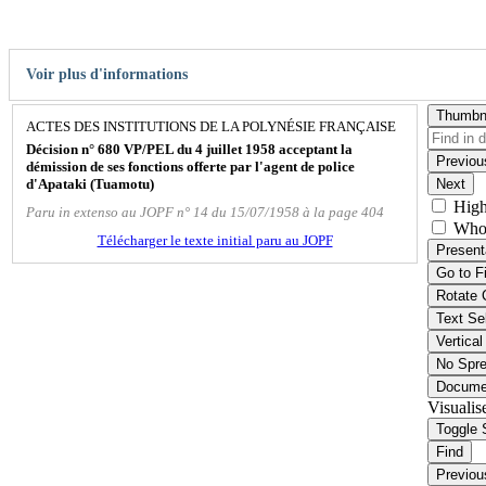
Voir plus d'informations
Thumbn
ACTES DES INSTITUTIONS DE LA POLYNÉSIE FRANÇAISE
Décision n° 680 VP/PEL du 4 juillet 1958 acceptant la
Previou
démission de ses fonctions offerte par l'agent de police
d'Apataki (Tuamotu)
Next
High
Paru in extenso au JOPF n° 14 du 15/07/1958 à la page 404
Who
Télécharger le texte initial paru au JOPF
Present
Go to F
Rotate 
Text Se
Vertical
No Spr
Docume
Visualis
Toggle 
Find
Previou