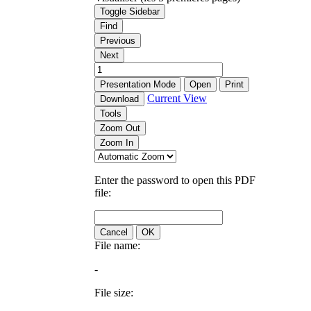
Toggle Sidebar
Find
Previous
Next
Presentation Mode
Open
Print
Current View
Download
Tools
Zoom Out
Zoom In
Enter the password to open this PDF
file:
Cancel
OK
File name:
-
File size: