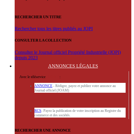
RECHERCHER UN TITRE
Rechercher tous les titres publiés au JOPI
CONSULTER LA COLLECTION
Consulter le Journal officiel Propriété Industrielle (JOPI)
depuis 2023
ANNONCES
LÉGALES
Avec le téléservice
'ARERE
:
ANNONCE
- Rédigez, payez et publiez votre annonce au
Journal officiel (JOAM)
RCS
- Payez la publication de votre inscription au Registre du
commerce et des sociétés.
RECHERCHER UNE ANNONCE