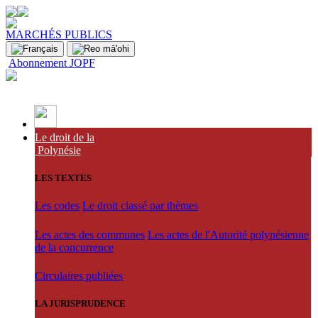
MARCHÉS PUBLICS
Abonnement JOPF
Le droit de la
Polynésie
LES TEXTES
Les codes
Le droit classé par thèmes
Les actes des communes
Les actes de l'Autorité polynésienne
de la concurrence
Circulaires publiées
LA JURISPRUDENCE