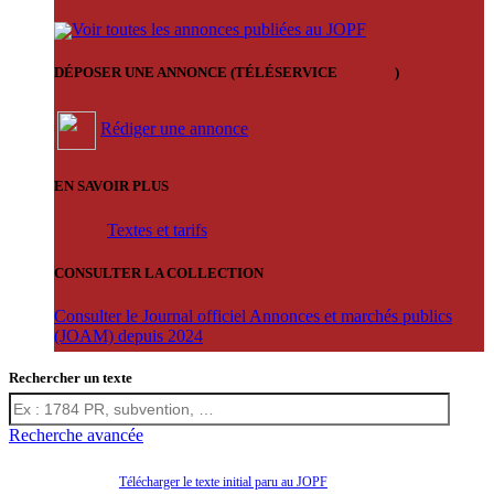
Voir toutes les annonces publiées au JOPF
DÉPOSER UNE ANNONCE (TÉLÉSERVICE
'ARERE
)
Rédiger une annonce
EN SAVOIR PLUS
Textes et tarifs
CONSULTER LA COLLECTION
Consulter le Journal officiel Annonces et marchés publics
(JOAM) depuis 2024
Rechercher un texte
Recherche avancée
Télécharger le texte initial paru au JOPF