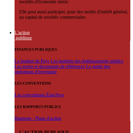
sociétés d'économie mixte.
Elle peut aussi participer, pour des motifs d'intérêt général,
au capital de sociétés commerciales.
L'action
publique
FINANCES PUBLIQUES
Le budget du Pays
Les budgets des établissements publics
Les textes et documents de références
Le guide des
opérations d'inventaire
LES CONVENTIONS
Les conventions État-Pays
LES RAPPORTS PUBLICS
Rapports - Plans d'action
L'ACTION PUBLIQUE