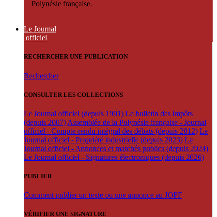
Polynésie française.
Le Journal
officiel
RECHERCHER UNE PUBLICATION
Rechercher
CONSULTER LES COLLECTIONS
Le Journal officiel (depuis 1901)
Le bulletin des impôts
(depuis 2007)
Assemblée de la Polynésie française - Journal
officiel - Compte-rendu intégral des débats (depuis 2012)
Le
Journal officiel - Propriété industrielle (depuis 2023)
Le
Journal officiel - Annonces et marchés publics (depuis 2024)
Le Journal officiel - Signatures électroniques (depuis 2026)
PUBLIER
Comment publier un texte ou une annonce au JOPF
VÉRIFIER UNE SIGNATURE