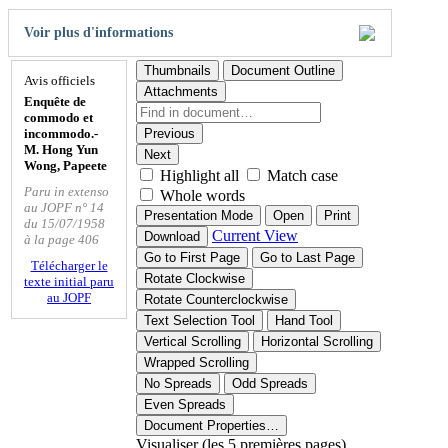
Voir plus d'informations
Thumbnails
Document Outline
Avis officiels
Attachments
Enquête de
commodo et
incommodo.-
Previous
M. Hong Yun
Next
Wong, Papeete
Highlight all
Match case
Paru in extenso
Whole words
au JOPF n° 14
Presentation Mode
Open
Print
du 15/07/1958
Current View
Download
à la page 406
Go to First Page
Go to Last Page
Télécharger le
Rotate Clockwise
texte initial paru
au JOPF
Rotate Counterclockwise
Text Selection Tool
Hand Tool
Vertical Scrolling
Horizontal Scrolling
Wrapped Scrolling
No Spreads
Odd Spreads
Even Spreads
Document Properties…
Visualiser (les 5 premières pages)