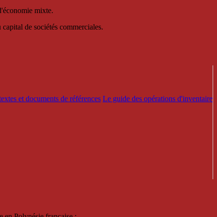
 d'économie mixte.
au capital de sociétés commerciales.
textes et documents de références
Le guide des opérations d'inventaire
e en Polynésie française :