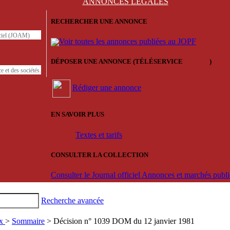
ANNONCES
LÉGALES
RECHERCHER UNE ANNONCE
iciel (JOAM)
Voir toutes les annonces publiées au JOPF
DÉPOSER UNE ANNONCE (TÉLÉSERVICE
'ARERE
)
e et des sociétés.
Rédiger une annonce
EN SAVOIR PLUS
Textes et tarifs
CONSULTER LA COLLECTION
Consulter le Journal officiel Annonces et marchés pub
Recherche avancée
ux
>
Sommaire
> Décision n° 1039 DOM du 12 janvier 1981