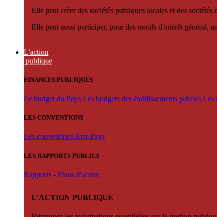
Elle peut créer des sociétés publiques locales et des sociétés
Elle peut aussi participer, pour des motifs d'intérêt général, 
L'action
publique
FINANCES PUBLIQUES
Le budget du Pays
Les budgets des établissements publics
Les 
LES CONVENTIONS
Les conventions État-Pays
LES RAPPORTS PUBLICS
Rapports - Plans d'action
L'ACTION PUBLIQUE
Retrouvez les informations essentielles sur la gestion publiqu