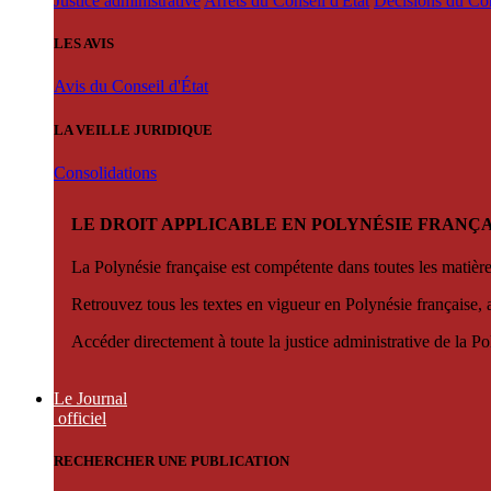
Justice administrative
Arrêts du Conseil d'État
Décisions du Con
LES AVIS
Avis du Conseil d'État
LA VEILLE JURIDIQUE
Consolidations
LE DROIT APPLICABLE EN POLYNÉSIE FRANÇA
La Polynésie française est compétente dans toutes les matièr
Retrouvez tous les textes en vigueur en Polynésie française, 
Accéder directement à toute la justice administrative de la Po
Le Journal
officiel
RECHERCHER UNE PUBLICATION