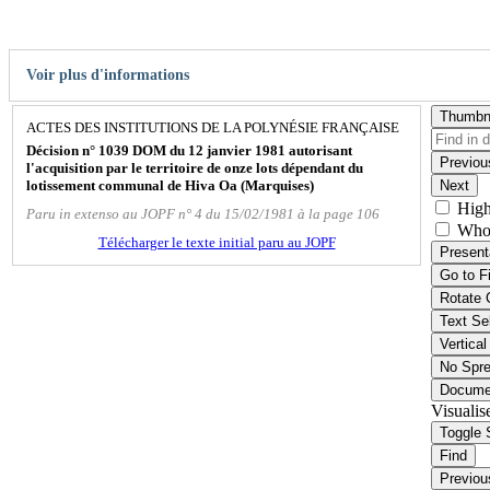
Voir plus d'informations
Thumbn
ACTES DES INSTITUTIONS DE LA POLYNÉSIE FRANÇAISE
Décision n° 1039 DOM du 12 janvier 1981 autorisant
Previou
l'acquisition par le territoire de onze lots dépendant du
lotissement communal de Hiva Oa (Marquises)
Next
High
Paru in extenso au JOPF n° 4 du 15/02/1981 à la page 106
Who
Télécharger le texte initial paru au JOPF
Present
Go to F
Rotate 
Text Se
Vertical
No Spr
Docume
Visualis
Toggle 
Find
Previou