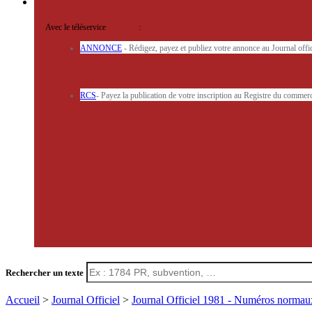
Avec le téléservice
'ARERE
:
ANNONCE
- Rédigez, payez et publiez votre annonce au Journal off
RCS
- Payez la publication de votre inscription au Registre du commerc
Rechercher un texte
Accueil
>
Journal Officiel
>
Journal Officiel 1981 - Numéros norma