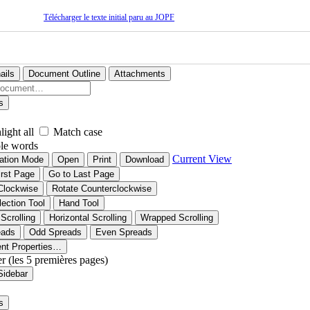
Télécharger le texte initial paru au JOPF
ails
Document Outline
Attachments
s
light all
Match case
le words
Current View
ation Mode
Open
Print
Download
irst Page
Go to Last Page
Clockwise
Rotate Counterclockwise
lection Tool
Hand Tool
 Scrolling
Horizontal Scrolling
Wrapped Scrolling
eads
Odd Spreads
Even Spreads
nt Properties…
er (les 5 premières pages)
Sidebar
s