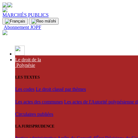
MARCHÉS PUBLICS
Abonnement JOPF
Le droit de la
Polynésie
LES TEXTES
Les codes
Le droit classé par thèmes
Les actes des communes
Les actes de l'Autorité polynésienne 
Circulaires publiées
LA JURISPRUDENCE