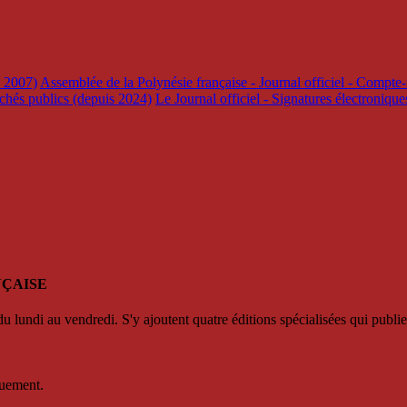
s 2007)
Assemblée de la Polynésie française - Journal officiel - Compte-
rchés publics (depuis 2024)
Le Journal officiel - Signatures électroniqu
NÇAISE
u lundi au vendredi. S'y ajoutent quatre éditions spécialisées qui publie
quement.