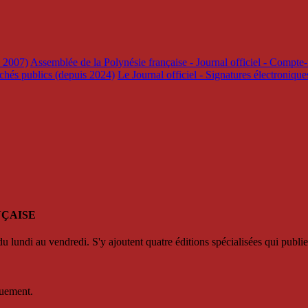
s 2007)
Assemblée de la Polynésie française - Journal officiel - Compte-
rchés publics (depuis 2024)
Le Journal officiel - Signatures électroniqu
NÇAISE
u lundi au vendredi. S'y ajoutent quatre éditions spécialisées qui publie
quement.