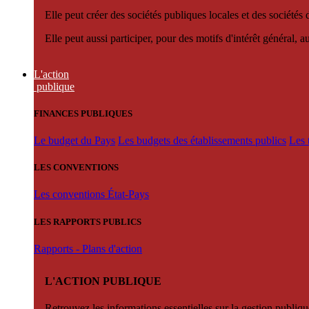
Elle peut créer des sociétés publiques locales et des sociétés
Elle peut aussi participer, pour des motifs d'intérêt général, 
L'action
publique
FINANCES PUBLIQUES
Le budget du Pays
Les budgets des établissements publics
Les 
LES CONVENTIONS
Les conventions État-Pays
LES RAPPORTS PUBLICS
Rapports - Plans d'action
L'ACTION PUBLIQUE
Retrouvez les informations essentielles sur la gestion publiqu