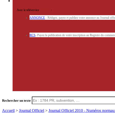
Avec le téléservice
'ARERE
:
ANNONCE
- Rédigez, payez et publiez votre annonce au Journal off
RCS
- Payez la publication de votre inscription au Registre du commerc
Rechercher un texte
Accueil
>
Journal Officiel
>
Journal Officiel 2010 - Numéros norma