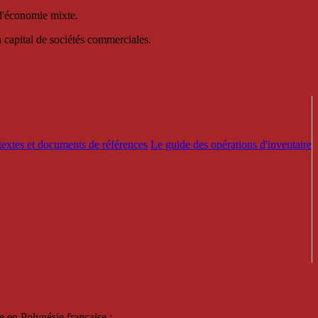
 d'économie mixte.
au capital de sociétés commerciales.
textes et documents de références
Le guide des opérations d'inventaire
e en Polynésie française :