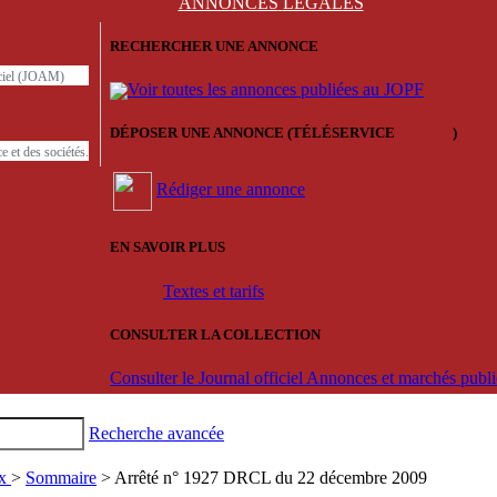
ANNONCES
LÉGALES
RECHERCHER UNE ANNONCE
iciel (JOAM)
Voir toutes les annonces publiées au JOPF
DÉPOSER UNE ANNONCE (TÉLÉSERVICE
'ARERE
)
e et des sociétés.
Rédiger une annonce
EN SAVOIR PLUS
Textes et tarifs
CONSULTER LA COLLECTION
Consulter le Journal officiel Annonces et marchés pub
Recherche avancée
ux
>
Sommaire
> Arrêté n° 1927 DRCL du 22 décembre 2009