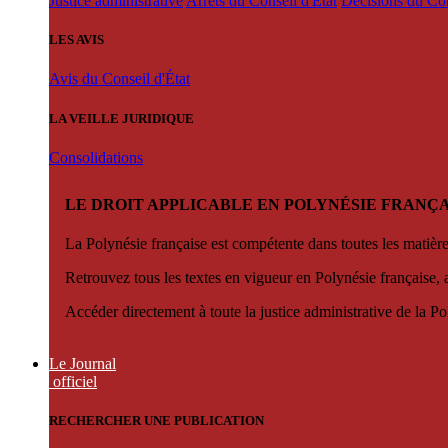
Justice administrative
Arrêts du Conseil d'État
Décisions du Con
LES AVIS
Avis du Conseil d'État
LA VEILLE JURIDIQUE
Consolidations
LE DROIT APPLICABLE EN POLYNÉSIE FRANÇA
La Polynésie française est compétente dans toutes les matièr
Retrouvez tous les textes en vigueur en Polynésie française, 
Accéder directement à toute la justice administrative de la Po
Le Journal
officiel
RECHERCHER UNE PUBLICATION