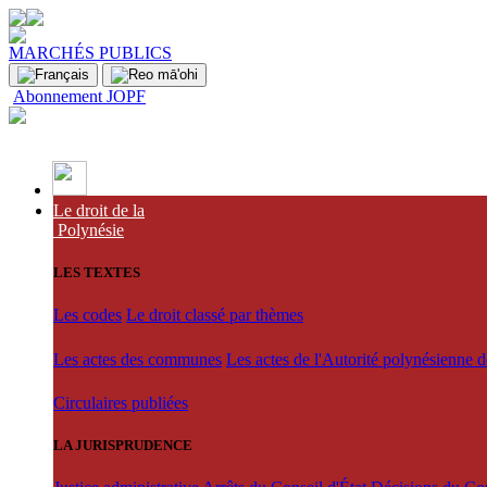
MARCHÉS PUBLICS
Abonnement JOPF
Le droit de la
Polynésie
LES TEXTES
Les codes
Le droit classé par thèmes
Les actes des communes
Les actes de l'Autorité polynésienne 
Circulaires publiées
LA JURISPRUDENCE