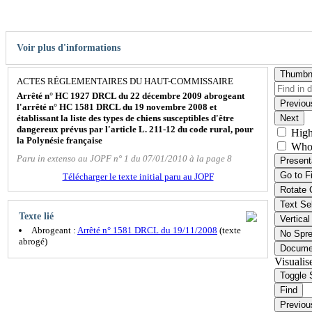
Voir plus d'informations
Thumbn
ACTES RÉGLEMENTAIRES DU HAUT-COMMISSAIRE
Arrêté n° HC 1927 DRCL du 22 décembre 2009 abrogeant
Previou
l'arrêté n° HC 1581 DRCL du 19 novembre 2008 et
établissant la liste des types de chiens susceptibles d'être
Next
dangereux prévus par l'article L. 211-12 du code rural, pour
High
la Polynésie française
Who
Paru in extenso au JOPF n° 1 du 07/01/2010 à la page 8
Present
Go to F
Télécharger le texte initial paru au JOPF
Rotate 
Text Se
Texte lié
Vertical
Abrogeant :
Arrêté n° 1581 DRCL du 19/11/2008
(texte
No Spr
abrogé)
Docume
Visualis
Toggle 
Find
Previou