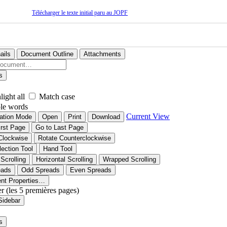
Télécharger le texte initial paru au JOPF
ails
Document Outline
Attachments
s
light all
Match case
le words
Current View
ation Mode
Open
Print
Download
irst Page
Go to Last Page
Clockwise
Rotate Counterclockwise
lection Tool
Hand Tool
 Scrolling
Horizontal Scrolling
Wrapped Scrolling
eads
Odd Spreads
Even Spreads
nt Properties…
er (les 5 premières pages)
Sidebar
s