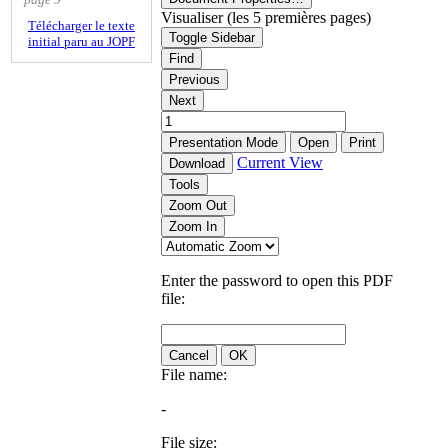
Visualiser (les 5 premières pages)
Télécharger le texte
Toggle Sidebar
initial paru au JOPF
Find
Previous
Next
Presentation Mode
Open
Print
Current View
Download
Tools
Zoom Out
Zoom In
Enter the password to open this PDF
file:
Cancel
OK
File name:
-
File size: