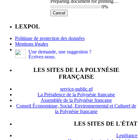
Preparing document for printing…
0%
Cancel
LEXPOL
Politique de protection des données
Mentions légales
Une demande, une suggestion ?
Écrivez-nous.
LES SITES DE LA POLYNÉSIE
FRANÇAISE
service-public.pf
La Présidence de la Polynésie française
Assemblée de la Polynésie française
Conseil Économique, Social, Environnemental et Culturel de
la Polynésie française
LES SITES DE L'ÉTAT
Legifrance