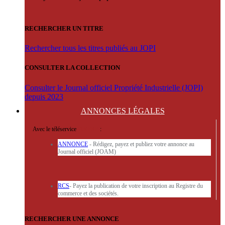
RECHERCHER UN TITRE
Rechercher tous les titres publiés au JOPI
CONSULTER LA COLLECTION
Consulter le Journal officiel Propriété Industrielle (JOPI)
depuis 2023
ANNONCES
LÉGALES
Avec le téléservice
'ARERE
:
ANNONCE
- Rédigez, payez et publiez votre annonce au
Journal officiel (JOAM)
RCS
- Payez la publication de votre inscription au Registre du
commerce et des sociétés.
RECHERCHER UNE ANNONCE