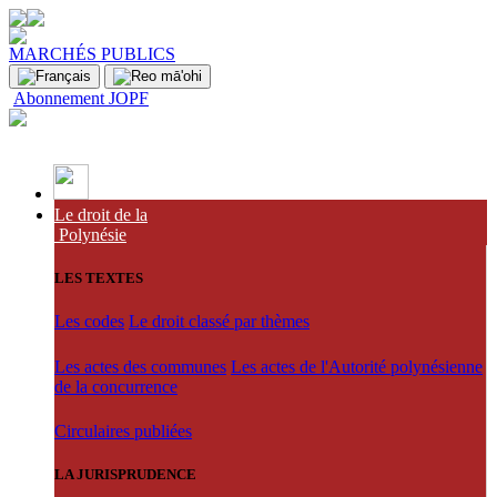
MARCHÉS PUBLICS
Abonnement JOPF
Le droit de la
Polynésie
LES TEXTES
Les codes
Le droit classé par thèmes
Les actes des communes
Les actes de l'Autorité polynésienne
de la concurrence
Circulaires publiées
LA JURISPRUDENCE