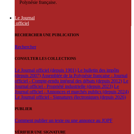
Polynésie française.
Le Journal
officiel
RECHERCHER UNE PUBLICATION
Rechercher
CONSULTER LES COLLECTIONS
Le Journal officiel (depuis 1901)
Le bulletin des impôts
(depuis 2007)
Assemblée de la Polynésie française - Journal
officiel - Compte-rendu intégral des débats (depuis 2012)
Le
Journal officiel - Propriété industrielle (depuis 2023)
Le
Journal officiel - Annonces et marchés publics (depuis 2024)
Le Journal officiel - Signatures électroniques (depuis 2026)
PUBLIER
Comment publier un texte ou une annonce au JOPF
VÉRIFIER UNE SIGNATURE