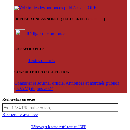
Voir toutes les annonces publiées au JOPF
DÉPOSER UNE ANNONCE (TÉLÉSERVICE
'ARERE
)
Rédiger une annonce
EN SAVOIR PLUS
Textes et tarifs
CONSULTER LA COLLECTION
Consulter le Journal officiel Annonces et marchés publics
(JOAM) depuis 2024
Rechercher un texte
Recherche avancée
Télécharger le texte initial paru au JOPF