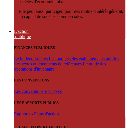
sociétés d'économie mixte.
Elle peut aussi participer, pour des motifs d'intérêt général,
au capital de sociétés commerciales.
L'action
publique
FINANCES PUBLIQUES
Le budget du Pays
Les budgets des établissements publics
Les textes et documents de références
Le guide des
opérations d'inventaire
LES CONVENTIONS
Les conventions État-Pays
LES RAPPORTS PUBLICS
Rapports - Plans d'action
L'ACTION PUBLIQUE