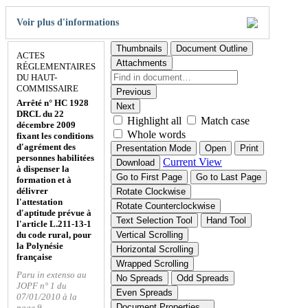
Voir plus d'informations
Thumbnails
Document Outline
ACTES
Attachments
RÉGLEMENTAIRES
DU HAUT-
COMMISSAIRE
Previous
Arrêté n° HC 1928
Next
DRCL du 22
Highlight all
Match case
décembre 2009
Whole words
fixant les conditions
d'agrément des
Presentation Mode
Open
Print
personnes habilitées
Current View
Download
à dispenser la
Go to First Page
Go to Last Page
formation et à
délivrer
Rotate Clockwise
l'attestation
Rotate Counterclockwise
d'aptitude prévue à
Text Selection Tool
Hand Tool
l'article L.211-13-1
du code rural, pour
Vertical Scrolling
la Polynésie
Horizontal Scrolling
française
Wrapped Scrolling
Paru in extenso au
No Spreads
Odd Spreads
JOPF n° 1 du
Even Spreads
07/01/2010 à la
Document Properties…
page 9