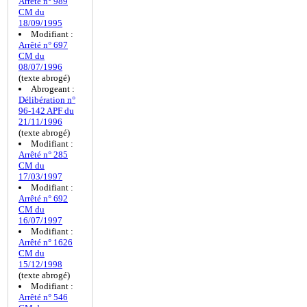
Arrêté n° 989
CM du
18/09/1995
Modifiant :
Arrêté n° 697
CM du
08/07/1996
(texte abrogé)
Abrogeant :
Délibération n°
96-142 APF du
21/11/1996
(texte abrogé)
Modifiant :
Arrêté n° 285
CM du
17/03/1997
Modifiant :
Arrêté n° 692
CM du
16/07/1997
Modifiant :
Arrêté n° 1626
CM du
15/12/1998
(texte abrogé)
Modifiant :
Arrêté n° 546