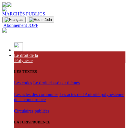
MARCHÉS PUBLICS
Abonnement JOPF
Le droit de la
Polynésie
LES TEXTES
Les codes
Le droit classé par thèmes
Les actes des communes
Les actes de l'Autorité polynésienne
de la concurrence
Circulaires publiées
LA JURISPRUDENCE