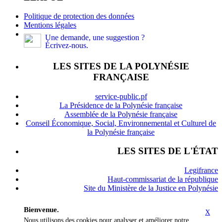
Politique de protection des données
Mentions légales
Une demande, une suggestion ?
Écrivez-nous.
LES SITES DE LA POLYNÉSIE
FRANÇAISE
service-public.pf
La Présidence de la Polynésie française
Assemblée de la Polynésie française
Conseil Économique, Social, Environnemental et Culturel de
la Polynésie française
LES SITES DE L'ÉTAT
Legifrance
Haut-commissariat de la république
Site du Ministère de la Justice en Polynésie
Bienvenue.
X
Nous utilisons des cookies pour analyser et améliorer notre