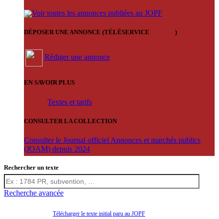
Voir toutes les annonces publiées au JOPF
DÉPOSER UNE ANNONCE (TÉLÉSERVICE
'ARERE
)
Rédiger une annonce
EN SAVOIR PLUS
Textes et tarifs
CONSULTER LA COLLECTION
Consulter le Journal officiel Annonces et marchés publics
(JOAM) depuis 2024
Rechercher un texte
Recherche avancée
Télécharger le texte initial paru au JOPF