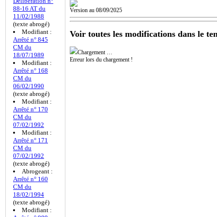
Délibération n°
88-16 AT du
Version au 08/09/2025
11/02/1988
(texte abrogé)
Modifiant :
Voir toutes les modifications dans le te
Arrêté n° 845
CM du
Chargement …
18/07/1989
Erreur lors du chargement !
Modifiant :
Arrêté n° 168
CM du
06/02/1990
(texte abrogé)
Modifiant :
Arrêté n° 170
CM du
07/02/1992
Modifiant :
Arrêté n° 171
CM du
07/02/1992
(texte abrogé)
Abrogeant :
Arrêté n° 160
CM du
18/02/1994
(texte abrogé)
Modifiant :