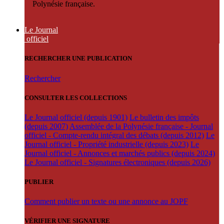
Polynésie française.
Le Journal
officiel
RECHERCHER UNE PUBLICATION
Rechercher
CONSULTER LES COLLECTIONS
Le Journal officiel (depuis 1901)
Le bulletin des impôts
(depuis 2007)
Assemblée de la Polynésie française - Journal
officiel - Compte-rendu intégral des débats (depuis 2012)
Le
Journal officiel - Propriété industrielle (depuis 2023)
Le
Journal officiel - Annonces et marchés publics (depuis 2024)
Le Journal officiel - Signatures électroniques (depuis 2026)
PUBLIER
Comment publier un texte ou une annonce au JOPF
VÉRIFIER UNE SIGNATURE