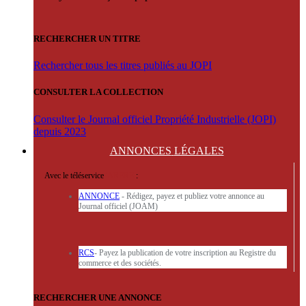
RECHERCHER UN TITRE
Rechercher tous les titres publiés au JOPI
CONSULTER LA COLLECTION
Consulter le Journal officiel Propriété Industrielle (JOPI)
depuis 2023
ANNONCES
LÉGALES
Avec le téléservice
'ARERE
:
ANNONCE
- Rédigez, payez et publiez votre annonce au
Journal officiel (JOAM)
RCS
- Payez la publication de votre inscription au Registre du
commerce et des sociétés.
RECHERCHER UNE ANNONCE