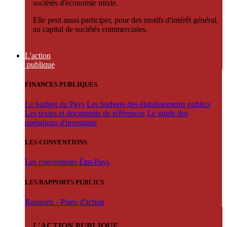
sociétés d'économie mixte.
Elle peut aussi participer, pour des motifs d'intérêt général,
au capital de sociétés commerciales.
L'action
publique
FINANCES PUBLIQUES
Le budget du Pays
Les budgets des établissements publics
Les textes et documents de références
Le guide des
opérations d'inventaire
LES CONVENTIONS
Les conventions État-Pays
LES RAPPORTS PUBLICS
Rapports - Plans d'action
L'ACTION PUBLIQUE