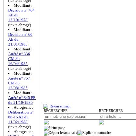
(texte abrogé)
Modifiant :
Décision n° 764
AE du
13/10/1978
(texte abrogé)
Modifiant :
Décision n° 60
AE du
21/01/1983
Modifiant :
Arrêté n° 336
CM du
16/04/1985
(texte abrogé)
Modifiant :
Arrêté n° 757
CM du
12/08/1985
Modifiant :
Arrêté n° 845 PR
du 21/10/1985
Retour en haut
Abrogeant :
RECHERCHER
RECHERCHER
Délibération n°
88-15 AT du
11/02/1988
(texte abrogé)
Abrogeant :