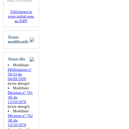
SAE1101518AC
Télécharger le
texte initial paru
au JOPF
Textes
modificatifs
Textes liés
Modifiant :
Délibération n°
59-53 du
04/09/1959
(texte abrogé)
Modifiant :
Décision n° 761
AE du
13/10/1978
(texte abrogé)
Modifiant :
Décision n° 762
AE du
13/10/1978