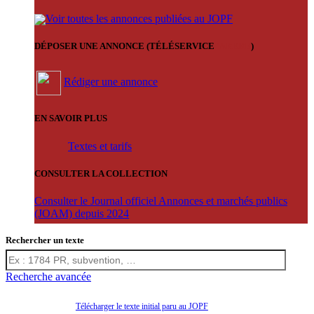
Voir toutes les annonces publiées au JOPF
DÉPOSER UNE ANNONCE (TÉLÉSERVICE
'ARERE
)
Rédiger une annonce
EN SAVOIR PLUS
Textes et tarifs
CONSULTER LA COLLECTION
Consulter le Journal officiel Annonces et marchés publics
(JOAM) depuis 2024
Rechercher un texte
Recherche avancée
Télécharger le texte initial paru au JOPF