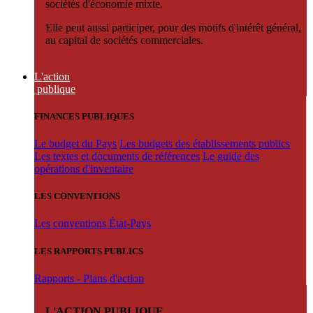
sociétés d'économie mixte.
Elle peut aussi participer, pour des motifs d'intérêt général,
au capital de sociétés commerciales.
L'action
publique
FINANCES PUBLIQUES
Le budget du Pays
Les budgets des établissements publics
Les textes et documents de références
Le guide des
opérations d'inventaire
LES CONVENTIONS
Les conventions État-Pays
LES RAPPORTS PUBLICS
Rapports - Plans d'action
L'ACTION PUBLIQUE