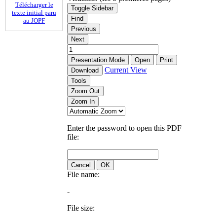
Télécharger le
Toggle Sidebar
texte initial paru
Find
au JOPF
Previous
Next
Presentation Mode
Open
Print
Current View
Download
Tools
Zoom Out
Zoom In
Enter the password to open this PDF
file:
Cancel
OK
File name:
-
File size: