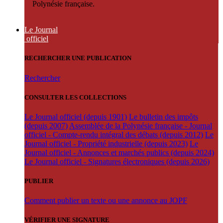
Polynésie française.
Le Journal
officiel
RECHERCHER UNE PUBLICATION
Rechercher
CONSULTER LES COLLECTIONS
Le Journal officiel (depuis 1901)
Le bulletin des impôts
(depuis 2007)
Assemblée de la Polynésie française - Journal
officiel - Compte-rendu intégral des débats (depuis 2012)
Le
Journal officiel - Propriété industrielle (depuis 2023)
Le
Journal officiel - Annonces et marchés publics (depuis 2024)
Le Journal officiel - Signatures électroniques (depuis 2026)
PUBLIER
Comment publier un texte ou une annonce au JOPF
VÉRIFIER UNE SIGNATURE