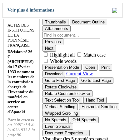
Voir plus d'informations
Thumbnails
Document Outline
ACTES DES
Attachments
INSTITUTIONS
DE LA
POLYNÉSIE
Previous
FRANÇAISE
Next
Décision n° 26
Highlight all
Match case
C
Whole words
(ARCHIPELS)
du 17 février
Presentation Mode
Open
Print
1933 nommant
Current View
Download
les membres de
Go to First Page
Go to Last Page
la commission
chargée de
Rotate Clockwise
l'inventaire du
Rotate Counterclockwise
matériel en
Text Selection Tool
Hand Tool
service au
centre
Vertical Scrolling
Horizontal Scrolling
d'Apataki
Wrapped Scrolling
Paru in extenso
No Spreads
Odd Spreads
au JOPF n° 5 du
Even Spreads
01/03/1933 à la
Document Properties…
page 90
Visualiser (les 5 premières pages)