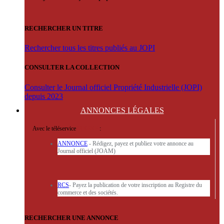
RECHERCHER UN TITRE
Rechercher tous les titres publiés au JOPI
CONSULTER LA COLLECTION
Consulter le Journal officiel Propriété Industrielle (JOPI)
depuis 2023
ANNONCES
LÉGALES
Avec le téléservice
'ARERE
:
ANNONCE
- Rédigez, payez et publiez votre annonce au
Journal officiel (JOAM)
RCS
- Payez la publication de votre inscription au Registre du
commerce et des sociétés.
RECHERCHER UNE ANNONCE