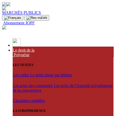
MARCHÉS PUBLICS
Abonnement JOPF
Le droit de la
Polynésie
LES TEXTES
Les codes
Le droit classé par thèmes
Les actes des communes
Les actes de l'Autorité polynésienne
de la concurrence
Circulaires publiées
LA JURISPRUDENCE