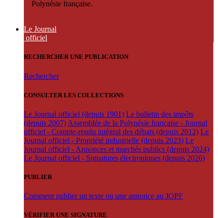
Polynésie française.
Le Journal
officiel
RECHERCHER UNE PUBLICATION
Rechercher
CONSULTER LES COLLECTIONS
Le Journal officiel (depuis 1901)
Le bulletin des impôts
(depuis 2007)
Assemblée de la Polynésie française - Journal
officiel - Compte-rendu intégral des débats (depuis 2012)
Le
Journal officiel - Propriété industrielle (depuis 2023)
Le
Journal officiel - Annonces et marchés publics (depuis 2024)
Le Journal officiel - Signatures électroniques (depuis 2026)
PUBLIER
Comment publier un texte ou une annonce au JOPF
VÉRIFIER UNE SIGNATURE