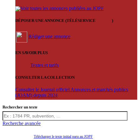
Voir toutes les annonces publiées au JOPF
DÉPOSER UNE ANNONCE (TÉLÉSERVICE
'ARERE
)
Rédiger une annonce
EN SAVOIR PLUS
Textes et tarifs
CONSULTER LA COLLECTION
Consulter le Journal officiel Annonces et marchés publics
(JOAM) depuis 2024
Rechercher un texte
Recherche avancée
Télécharger le texte initial paru au JOPF