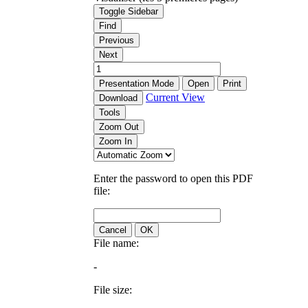
Toggle Sidebar
Find
Previous
Next
Presentation Mode
Open
Print
Current View
Download
Tools
Zoom Out
Zoom In
Enter the password to open this PDF
file:
Cancel
OK
File name:
-
File size: