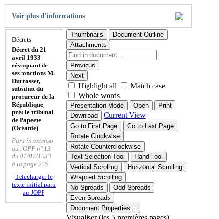
Voir plus d'informations
Thumbnails
Document Outline
Décrets
Attachments
Décret du 21
avril 1933
révoquant de
Previous
ses fonctions M.
Next
Durrosset,
Highlight all
Match case
substitut du
Whole words
procureur de la
République,
Presentation Mode
Open
Print
près le tribunal
Current View
Download
de Papeete
Go to First Page
Go to Last Page
(Océanie)
Rotate Clockwise
Paru in extenso
Rotate Counterclockwise
au JOPF n° 13
du 01/07/1933
Text Selection Tool
Hand Tool
à la page 235
Vertical Scrolling
Horizontal Scrolling
Télécharger le
Wrapped Scrolling
texte initial paru
No Spreads
Odd Spreads
au JOPF
Even Spreads
Document Properties…
Visualiser (les 5 premières pages)