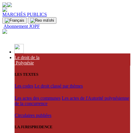
MARCHÉS PUBLICS
Abonnement JOPF
Le droit de la
Polynésie
LES TEXTES
Les codes
Le droit classé par thèmes
Les actes des communes
Les actes de l'Autorité polynésienne
de la concurrence
Circulaires publiées
LA JURISPRUDENCE