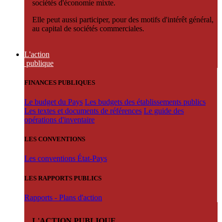
sociétés d'économie mixte.
Elle peut aussi participer, pour des motifs d'intérêt général,
au capital de sociétés commerciales.
L'action
publique
FINANCES PUBLIQUES
Le budget du Pays
Les budgets des établissements publics
Les textes et documents de références
Le guide des
opérations d'inventaire
LES CONVENTIONS
Les conventions État-Pays
LES RAPPORTS PUBLICS
Rapports - Plans d'action
L'ACTION PUBLIQUE