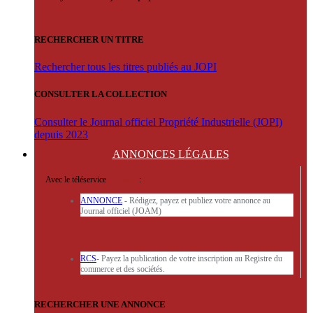
RECHERCHER UN TITRE
Rechercher tous les titres publiés au JOPI
CONSULTER LA COLLECTION
Consulter le Journal officiel Propriété Industrielle (JOPI)
depuis 2023
ANNONCES
LÉGALES
Avec le téléservice
'ARERE
:
ANNONCE
- Rédigez, payez et publiez votre annonce au
Journal officiel (JOAM)
RCS
- Payez la publication de votre inscription au Registre du
commerce et des sociétés.
RECHERCHER UNE ANNONCE