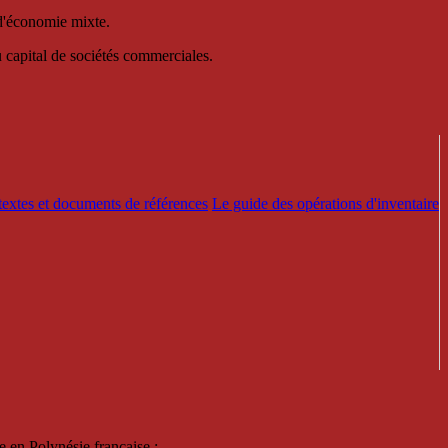
 d'économie mixte.
au capital de sociétés commerciales.
textes et documents de références
Le guide des opérations d'inventaire
e en Polynésie française :