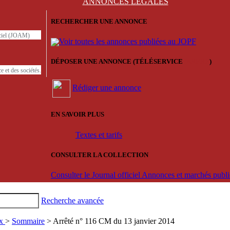
ANNONCES
LÉGALES
RECHERCHER UNE ANNONCE
iciel (JOAM)
Voir toutes les annonces publiées au JOPF
DÉPOSER UNE ANNONCE (TÉLÉSERVICE
'ARERE
)
e et des sociétés.
Rédiger une annonce
EN SAVOIR PLUS
Textes et tarifs
CONSULTER LA COLLECTION
Consulter le Journal officiel Annonces et marchés pub
Recherche avancée
ux
>
Sommaire
> Arrêté n° 116 CM du 13 janvier 2014