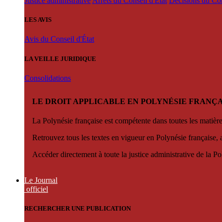
Justice administrative
Arrêts du Conseil d'État
Décisions du Con
LES AVIS
Avis du Conseil d'État
LA VEILLE JURIDIQUE
Consolidations
LE DROIT APPLICABLE EN POLYNÉSIE FRANÇA
La Polynésie française est compétente dans toutes les matièr
Retrouvez tous les textes en vigueur en Polynésie française, 
Accéder directement à toute la justice administrative de la Po
Le Journal
officiel
RECHERCHER UNE PUBLICATION