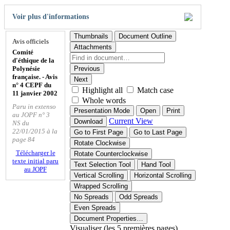
Voir plus d'informations
Thumbnails
Document Outline
Avis officiels
Attachments
Comité
d'éthique de la
Polynésie
Previous
française. - Avis
Next
n° 4 CEPF du
Highlight all
Match case
11 janvier 2002
Whole words
Paru in extenso
Presentation Mode
Open
Print
au JOPF n° 3
Current View
Download
NS du
22/01/2015 à la
Go to First Page
Go to Last Page
page 84
Rotate Clockwise
Télécharger le
Rotate Counterclockwise
texte initial paru
Text Selection Tool
Hand Tool
au JOPF
Vertical Scrolling
Horizontal Scrolling
Wrapped Scrolling
No Spreads
Odd Spreads
Even Spreads
Document Properties…
Visualiser (les 5 premières pages)