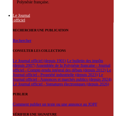
Polynésie française.
Le Journal
officiel
RECHERCHER UNE PUBLICATION
Rechercher
CONSULTER LES COLLECTIONS
Le Journal officiel (depuis 1901)
Le bulletin des impôts
(depuis 2007)
Assemblée de la Polynésie française - Journal
officiel - Compte-rendu intégral des débats (depuis 2012)
Le
Journal officiel - Propriété industrielle (depuis 2023)
Le
Journal officiel - Annonces et marchés publics (depuis 2024)
Le Journal officiel - Signatures électroniques (depuis 2026)
PUBLIER
Comment publier un texte ou une annonce au JOPF
VÉRIFIER UNE SIGNATURE