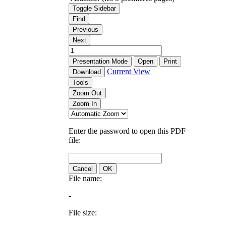
Toggle Sidebar
Find
Previous
Next
Presentation Mode
Open
Print
Current View
Download
Tools
Zoom Out
Zoom In
Enter the password to open this PDF
file:
Cancel
OK
File name:
-
File size: