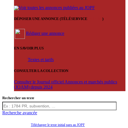
Voir toutes les annonces publiées au JOPF
DÉPOSER UNE ANNONCE (TÉLÉSERVICE
'ARERE
)
Rédiger une annonce
EN SAVOIR PLUS
Textes et tarifs
CONSULTER LA COLLECTION
Consulter le Journal officiel Annonces et marchés publics
(JOAM) depuis 2024
Rechercher un texte
Recherche avancée
Télécharger le texte initial paru au JOPF