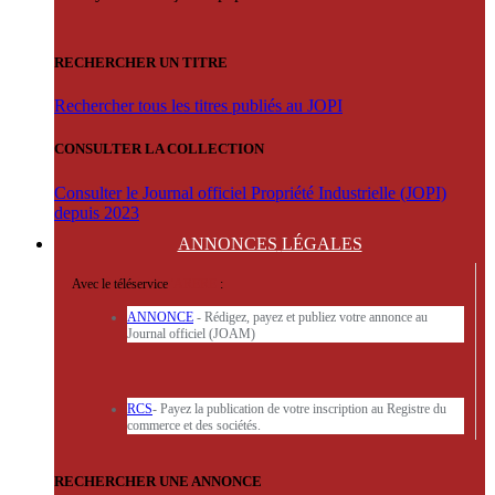
RECHERCHER UN TITRE
Rechercher tous les titres publiés au JOPI
CONSULTER LA COLLECTION
Consulter le Journal officiel Propriété Industrielle (JOPI)
depuis 2023
ANNONCES
LÉGALES
Avec le téléservice
'ARERE
:
ANNONCE
- Rédigez, payez et publiez votre annonce au
Journal officiel (JOAM)
RCS
- Payez la publication de votre inscription au Registre du
commerce et des sociétés.
RECHERCHER UNE ANNONCE