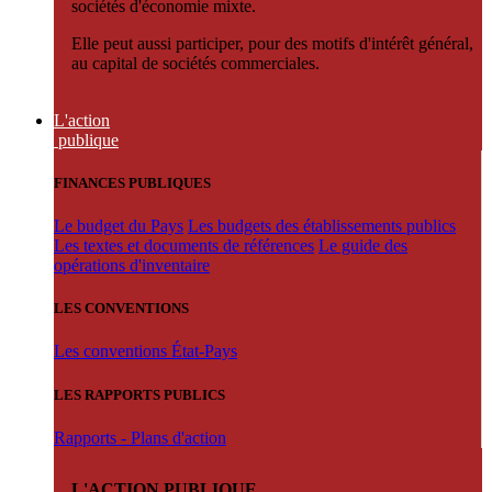
sociétés d'économie mixte.
Elle peut aussi participer, pour des motifs d'intérêt général,
au capital de sociétés commerciales.
L'action
publique
FINANCES PUBLIQUES
Le budget du Pays
Les budgets des établissements publics
Les textes et documents de références
Le guide des
opérations d'inventaire
LES CONVENTIONS
Les conventions État-Pays
LES RAPPORTS PUBLICS
Rapports - Plans d'action
L'ACTION PUBLIQUE