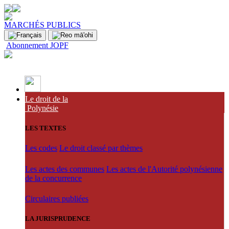
MARCHÉS PUBLICS
Abonnement JOPF
Le droit de la
Polynésie
LES TEXTES
Les codes
Le droit classé par thèmes
Les actes des communes
Les actes de l'Autorité polynésienne
de la concurrence
Circulaires publiées
LA JURISPRUDENCE