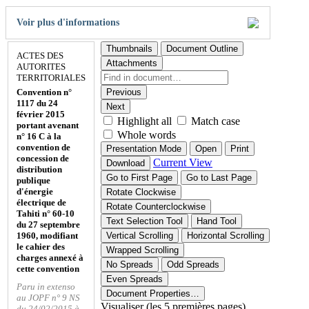
Voir plus d'informations
Thumbnails
Document Outline
ACTES DES
Attachments
AUTORITES
TERRITORIALES
Convention n°
Previous
1117 du 24
Next
février 2015
Highlight all
Match case
portant avenant
Whole words
n° 16 C à la
convention de
Presentation Mode
Open
Print
concession de
Current View
Download
distribution
Go to First Page
Go to Last Page
publique
d'énergie
Rotate Clockwise
électrique de
Rotate Counterclockwise
Tahiti n° 60-10
Text Selection Tool
Hand Tool
du 27 septembre
1960, modifiant
Vertical Scrolling
Horizontal Scrolling
le cahier des
Wrapped Scrolling
charges annexé à
No Spreads
Odd Spreads
cette convention
Even Spreads
Paru in extenso
Document Properties…
au JOPF n° 9 NS
Visualiser (les 5 premières pages)
du 24/02/2015 à