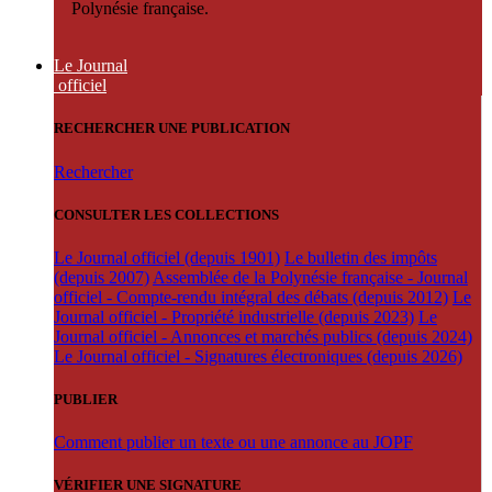
Polynésie française.
Le Journal
officiel
RECHERCHER UNE PUBLICATION
Rechercher
CONSULTER LES COLLECTIONS
Le Journal officiel (depuis 1901)
Le bulletin des impôts
(depuis 2007)
Assemblée de la Polynésie française - Journal
officiel - Compte-rendu intégral des débats (depuis 2012)
Le
Journal officiel - Propriété industrielle (depuis 2023)
Le
Journal officiel - Annonces et marchés publics (depuis 2024)
Le Journal officiel - Signatures électroniques (depuis 2026)
PUBLIER
Comment publier un texte ou une annonce au JOPF
VÉRIFIER UNE SIGNATURE