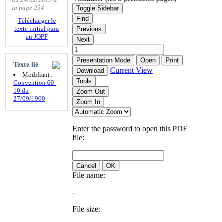
la page 254
Toggle Sidebar
Find
Télécharger le
texte initial paru
Previous
au JOPF
Next
Presentation Mode
Open
Print
Texte lié
Current View
Download
Modifiant :
Tools
Convention 60-
10 du
Zoom Out
27/09/1960
Zoom In
Enter the password to open this PDF
file:
Cancel
OK
File name:
-
File size: