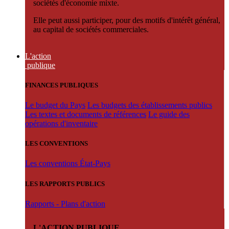
sociétés d'économie mixte.
Elle peut aussi participer, pour des motifs d'intérêt général,
au capital de sociétés commerciales.
L'action
publique
FINANCES PUBLIQUES
Le budget du Pays
Les budgets des établissements publics
Les textes et documents de références
Le guide des
opérations d'inventaire
LES CONVENTIONS
Les conventions État-Pays
LES RAPPORTS PUBLICS
Rapports - Plans d'action
L'ACTION PUBLIQUE