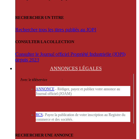
RECHERCHER UN TITRE
Rechercher tous les titres publiés au JOPI
CONSULTER LA COLLECTION
Consulter le Journal officiel Propriété Industrielle (JOPI)
depuis 2023
ANNONCES
LÉGALES
Avec le téléservice
'ARERE
:
ANNONCE
- Rédigez, payez et publiez votre annonce au
Journal officiel (JOAM)
RCS
- Payez la publication de votre inscription au Registre du
commerce et des sociétés.
RECHERCHER UNE ANNONCE