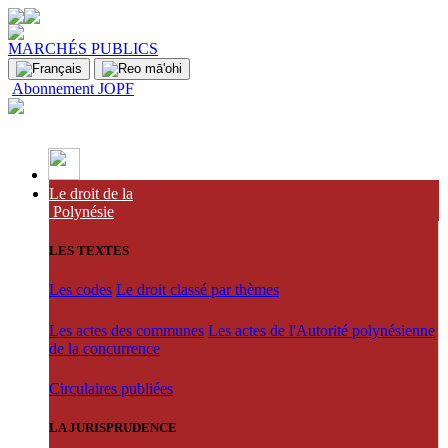
MARCHÉS PUBLICS
Abonnement JOPF
Le droit de la
Polynésie
LES TEXTES
Les codes
Le droit classé par thèmes
Les actes des communes
Les actes de l'Autorité polynésienne
de la concurrence
Circulaires publiées
LA JURISPRUDENCE