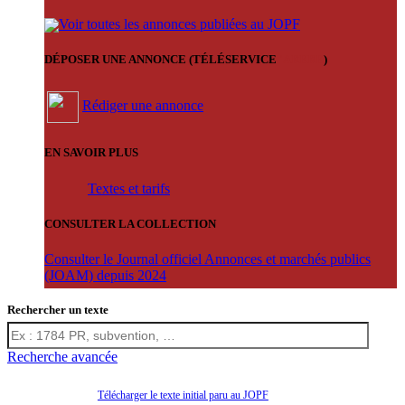
Voir toutes les annonces publiées au JOPF
DÉPOSER UNE ANNONCE (TÉLÉSERVICE
'ARERE
)
Rédiger une annonce
EN SAVOIR PLUS
Textes et tarifs
CONSULTER LA COLLECTION
Consulter le Journal officiel Annonces et marchés publics
(JOAM) depuis 2024
Rechercher un texte
Recherche avancée
Télécharger le texte initial paru au JOPF