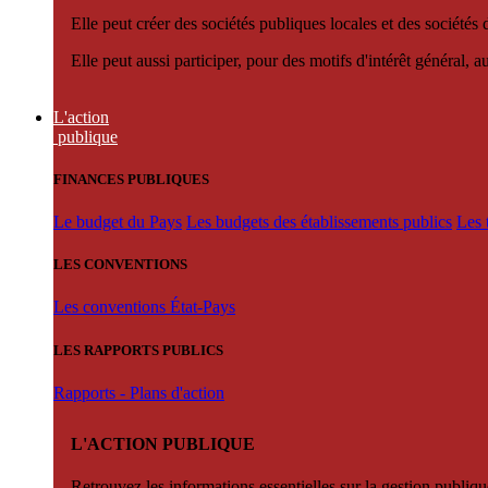
Elle peut créer des sociétés publiques locales et des sociétés
Elle peut aussi participer, pour des motifs d'intérêt général, 
L'action
publique
FINANCES PUBLIQUES
Le budget du Pays
Les budgets des établissements publics
Les 
LES CONVENTIONS
Les conventions État-Pays
LES RAPPORTS PUBLICS
Rapports - Plans d'action
L'ACTION PUBLIQUE
Retrouvez les informations essentielles sur la gestion publiqu