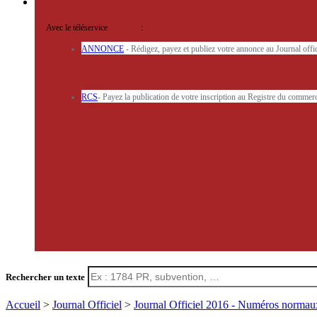
Avec le téléservice
'ARERE
:
ANNONCE
- Rédigez, payez et publiez votre annonce au Journal off
RCS
- Payez la publication de votre inscription au Registre du commerc
Rechercher un texte
Accueil
>
Journal Officiel
>
Journal Officiel 2016 - Numéros norma