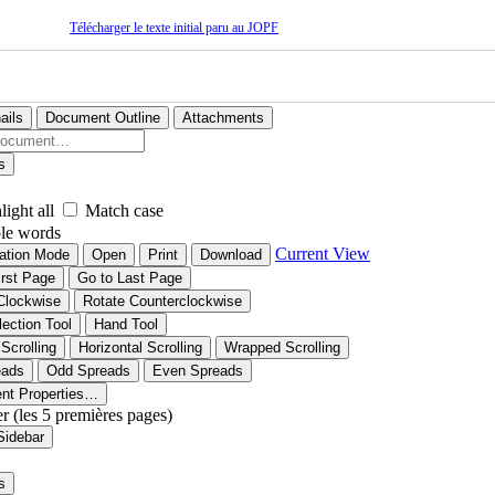
Télécharger le texte initial paru au JOPF
ails
Document Outline
Attachments
s
light all
Match case
le words
Current View
ation Mode
Open
Print
Download
irst Page
Go to Last Page
Clockwise
Rotate Counterclockwise
lection Tool
Hand Tool
 Scrolling
Horizontal Scrolling
Wrapped Scrolling
eads
Odd Spreads
Even Spreads
nt Properties…
er (les 5 premières pages)
Sidebar
s