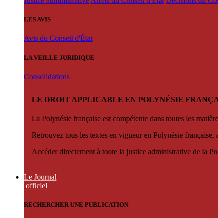
Justice administrative
Arrêts du Conseil d'État
Décisions du Con
LES AVIS
Avis du Conseil d'État
LA VEILLE JURIDIQUE
Consolidations
LE DROIT APPLICABLE EN POLYNÉSIE FRANÇA
La Polynésie française est compétente dans toutes les matièr
Retrouvez tous les textes en vigueur en Polynésie française, 
Accéder directement à toute la justice administrative de la Po
Le Journal
officiel
RECHERCHER UNE PUBLICATION