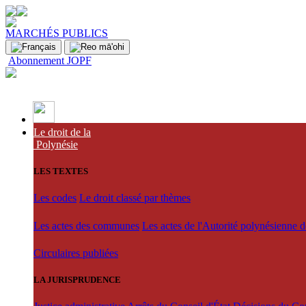
MARCHÉS PUBLICS
Abonnement JOPF
Le droit de la
Polynésie
LES TEXTES
Les codes
Le droit classé par thèmes
Les actes des communes
Les actes de l'Autorité polynésienne 
Circulaires publiées
LA JURISPRUDENCE