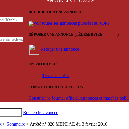
ANNONCES
LÉGALES
RECHERCHER UNE ANNONCE
iciel (JOAM)
Voir toutes les annonces publiées au JOPF
DÉPOSER UNE ANNONCE (TÉLÉSERVICE
'ARERE
)
e et des sociétés.
Rédiger une annonce
EN SAVOIR PLUS
Textes et tarifs
CONSULTER LA COLLECTION
Consulter le Journal officiel Annonces et marchés pub
Recherche avancée
ux
>
Sommaire
> Arrêté n° 820 MEI/DAE du 3 février 2016