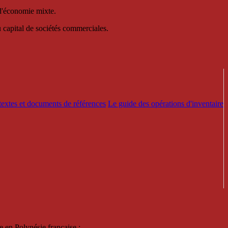
 d'économie mixte.
au capital de sociétés commerciales.
textes et documents de références
Le guide des opérations d'inventaire
e en Polynésie française :