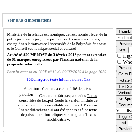
Voir plus d'informations
Thumbn
Ministère de la relance économique, de l'économie bleue, de la
politique numérique, de la promotion des investissements,
chargé des relations avec l'Assemblée de la Polynésie française
Previou
et le Conseil économique, social et culturel
Next
Arrêté n° 820 MEI/DAE du 3 février 2016 portant extension
High
de 61 marques enregistrées par l'Institut national de la
Who
propriété industrielle
Present
Paru in extenso au JOPF n° 12 du 09/02/2016 à la page 1626
Go to F
Télécharger le texte initial paru au JOPF
Rotate 
Text Se
Attention : Ce texte a été modifié depuis sa
Vertical
parution
Ce texte ne fait pas partie des
Textes
No Spr
consolidés de Lexpol
. Seule la version initiale de
ce texte est donc consultable sur le site > Pour voir
Docume
les modifications qui ont été apportées à ce texte
Visualis
depuis sa parution, cliquer sur l'onglet « Textes
Toggle 
modificatifs ».
Find
Previou