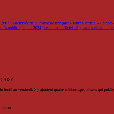
s 2007)
Assemblée de la Polynésie française - Journal officiel - Compte-
rchés publics (depuis 2024)
Le Journal officiel - Signatures électroniqu
NÇAISE
u lundi au vendredi. S'y ajoutent quatre éditions spécialisées qui publie
quement.